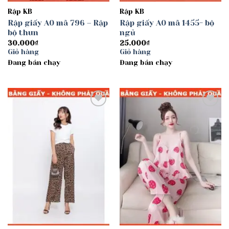
Rập KB
Rập KB
Rập giấy A0 mã 796 – Rập
Rập giấy A0 mã 1455- bộ
bộ thun
ngủ
30.000
₫
25.000
₫
Giỏ hàng
Giỏ hàng
Đang bán chạy
Đang bán chạy
Add to
Add to
wishlist
wishlist