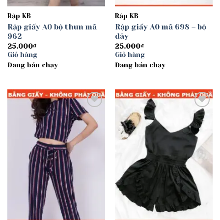
Rập KB
Rập KB
Rập giấy A0 bộ thun mã
Rập giấy A0 mã 698 – bộ
962
dây
25.000
₫
25.000
₫
Giỏ hàng
Giỏ hàng
Đang bán chạy
Đang bán chạy
Add to
Add to
wishlist
wishlist