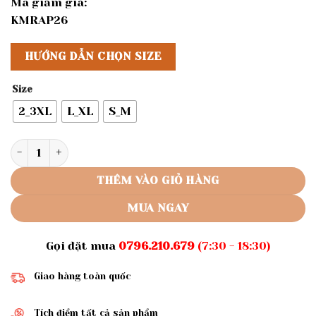
Mã giảm giá:
KMRAP26
HƯỚNG DẪN CHỌN SIZE
Size
2_3XL
L_XL
S_M
Rập giấy A0 mã 963 - Rập bộ thun số lượng
THÊM VÀO GIỎ HÀNG
MUA NGAY
Gọi đặt mua
0796.210.679
(7:30 - 18:30)
Giao hàng toàn quốc
Tích điểm tất cả sản phẩm