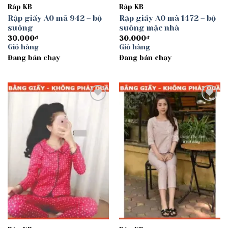
Rập KB
Rập KB
Rập giấy A0 mã 942 – bộ
Rập giấy A0 mã 1472 – bộ
suông
suông mặc nhà
30.000
₫
30.000
₫
Giỏ hàng
Giỏ hàng
Đang bán chạy
Đang bán chạy
Add to
Add to
wishlist
wishlist