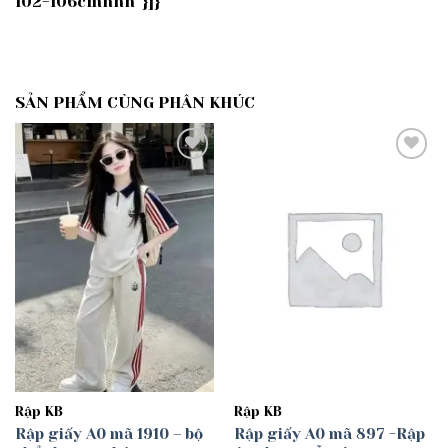
102-106cmnnn”}]}
SẢN PHẨM CÙNG PHÂN KHÚC
Add to
Add to
wishlist
wishlist
Rập KB
Rập KB
Rập giấy A0 mã 1910 – bộ
Rập giấy A0 mã 897 -Rập