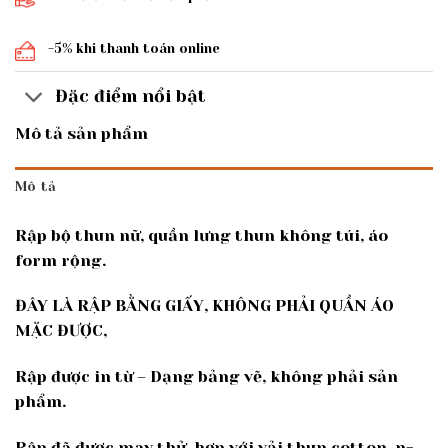
-5% khi thanh toán online
Đặc điểm nổi bật
Mô tả sản phẩm
Mô tả
Rập bộ thun nữ, quần lưng thun không túi, áo
form rộng.
ĐÂY LÀ RẬP BẰNG GIẤY, KHÔNG PHẢI QUẦN ÁO
MẶC ĐƯỢC,
Rập được in từ – Dạng bảng vẽ, không phải sản
phẩm.
Rập đã được may thử, hợp với vải thun cotton. n-