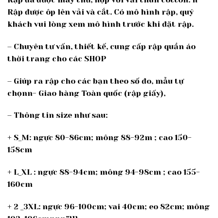
Rập được ôp lên vải và cắt. Có mô hình rập, quý
khách vui lòng xem mô hình trước khi đặt rập.
– Chuyên tư vấn, thiết kế, cung cấp rập quần áo
thời trang cho các SHOP
– Giúp ra rập cho các bạn theo số đo, mẫu tự
chọnn- Giao hàng Toàn quốc (rập giấy),
– Thông tin size như sau:
+ S_M: ngực 80-86cm; mông 88-92m ; cao 150-
158cm
+ L_XL : ngực 88-94cm; mông 94-98cm ; cao 155-
160cm
+ 2 _3XL: ngực 96-100cm; vai 40cm; eo 82cm; mông