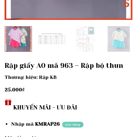
Rập giấy A0 mã 963 – Rập bộ thun
Thương hiệu: Rập KB
25.000
₫
KHUYẾN MÃI - ƯU ĐÃI
Nhập mã
KMRAP26
sao chép