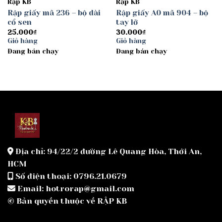
Rập KB
Rập KB
Rập giấy mã 236 – bộ dài
Rập giấy A0 mã 904 – bộ
cổ sen
tay lỡ
25.000
₫
30.000
₫
Giỏ hàng
Giỏ hàng
Đang bán chạy
Đang bán chạy
Địa chỉ: 94/22/2 đường Lê Quang Hòa, Thới An,
HCM
Số điện thoại: 0796.21.0679
Email: hotrorap@gmail.com
© Bản quyền thuộc về RẬP KB