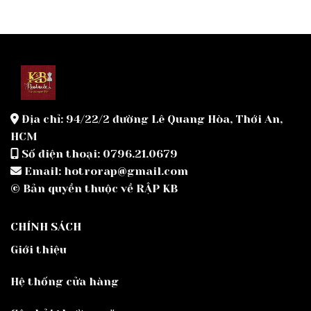
Địa chỉ: 94/22/2 đường Lê Quang Hòa, Thới An,
HCM
Số điện thoại: 0796.21.0679
Email: hotrorap@gmail.com
© Bản quyền thuộc về RẬP KB
CHÍNH SÁCH
Giới thiệu
Hệ thống cửa hàng