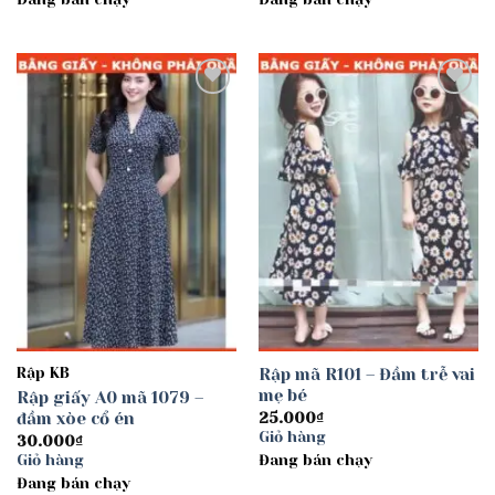
Add to
Add to
wishlist
wishlist
Rập KB
Rập mã R101 – Đầm trễ vai
mẹ bé
Rập giấy A0 mã 1079 –
đầm xòe cổ én
25.000
₫
Giỏ hàng
30.000
₫
Giỏ hàng
Đang bán chạy
Đang bán chạy