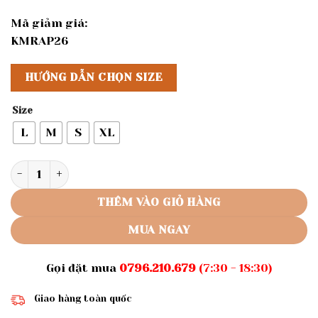
Mã giảm giá:
KMRAP26
HƯỚNG DẪN CHỌN SIZE
Size
L
M
S
XL
Rập giấy A0 mã 783 - đầm tay phồng mã 783 số lượng
THÊM VÀO GIỎ HÀNG
MUA NGAY
Gọi đặt mua
0796.210.679
(7:30 - 18:30)
Giao hàng toàn quốc