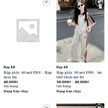
Add to
Add to
wishlist
wishlist
Rập KB
Rập KB
Rập giấy A0 mã 1914 – Rập
Rập giấy A0 mã 1910 – bộ
may bộ
thể thao mẹ bé
Khoảng
40.000
₫
30.000
₫
–
40.000
₫
giá:
Giỏ hàng
Giỏ hàng
từ
Đang bán chạy
Đang bán chạy
30.000₫
đến
40.000₫