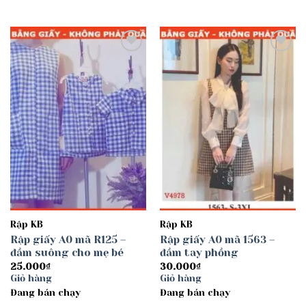
Add to
Add to
wishlist
wishlist
Rập KB
Rập KB
Rập giấy A0 mã R125 –
Rập giấy A0 mã 1563 –
đầm suông cho mẹ bé
đầm tay phồng
25.000
₫
30.000
₫
Giỏ hàng
Giỏ hàng
Đang bán chạy
Đang bán chạy