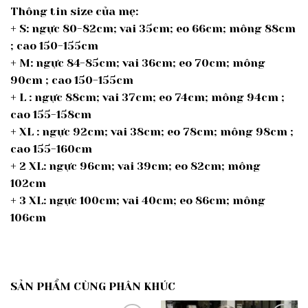
Thông tin size của mẹ:
+ S: ngực 80-82cm; vai 35cm; eo 66cm; mông 88cm
; cao 150-155cm
+ M: ngực 84-85cm; vai 36cm; eo 70cm; mông
90cm ; cao 150-155cm
+ L : ngực 88cm; vai 37cm; eo 74cm; mông 94cm ;
cao 155-158cm
+ XL : ngực 92cm; vai 38cm; eo 78cm; mông 98cm ;
cao 155-160cm
+ 2 XL: ngực 96cm; vai 39cm; eo 82cm; mông
102cm
+ 3 XL: ngực 100cm; vai 40cm; eo 86cm; mông
106cm
SẢN PHẨM CÙNG PHÂN KHÚC