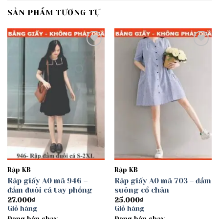
SẢN PHẨM TƯƠNG TỰ
Add to
Add to
wishlist
wishlist
Rập KB
Rập KB
Rập giấy A0 mã 946 –
Rập giấy A0 mã 703 – đầm
đầm đuôi cá tay phồng
suông cổ chân
27.000
₫
25.000
₫
Giỏ hàng
Giỏ hàng
Đang bán chạy
Đang bán chạy