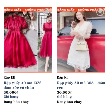
Add to
Add to
wishlist
wishlist
Rập KB
Rập KB
Rập giấy A0 mã 1325 –
Rập giấy A0 mã 308 – đầm
đầm xòe cổ chân
ren
30.000
₫
30.000
₫
Giỏ hàng
Giỏ hàng
Đang bán chạy
Đang bán chạy