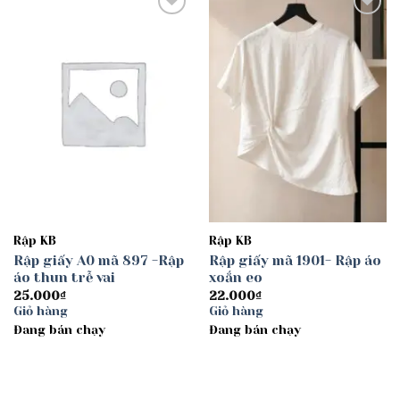
Add to
Add to
wishlist
wishlist
Rập KB
Rập KB
Rập giấy A0 mã 897 -Rập
Rập giấy mã 1901- Rập áo
áo thun trễ vai
xoắn eo
25.000
₫
22.000
₫
Giỏ hàng
Giỏ hàng
Đang bán chạy
Đang bán chạy