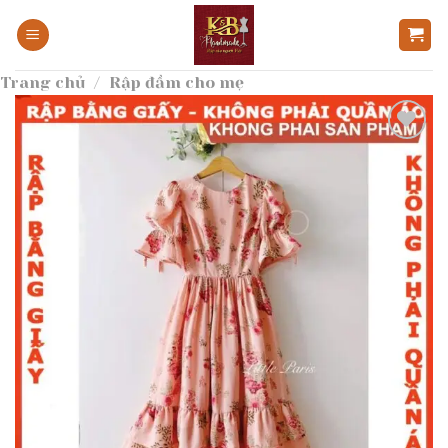
Bỏ
qua
nội
Trang chủ
/
Rập đầm cho mẹ
dung
Add to
wishlist