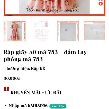
Rập giấy A0 mã 783 – đầm tay
phồng mã 783
Thương hiệu: Rập KB
30.000
₫
KHUYẾN MÃI - ƯU ĐÃI
Nhập mã
KMRAP26
sao chép