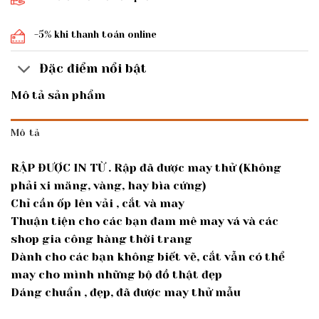
-5% khi thanh toán online
Đặc điểm nổi bật
Mô tả sản phẩm
Mô tả
RẬP ĐƯỢC IN TỪ . Rập đã được may thử (Không
phải xi măng, vàng, hay bìa cứng)
Chỉ cần ốp lên vải , cắt và may
Thuận tiện cho các bạn đam mê may vá và các
shop gia công hàng thời trang
Dành cho các bạn không biết vẽ, cắt vẫn có thể
may cho mình những bộ đồ thật đẹp
Dáng chuẩn , đẹp, đã được may thử mẫu