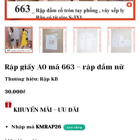
Rập giấy A0 mã 663 – rập đầm nữ
Thương hiệu: Rập KB
30.000
₫
KHUYẾN MÃI - ƯU ĐÃI
Nhập mã
KMRAP26
sao chép