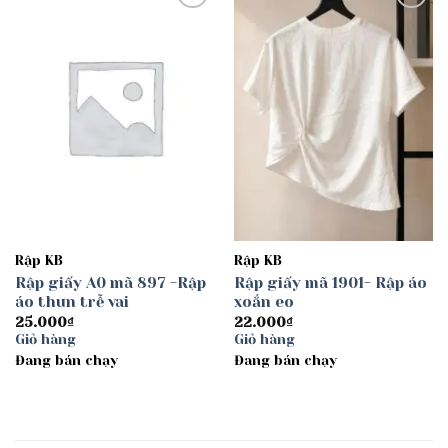
Add to
Add to
wishlist
wishlist
Rập KB
Rập KB
Rập giấy A0 mã 897 -Rập
Rập giấy mã 1901- Rập áo
áo thun trễ vai
xoắn eo
25.000
₫
22.000
₫
Giỏ hàng
Giỏ hàng
Đang bán chạy
Đang bán chạy