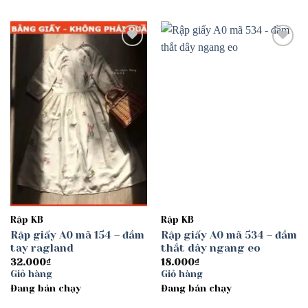
Add to
Add to
wishlist
wishlist
Rập KB
Rập KB
Rập giấy A0 mã 154 – đầm
Rập giấy A0 mã 534 – đầm
tay ragland
thắt dây ngang eo
32.000
₫
18.000
₫
Giỏ hàng
Giỏ hàng
Đang bán chạy
Đang bán chạy