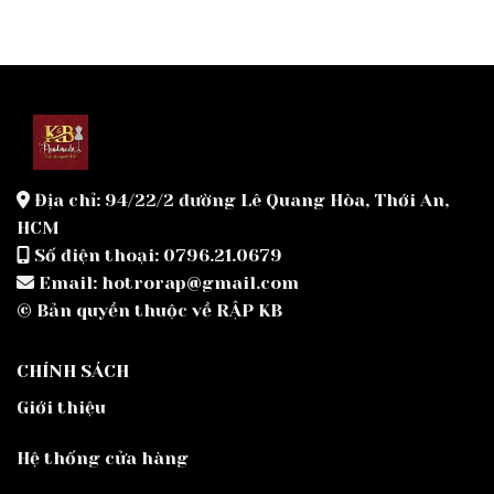
Địa chỉ: 94/22/2 đường Lê Quang Hòa, Thới An,
HCM
Số điện thoại: 0796.21.0679
Email: hotrorap@gmail.com
© Bản quyền thuộc về RẬP KB
CHÍNH SÁCH
Giới thiệu
Hệ thống cửa hàng