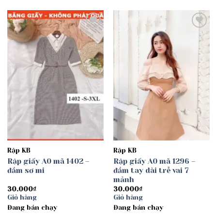
Add to
Add to
wishlist
wishlist
Rập KB
Rập KB
Rập giấy A0 mã 1402 –
Rập giấy A0 mã 1296 –
đầm sơ mi
đầm tay dài trễ vai 7
mảnh
30.000
₫
30.000
₫
Giỏ hàng
Giỏ hàng
Đang bán chạy
Đang bán chạy