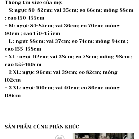
Thông tin size của mẹ:
+ S: ngực 80-82cm; vai 35cm; eo 66cm; mông 88cm
; cao 150-155cm
+ M: ngực 84-85cm; vai 36cm; eo 70cm; mông
90cm ; cao 150-155cm
+ L : ngực 88cm; vai 37cm; eo 74cm; mông 94cm ;
cao 155-158cm
+ XL : ngực 92cm; vai 38cm; eo 78cm; mông 98cm ;
cao 155-160cm
+ 2 XL: ngực 96cm; vai 39cm; eo 82cm; mông
102cm
+ 3 XL: ngực 100cm; vai 40cm; eo 86cm; mông
106cm
SẢN PHẨM CÙNG PHÂN KHÚC