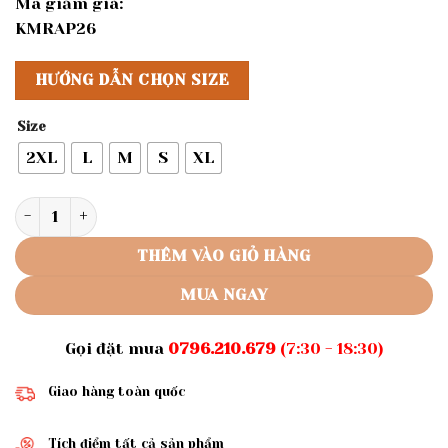
Mã giảm giá:
KMRAP26
HƯỚNG DẪN CHỌN SIZE
Size
2XL
L
M
S
XL
Rập giấy A0 mã 663 - rập đầm nữ số lượng
THÊM VÀO GIỎ HÀNG
MUA NGAY
Gọi đặt mua
0796.210.679
(7:30 - 18:30)
Giao hàng toàn quốc
Tích điểm tất cả sản phẩm