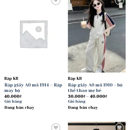
Add to
Add to
wishlist
wishlist
Rập KB
Rập KB
Rập giấy A0 mã 1914 – Rập
Rập giấy A0 mã 1910 – bộ
may bộ
thể thao mẹ bé
Khoảng
40.000
₫
30.000
₫
–
40.000
₫
giá:
Giỏ hàng
Giỏ hàng
từ
Đang bán chạy
Đang bán chạy
30.000₫
đến
40.000₫