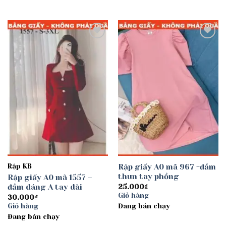
Add to
Add to
wishlist
wishlist
Rập KB
Rập giấy A0 mã 967 -đầm
thun tay phồng
Rập giấy A0 mã 1557 –
đầm dáng A tay dài
25.000
₫
Giỏ hàng
30.000
₫
Giỏ hàng
Đang bán chạy
Đang bán chạy