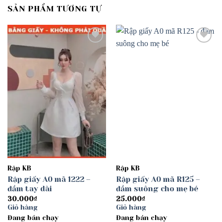
SẢN PHẨM TƯƠNG TỰ
Add to
Add to
wishlist
wishlist
Rập KB
Rập KB
Rập giấy A0 mã 1222 –
Rập giấy A0 mã R125 –
đầm tay dài
đầm suông cho mẹ bé
30.000
₫
25.000
₫
Giỏ hàng
Giỏ hàng
Đang bán chạy
Đang bán chạy