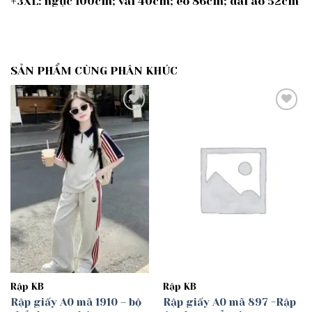
+3XL: ngực 100cm; vai 40cm; eo 86cm; dài áo 52cm
SẢN PHẨM CÙNG PHÂN KHÚC
Add to
Add to
wishlist
wishlist
Rập KB
Rập KB
Rập giấy A0 mã 1910 – bộ
Rập giấy A0 mã 897 -Rập