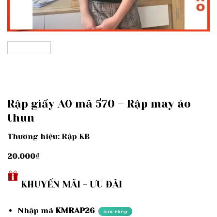
Rập giấy A0 mã 570 – Rập may áo
thun
Thương hiệu: Rập KB
20.000
₫
KHUYẾN MÃI - ƯU ĐÃI
Nhập mã
KMRAP26
sao chép