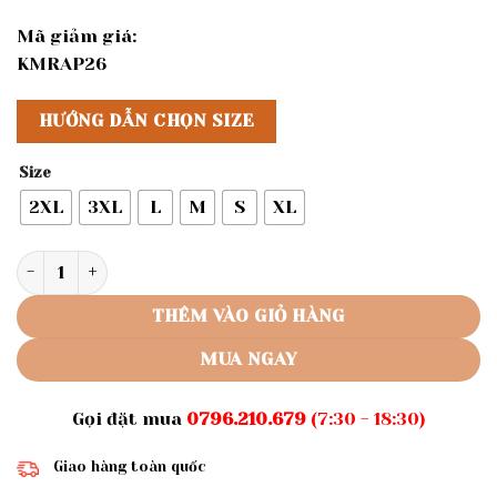
Mã giảm giá:
KMRAP26
HƯỚNG DẪN CHỌN SIZE
Size
2XL
3XL
L
M
S
XL
Rập giấy A0 mã 570 - Rập may áo thun số lượng
THÊM VÀO GIỎ HÀNG
MUA NGAY
Gọi đặt mua
0796.210.679
(7:30 - 18:30)
Giao hàng toàn quốc