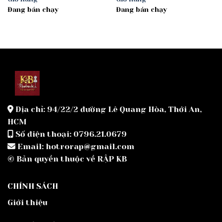
Đang bán chạy
Đang bán chạy
Địa chỉ: 94/22/2 đường Lê Quang Hòa, Thới An,
HCM
Số điện thoại: 0796.21.0679
Email: hotrorap@gmail.com
© Bản quyền thuộc về RẬP KB
CHÍNH SÁCH
Giới thiệu