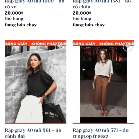
Rập giấy A0 mã 1000 – áo
Rập giấy A0 mã 1581 – áo
cổ ve
cổ chân
20.000
₫
20.000
₫
Giỏ hàng
Giỏ hàng
Đang bán chạy
Đang bán chạy
Add to
Add to
wishlist
wishlist
Rập giấy A0 mã 961 – áo
Rập giấy A0 mã 571 – áo
cánh dơi
croptop freesz