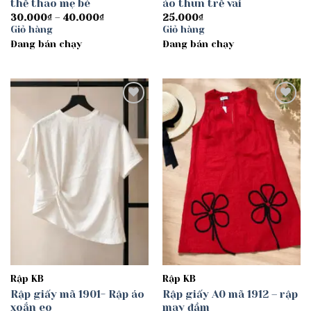
thể thao mẹ bé
áo thun trễ vai
Khoảng
30.000
₫
–
40.000
₫
25.000
₫
giá:
Giỏ hàng
Giỏ hàng
từ
Đang bán chạy
30.000₫
Đang bán chạy
đến
40.000₫
Add to
Add to
wishlist
wishlist
Rập KB
Rập KB
Rập giấy mã 1901- Rập áo
Rập giấy A0 mã 1912 – rập
xoắn eo
may đầm