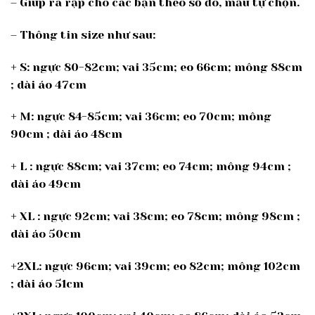
– Giúp ra rập cho các bạn theo số đo, mẫu tự chọn.
– Thông tin size như sau:
+ S: ngực 80-82cm; vai 35cm; eo 66cm; mông 88cm
; dài áo 47cm
+ M: ngực 84-85cm; vai 36cm; eo 70cm; mông
90cm ; dài áo 48cm
+ L : ngực 88cm; vai 37cm; eo 74cm; mông 94cm ;
dài áo 49cm
+ XL : ngực 92cm; vai 38cm; eo 78cm; mông 98cm ;
dài áo 50cm
+2XL: ngực 96cm; vai 39cm; eo 82cm; mông 102cm
; dài áo 51cm