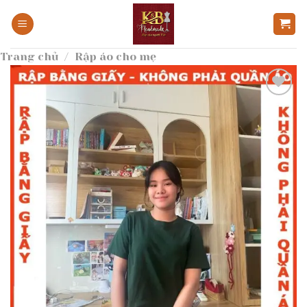
Bỏ
qua
nội
Trang chủ
/
Rập áo cho mẹ
dung
Add to
wishlist