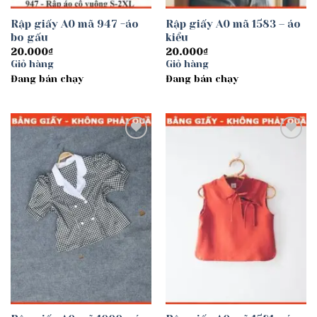
Rập giấy A0 mã 947 -áo
Rập giấy A0 mã 1583 – áo
bo gấu
kiểu
20.000
₫
20.000
₫
Giỏ hàng
Giỏ hàng
Đang bán chạy
Đang bán chạy
Add to
Add to
wishlist
wishlist