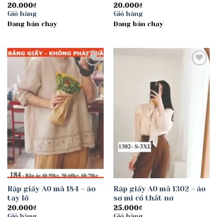
20.000
₫
20.000
₫
Giỏ hàng
Giỏ hàng
Đang bán chạy
Đang bán chạy
Add to
Add to
wishlist
wishlist
Rập giấy A0 mã 184 – áo
Rập giấy A0 mã 1302 – áo
tay lỡ
sơ mi cổ thắt nơ
20.000
₫
25.000
₫
Giỏ hàng
Giỏ hàng