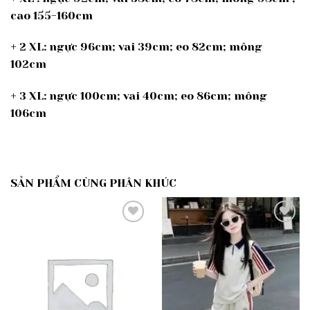
cao 155-160cm
+ 2 XL: ngực 96cm; vai 39cm; eo 82cm; mông
102cm
+ 3 XL: ngực 100cm; vai 40cm; eo 86cm; mông
106cm
SẢN PHẨM CÙNG PHÂN KHÚC
Add to
Add to
wishlist
wishlist