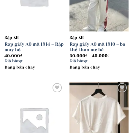
Rập KB
Rập KB
Rập giấy A0 mã 1914 – Rập
Rập giấy A0 mã 1910 – bộ
may bộ
thể thao mẹ bé
Khoảng
40.000
₫
30.000
₫
–
40.000
₫
giá:
Giỏ hàng
Giỏ hàng
từ
Đang bán chạy
Đang bán chạy
30.000₫
đến
40.000₫
Add to
Add to
wishlist
wishlist