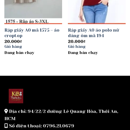
Rập giấy A0 mã 1575 – áo
Rập giấy A0 áo polo nữ
croptop
dáng ôm mã 194
20.000
₫
20.000
₫
Giỏ hàng
Giỏ hàng
Đang bán chạy
Đang bán chạy
Địa chỉ: 94/22/2 đường Lê Quang Hòa, Thới An,
HCM
Số điện thoại: 0796.21.0679