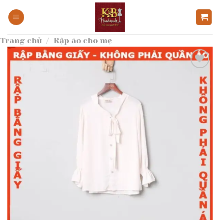
Bỏ
qua
nội
Trang chủ
/
Rập áo cho mẹ
dung
Add to
wishlist