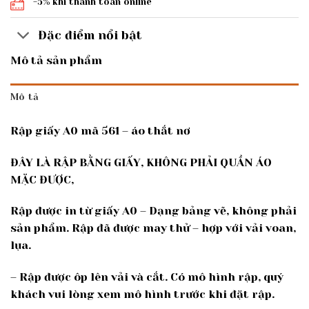
-5% khi thanh toán online
Đặc điểm nổi bật
Mô tả sản phẩm
Mô tả
Rập giấy A0 mã 561 – áo thắt nơ
ĐÂY LÀ RẬP BẰNG GIẤY, KHÔNG PHẢI QUẦN ÁO
MẶC ĐƯỢC,
Rập được in từ giấy A0 – Dạng bảng vẽ, không phải
sản phẩm. Rập đã được may thử – hợp với vải voan,
lụa.
– Rập được ôp lên vải và cắt. Có mô hình rập, quý
khách vui lòng xem mô hình trước khi đặt rập.