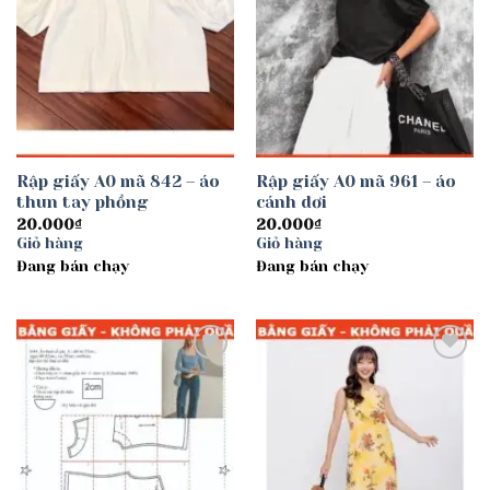
Rập giấy A0 mã 842 – áo
Rập giấy A0 mã 961 – áo
thun tay phồng
cánh dơi
20.000
₫
20.000
₫
Giỏ hàng
Giỏ hàng
Đang bán chạy
Đang bán chạy
Add to
Add to
wishlist
wishlist