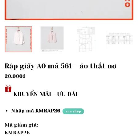
Rập giấy A0 mã 561 – áo thắt nơ
20.000
₫
KHUYẾN MÃI - ƯU ĐÃI
Nhập mã
KMRAP26
sao chép
Mã giảm giá:
KMRAP26