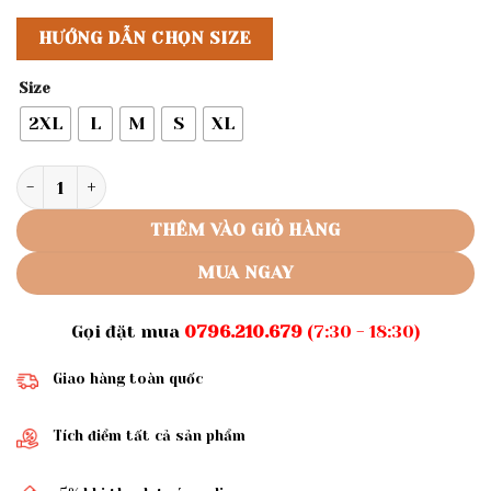
HƯỚNG DẪN CHỌN SIZE
Size
2XL
L
M
S
XL
Rập giấy A0 mã 561 - áo thắt nơ số lượng
THÊM VÀO GIỎ HÀNG
MUA NGAY
Gọi đặt mua
0796.210.679
(7:30 - 18:30)
Giao hàng toàn quốc
Tích điểm tất cả sản phẩm