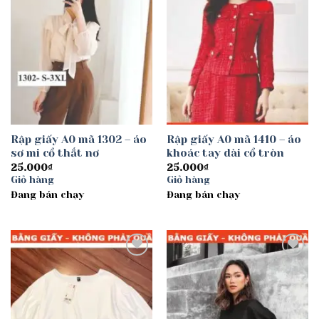
Rập giấy A0 mã 1302 – áo
Rập giấy A0 mã 1410 – áo
sơ mi cổ thắt nơ
khoác tay dài cổ tròn
25.000
₫
25.000
₫
Giỏ hàng
Giỏ hàng
Đang bán chạy
Đang bán chạy
Add to
Add to
wishlist
wishlist