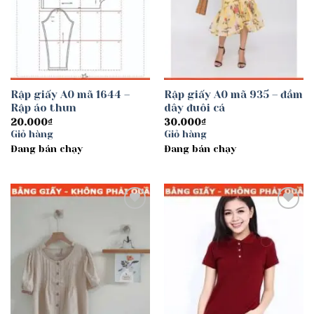
Rập giấy A0 mã 1644 –
Rập giấy A0 mã 935 – đầm
Rập áo thun
dây đuôi cá
20.000
₫
30.000
₫
Giỏ hàng
Giỏ hàng
Đang bán chạy
Đang bán chạy
Add to
Add to
wishlist
wishlist