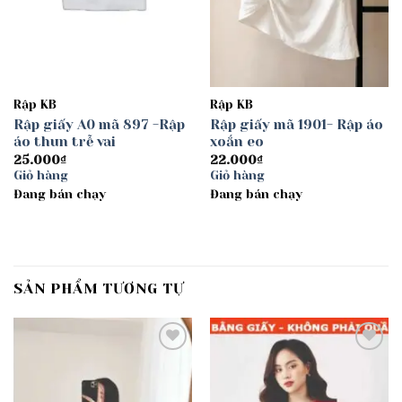
Rập KB
Rập KB
Rập giấy A0 mã 897 -Rập
Rập giấy mã 1901- Rập áo
áo thun trễ vai
xoắn eo
25.000
₫
22.000
₫
Giỏ hàng
Giỏ hàng
Đang bán chạy
Đang bán chạy
SẢN PHẨM TƯƠNG TỰ
Add to
Add to
wishlist
wishlist