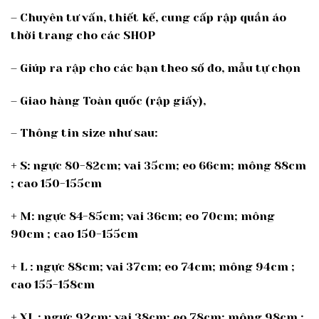
– Chuyên tư vấn, thiết kế, cung cấp rập quần áo
thời trang cho các SHOP
– Giúp ra rập cho các bạn theo số đo, mẫu tự chọn
– Giao hàng Toàn quốc (rập giấy),
– Thông tin size như sau:
+ S: ngực 80-82cm; vai 35cm; eo 66cm; mông 88cm
; cao 150-155cm
+ M: ngực 84-85cm; vai 36cm; eo 70cm; mông
90cm ; cao 150-155cm
+ L : ngực 88cm; vai 37cm; eo 74cm; mông 94cm ;
cao 155-158cm
+ XL : ngực 92cm; vai 38cm; eo 78cm; mông 98cm ;