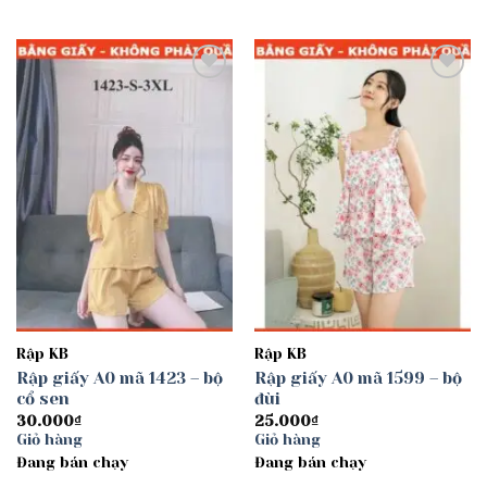
Add to
Add to
wishlist
wishlist
Rập KB
Rập KB
Rập giấy A0 mã 1423 – bộ
Rập giấy A0 mã 1599 – bộ
cổ sen
đùi
30.000
₫
25.000
₫
Giỏ hàng
Giỏ hàng
Đang bán chạy
Đang bán chạy