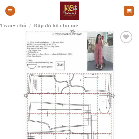
Bỏ
qua
nội
Trang chủ
/
Rập đồ bộ cho mẹ
dung
Add to
wishlist