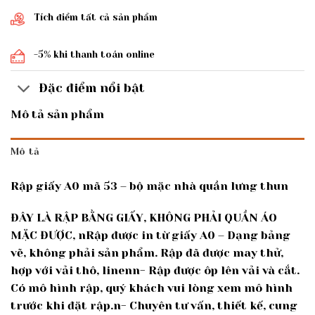
Tích điểm tất cả sản phẩm
-5% khi thanh toán online
Đặc điểm nổi bật
Mô tả sản phẩm
Mô tả
Rập giấy A0 mã 53 – bộ mặc nhà quần lưng thun
ĐÂY LÀ RẬP BẰNG GIẤY, KHÔNG PHẢI QUẦN ÁO
MẶC ĐƯỢC, nRập được in từ giấy A0 – Dạng bảng
vẽ, không phải sản phẩm. Rập đã được may thử,
hợp với vải thô, linenn- Rập được ôp lên vải và cắt.
Có mô hình rập, quý khách vui lòng xem mô hình
trước khi đặt rập.n- Chuyên tư vấn, thiết kế, cung