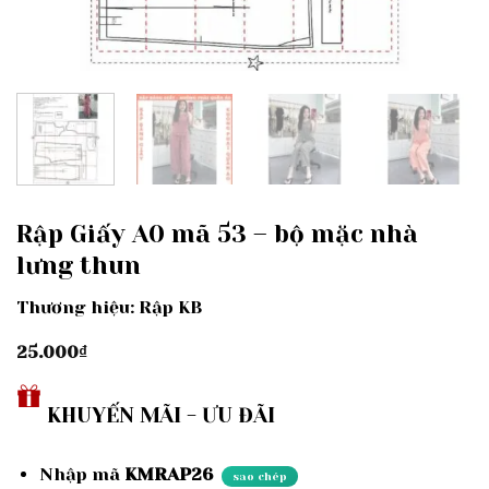
Rập Giấy A0 mã 53 – bộ mặc nhà
lưng thun
Thương hiệu: Rập KB
25.000
₫
KHUYẾN MÃI - ƯU ĐÃI
Nhập mã
KMRAP26
sao chép