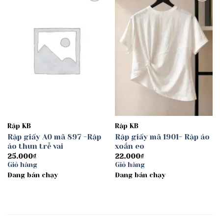
Add to
Add to
wishlist
wishlist
Rập KB
Rập KB
Rập giấy A0 mã 897 -Rập
Rập giấy mã 1901- Rập áo
áo thun trễ vai
xoắn eo
25.000
₫
22.000
₫
Giỏ hàng
Giỏ hàng
Đang bán chạy
Đang bán chạy