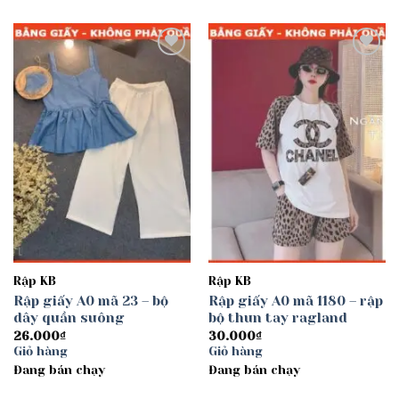
Add to
Add to
wishlist
wishlist
Rập KB
Rập KB
Rập giấy A0 mã 23 – bộ
Rập giấy A0 mã 1180 – rập
dây quần suông
bộ thun tay ragland
26.000
₫
30.000
₫
Giỏ hàng
Giỏ hàng
Đang bán chạy
Đang bán chạy