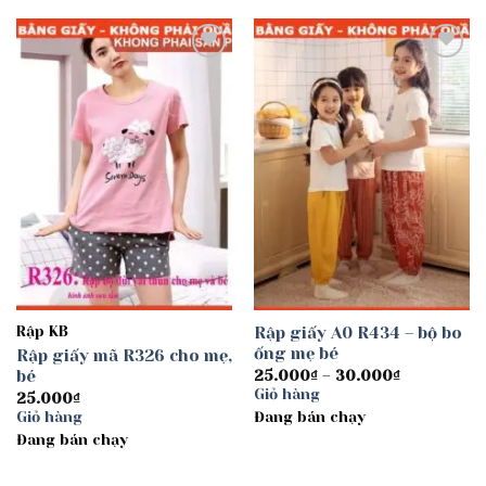
Add to
Add to
wishlist
wishlist
Rập KB
Rập giấy A0 R434 – bộ bo
ống mẹ bé
Rập giấy mã R326 cho mẹ,
bé
Khoảng
25.000
₫
–
30.000
₫
giá:
Giỏ hàng
25.000
₫
từ
Giỏ hàng
Đang bán chạy
25.000₫
đến
Đang bán chạy
30.000₫