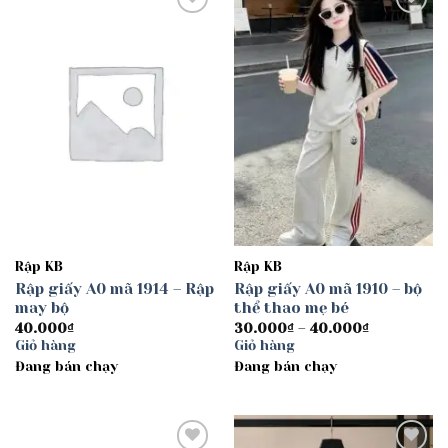
Add to
Add to
wishlist
wishlist
Rập KB
Rập KB
Rập giấy A0 mã 1914 – Rập
Rập giấy A0 mã 1910 – bộ
may bộ
thể thao mẹ bé
Khoảng
40.000
₫
30.000
₫
–
40.000
₫
giá:
Giỏ hàng
Giỏ hàng
từ
Đang bán chạy
Đang bán chạy
30.000₫
đến
40.000₫