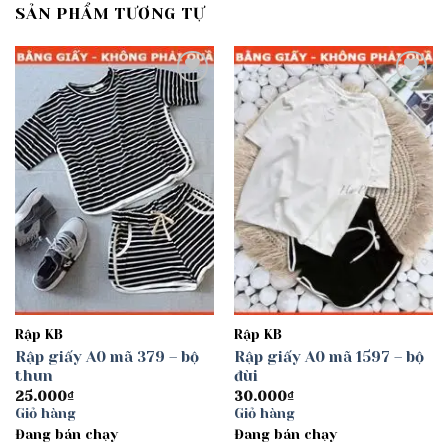
SẢN PHẨM TƯƠNG TỰ
Add to
Add to
wishlist
wishlist
Rập KB
Rập KB
Rập giấy A0 mã 379 – bộ
Rập giấy A0 mã 1597 – bộ
thun
đùi
25.000
₫
30.000
₫
Giỏ hàng
Giỏ hàng
Đang bán chạy
Đang bán chạy