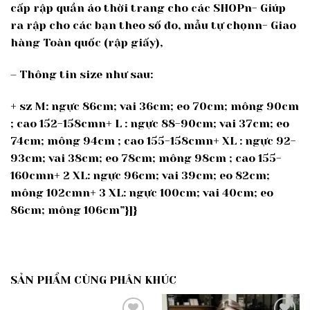
cấp rập quần áo thời trang cho các SHOPn- Giúp
ra rập cho các bạn theo số đo, mẫu tự chọnn- Giao
hàng Toàn quốc (rập giấy),
– Thông tin size như sau:
+ sz M: ngực 86cm; vai 36cm; eo 70cm; mông 90cm
; cao 152-158cmn+ L : ngực 88-90cm; vai 37cm; eo
74cm; mông 94cm ; cao 155-158cmn+ XL : ngực 92-
93cm; vai 38cm; eo 78cm; mông 98cm ; cao 155-
160cmn+ 2 XL: ngực 96cm; vai 39cm; eo 82cm;
mông 102cmn+ 3 XL: ngực 100cm; vai 40cm; eo
86cm; mông 106cm”}]}
SẢN PHẨM CÙNG PHÂN KHÚC