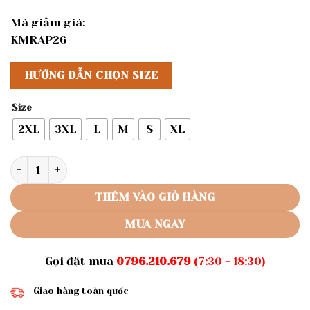
Mã giảm giá:
KMRAP26
HƯỚNG DẪN CHỌN SIZE
Size
2XL
3XL
L
M
S
XL
Rập Giấy A0 mã 53 - bộ mặc nhà lưng thun số lượng
THÊM VÀO GIỎ HÀNG
MUA NGAY
Gọi đặt mua
0796.210.679
(7:30 - 18:30)
Giao hàng toàn quốc