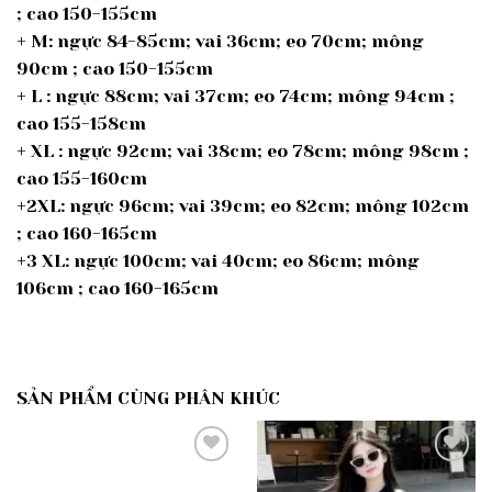
; cao 150-155cm
+ M: ngực 84-85cm; vai 36cm; eo 70cm; mông
90cm ; cao 150-155cm
+ L : ngực 88cm; vai 37cm; eo 74cm; mông 94cm ;
cao 155-158cm
+ XL : ngực 92cm; vai 38cm; eo 78cm; mông 98cm ;
cao 155-160cm
+2XL: ngực 96cm; vai 39cm; eo 82cm; mông 102cm
; cao 160-165cm
+3 XL: ngực 100cm; vai 40cm; eo 86cm; mông
106cm ; cao 160-165cm
SẢN PHẨM CÙNG PHÂN KHÚC
Add to
Add to
wishlist
wishlist