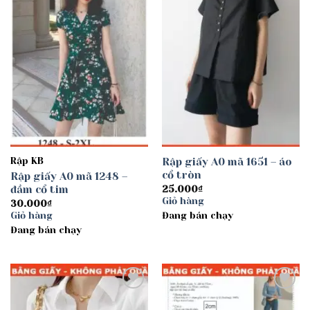
wishlist
wishlist
Rập KB
Rập giấy A0 mã 1651 – áo
cổ tròn
Rập giấy A0 mã 1248 –
đầm cổ tim
25.000
₫
Giỏ hàng
30.000
₫
Giỏ hàng
Đang bán chạy
Đang bán chạy
Add to
Add to
wishlist
wishlist