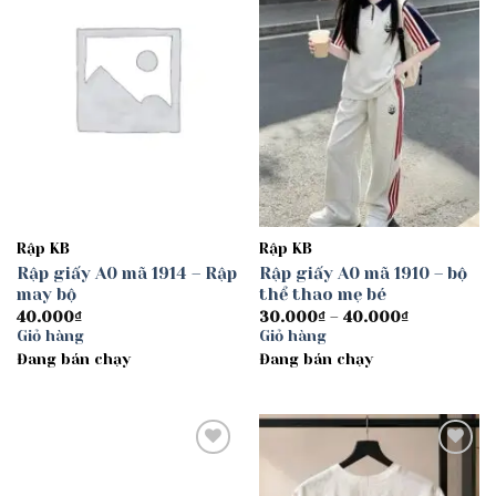
Rập KB
Rập KB
Rập giấy A0 mã 1914 – Rập
Rập giấy A0 mã 1910 – bộ
may bộ
thể thao mẹ bé
Khoảng
40.000
₫
30.000
₫
–
40.000
₫
giá:
Giỏ hàng
Giỏ hàng
từ
Đang bán chạy
Đang bán chạy
30.000₫
đến
40.000₫
Add to
Add to
wishlist
wishlist