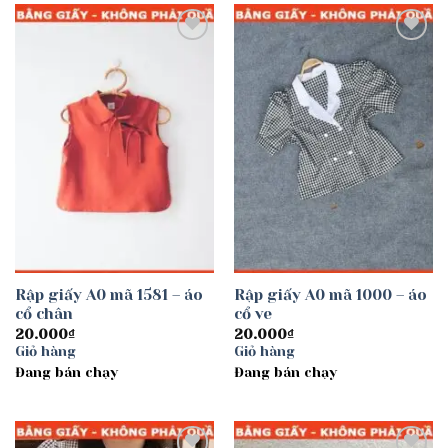
Add to
Add to
wishlist
wishlist
Rập giấy A0 mã 1581 – áo
Rập giấy A0 mã 1000 – áo
cổ chân
cổ ve
20.000
₫
20.000
₫
Giỏ hàng
Giỏ hàng
Đang bán chạy
Đang bán chạy