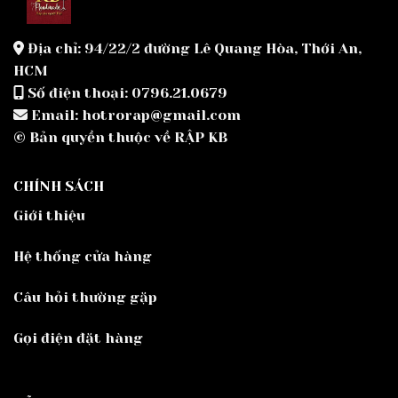
Địa chỉ: 94/22/2 đường Lê Quang Hòa, Thới An,
HCM
Số điện thoại: 0796.21.0679
Email: hotrorap@gmail.com
© Bản quyền thuộc về RẬP KB
CHÍNH SÁCH
Giới thiệu
Hệ thống cửa hàng
Câu hỏi thường gặp
Gọi điện đặt hàng