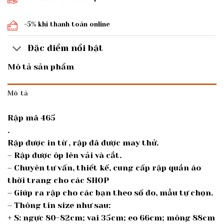
-5% khi thanh toán online
Đặc điểm nổi bật
Mô tả sản phẩm
Mô tả
Rập mã 465
.
Rập được in từ , rập đã được may thử.
– Rập được ôp lên vải và cắt.
– Chuyên tư vấn, thiết kế, cung cấp rập quần áo
thời trang cho các SHOP
– Giúp ra rập cho các bạn theo số đo, mẫu tự chọn.
– Thông tin size như sau:
+ S: ngực 80-82cm; vai 35cm; eo 66cm; mông 88cm