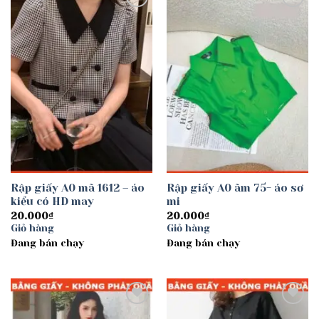
Add to
Add to
wishlist
wishlist
Rập giấy A0 mã 1612 – áo
Rập giấy A0 ãm 75- áo sơ
kiểu có HD may
mi
20.000
₫
20.000
₫
Giỏ hàng
Giỏ hàng
Đang bán chạy
Đang bán chạy
Add to
Add to