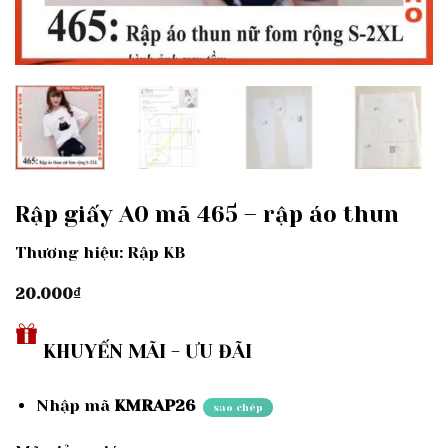
Rập giấy A0 mã 465 – rập áo thun
Thương hiệu: Rập KB
20.000
₫
KHUYẾN MÃI - ƯU ĐÃI
Nhập mã
KMRAP26
sao chép