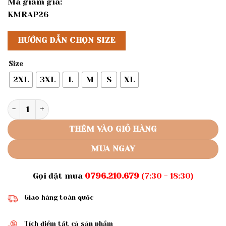
Mã giảm giá:
KMRAP26
HƯỚNG DẪN CHỌN SIZE
Size
2XL
3XL
L
M
S
XL
Rập giấy A0 mã 465 - rập áo thun số lượng
THÊM VÀO GIỎ HÀNG
MUA NGAY
Gọi đặt mua
0796.210.679
(7:30 - 18:30)
Giao hàng toàn quốc
Tích điểm tất cả sản phẩm