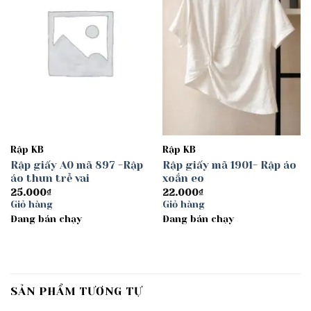
Rập KB
Rập KB
Rập giấy A0 mã 897 -Rập
Rập giấy mã 1901- Rập áo
áo thun trễ vai
xoắn eo
25.000
₫
22.000
₫
Giỏ hàng
Giỏ hàng
Đang bán chạy
Đang bán chạy
SẢN PHẨM TƯƠNG TỰ