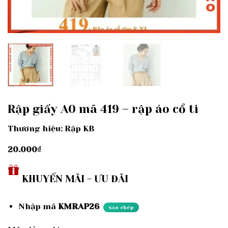
Rập giấy A0 mã 419 – rập áo cổ ti
Thương hiệu: Rập KB
20.000
₫
KHUYẾN MÃI - ƯU ĐÃI
Nhập mã
KMRAP26
sao chép