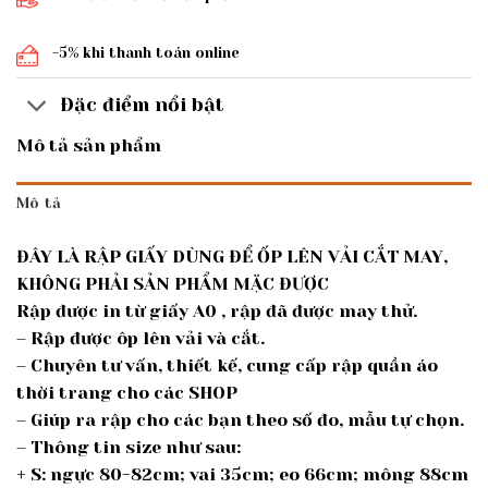
-5% khi thanh toán online
Đặc điểm nổi bật
Mô tả sản phẩm
Mô tả
ĐÂY LÀ RẬP GIẤY DÙNG ĐỂ ỐP LÊN VẢI CẮT MAY,
KHÔNG PHẢI SẢN PHẨM MẶC ĐƯỢC
Rập được in từ giấy A0 , rập đã được may thử.
– Rập được ôp lên vải và cắt.
– Chuyên tư vấn, thiết kế, cung cấp rập quần áo
thời trang cho các SHOP
– Giúp ra rập cho các bạn theo số đo, mẫu tự chọn.
– Thông tin size như sau:
+ S: ngực 80-82cm; vai 35cm; eo 66cm; mông 88cm