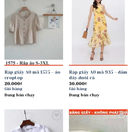
Add to
Add to
wishlist
wishlist
Rập giấy A0 mã 1575 – áo
Rập giấy A0 mã 935 – đầm
croptop
dây đuôi cá
20.000
₫
30.000
₫
Giỏ hàng
Giỏ hàng
Đang bán chạy
Đang bán chạy
Add to
Add to
wishlist
wishlist