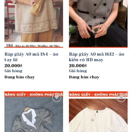
Rập giấy A0 mã 184 – áo
Rập giấy A0 mã 1612 – áo
tay lỡ
kiểu có HD may
20.000
₫
20.000
₫
Giỏ hàng
Giỏ hàng
Đang bán chạy
Đang bán chạy
Add to
Add to
wishlist
wishlist