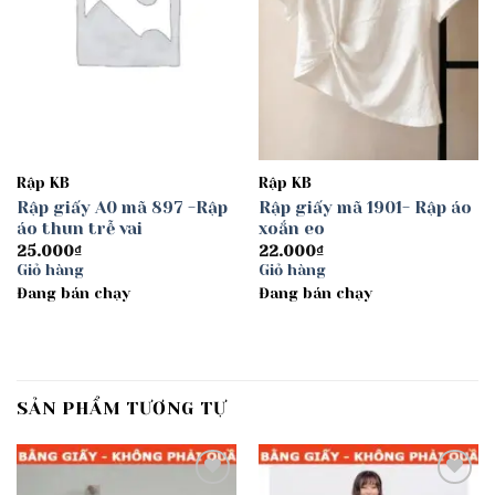
Rập KB
Rập KB
Rập giấy A0 mã 897 -Rập
Rập giấy mã 1901- Rập áo
áo thun trễ vai
xoắn eo
25.000
₫
22.000
₫
Giỏ hàng
Giỏ hàng
Đang bán chạy
Đang bán chạy
SẢN PHẨM TƯƠNG TỰ