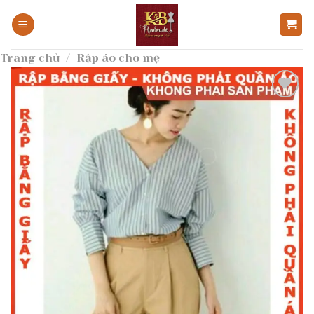
Bỏ
qua
nội
Trang chủ
/
Rập áo cho mẹ
dung
Add to
wishlist