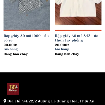
Rập giấy A0 mã 1000 – áo
Rập giấy A0 mã 842 – áo
cổ ve
thun tay phồng
20.000
₫
20.000
₫
Giỏ hàng
Giỏ hàng
Đang bán chạy
Đang bán chạy
Địa chỉ: 94/22/2 đường Lê Quang Hòa, Thới An,