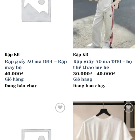
Rập KB
Rập KB
Rập giấy A0 mã 1914 – Rập
Rập giấy A0 mã 1910 – bộ
may bộ
thể thao mẹ bé
Khoảng
40.000
₫
30.000
₫
–
40.000
₫
giá:
Giỏ hàng
Giỏ hàng
từ
Đang bán chạy
Đang bán chạy
30.000₫
đến
40.000₫
Add to
Add to
wishlist
wishlist