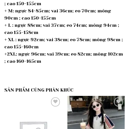
; cao 150-155cm
+ M: ngực 84-85cm; vai 36cm; eo 70cm; mông
90cm ; cao 150-155cm
+ L : ngực 88cm; vai 37cm; eo 74cm; mông 94cm ;
cao 155-158cm
+ XL : ngực 92cm; vai 38cm; eo 78cm; mông 98cm ;
cao 155-160cm
+2XL: ngực 96cm; vai 39cm; eo 82cm; mông 102cm
; cao 160-165cm
SẢN PHẨM CÙNG PHÂN KHÚC
Add to
Add to
wishlist
wishlist