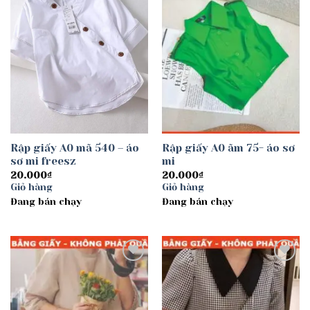
Rập giấy A0 mã 540 – áo
Rập giấy A0 ãm 75- áo sơ
sơ mi freesz
mi
20.000
₫
20.000
₫
Giỏ hàng
Giỏ hàng
Đang bán chạy
Đang bán chạy
Add to
Add to
wishlist
wishlist