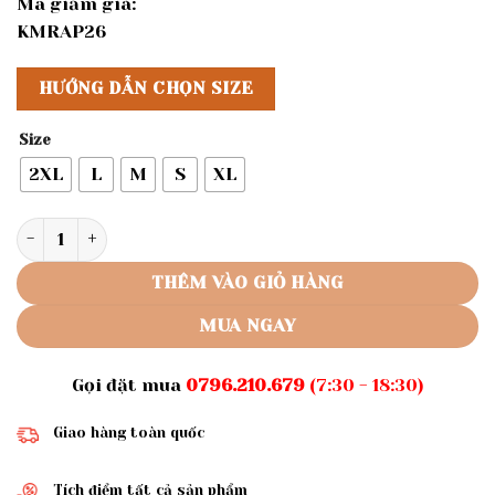
Mã giảm giá:
KMRAP26
HƯỚNG DẪN CHỌN SIZE
Size
2XL
L
M
S
XL
Rập giấy A0 mã 419 - rập áo cổ ti số lượng
THÊM VÀO GIỎ HÀNG
MUA NGAY
Gọi đặt mua
0796.210.679
(7:30 - 18:30)
Giao hàng toàn quốc
Tích điểm tất cả sản phẩm