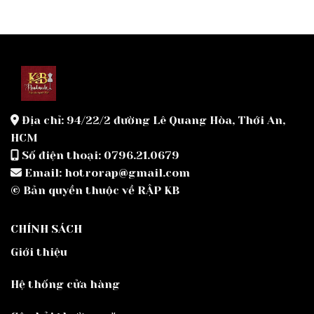
Địa chỉ: 94/22/2 đường Lê Quang Hòa, Thới An,
HCM
Số điện thoại: 0796.21.0679
Email: hotrorap@gmail.com
© Bản quyền thuộc về RẬP KB
CHÍNH SÁCH
Giới thiệu
Hệ thống cửa hàng