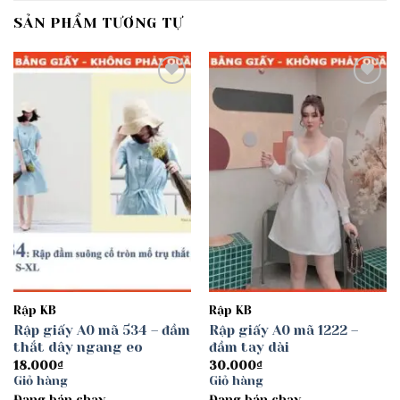
SẢN PHẨM TƯƠNG TỰ
Add to
Add to
wishlist
wishlist
Rập KB
Rập KB
Rập giấy A0 mã 534 – đầm
Rập giấy A0 mã 1222 –
thắt dây ngang eo
đầm tay dài
18.000
₫
30.000
₫
Giỏ hàng
Giỏ hàng
Đang bán chạy
Đang bán chạy