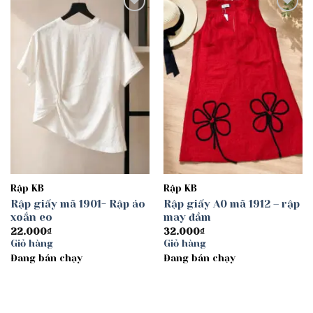
Add to
Add to
wishlist
wishlist
Rập KB
Rập KB
Rập giấy mã 1901- Rập áo
Rập giấy A0 mã 1912 – rập
xoắn eo
may đầm
22.000
₫
32.000
₫
Giỏ hàng
Giỏ hàng
Đang bán chạy
Đang bán chạy