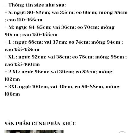
– Thông tin size như sau:
+ S: ngực 80-82cm; vai 35cm; eo 66cm; mông 88cm
; cao 150-155cm
+ M: ngực 84-85cm; vai 36cm; eo 70cm; mông
90cm ; cao 150-155cm
+ L : ngực 88cm; vai 37cm; eo 74cm; mông 94cm ;
cao 155-158cm
+ XL : ngực 92cm; vai 38cm; eo 78cm; mông 98cm ;
cao 155-160cm
+ 2 XL: ngực 96cm; vai 39cm; eo 82cm; mông
102cm
+ 3XL ngực 100cm, vai 40cm, eo 86-88cm, mông
106cm
SẢN PHẨM CÙNG PHÂN KHÚC