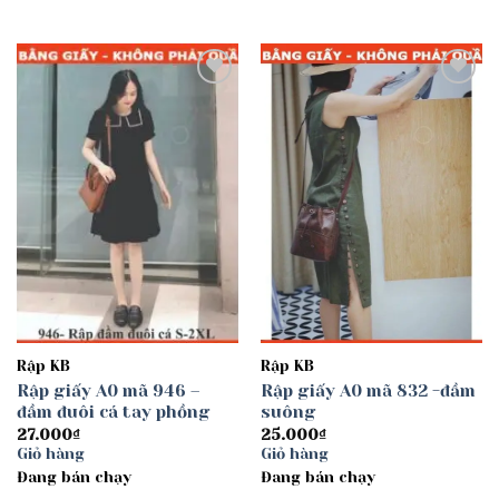
Add to
Add to
wishlist
wishlist
Rập KB
Rập KB
Rập giấy A0 mã 946 –
Rập giấy A0 mã 832 -đầm
đầm đuôi cá tay phồng
suông
27.000
₫
25.000
₫
Giỏ hàng
Giỏ hàng
Đang bán chạy
Đang bán chạy