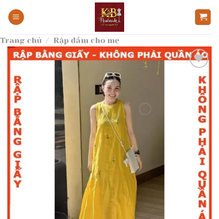
Bỏ
qua
nội
Trang chủ
/
Rập đầm cho mẹ
dung
Add to
wishlist