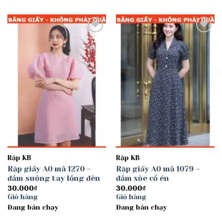
Add to
Add to
wishlist
wishlist
Rập KB
Rập KB
Rập giấy A0 mã 1270 –
Rập giấy A0 mã 1079 –
đầm suông tay lồng đèn
đầm xòe cổ én
30.000
₫
30.000
₫
Giỏ hàng
Giỏ hàng
Đang bán chạy
Đang bán chạy