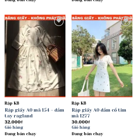
Add to
Add to
wishlist
wishlist
Rập KB
Rập KB
Rập giấy A0 mã 154 – đầm
Rập giấy A0 đầm cổ tim
tay ragland
mã 1277
32.000
₫
30.000
₫
Giỏ hàng
Giỏ hàng
Đang bán chạy
Đang bán chạy