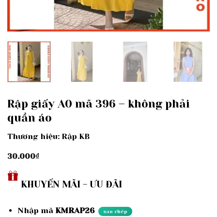
Rập giấy A0 mã 396 – không phải
quần áo
Thương hiệu: Rập KB
30.000
₫
KHUYẾN MÃI - ƯU ĐÃI
Nhập mã
KMRAP26
sao chép