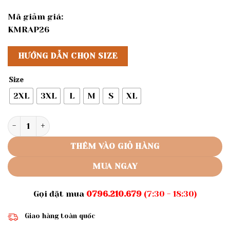
Mã giảm giá:
KMRAP26
HƯỚNG DẪN CHỌN SIZE
Size
2XL
3XL
L
M
S
XL
Rập giấy A0 mã 396 - không phải quần áo số lượng
THÊM VÀO GIỎ HÀNG
MUA NGAY
Gọi đặt mua
0796.210.679
(7:30 - 18:30)
Giao hàng toàn quốc