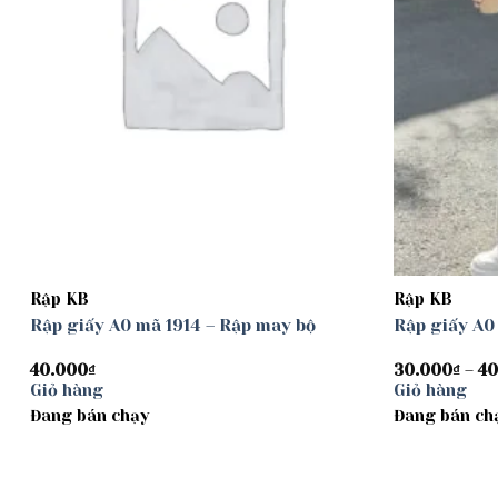
Rập KB
Rập KB
Rập giấy A0 mã 1914 – Rập may bộ
Rập giấy A0
40.000
₫
30.000
₫
–
40
Giỏ hàng
Giỏ hàng
Đang bán chạy
Đang bán ch