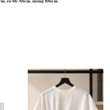
0cm, eo 86-88cm, mông 106cm
Add to
Add to
wishlist
wishlist