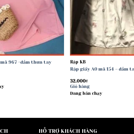
 mã 967 -đầm thun tay
Rập KB
Rập giấy A0 mã 154 – đầm t
32.000
₫
ạy
Giỏ hàng
Đang bán chạy
ÁCH
HỖ TRỢ KHÁCH HÀNG