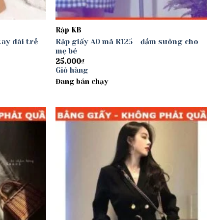
Rập KB
ay dài trễ
Rập giấy A0 mã R125 – đầm suông cho
mẹ bé
25.000
₫
Giỏ hàng
Đang bán chạy
Add to
Add to
wishlist
wishlist