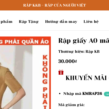
RẬP K&B - RẬP CỦA NGƯỜI VIỆT
 phẩm
Rập Tặng
Hướng dẫn may
Liên hệ
Rập giấy A0 mã
Thương hiệu: Rập KB
Add to
wishlist
30.000
₫
KHUYẾN MÃI -
Nhập mã
KMRAP26
s
Mã giảm giá: