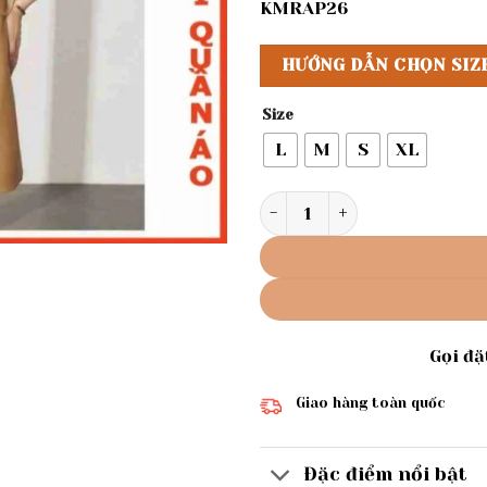
KMRAP26
HƯỚNG DẪN CHỌN SIZ
Size
L
M
S
XL
Rập giấy A0 mã 359 - đầm c
Gọi đ
Giao hàng toàn quốc
Đặc điểm nổi bật