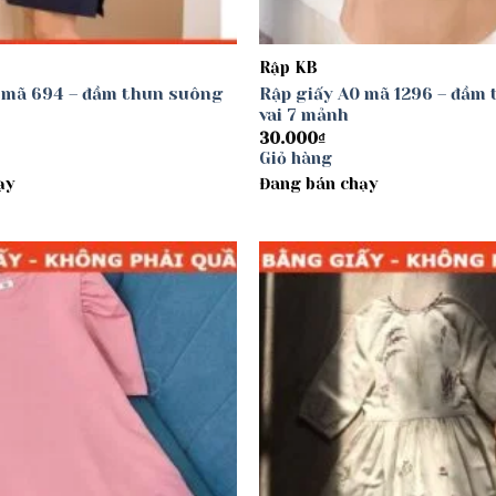
Rập KB
 mã 694 – đầm thun suông
Rập giấy A0 mã 1296 – đầm t
vai 7 mảnh
30.000
₫
Giỏ hàng
ạy
Đang bán chạy
Add to
wishlist