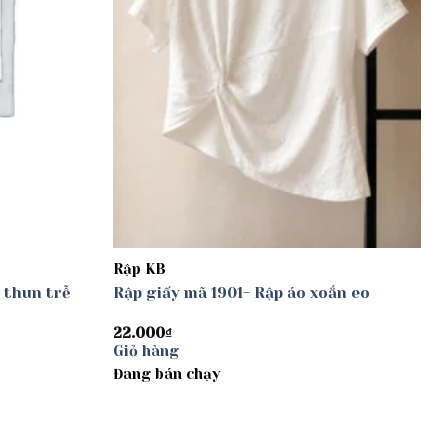
Rập KB
 thun trễ
Rập giấy mã 1901- Rập áo xoắn eo
22.000
₫
Giỏ hàng
Đang bán chạy