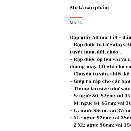
Mô tả sản phẩm
Mô tả
Rập giấy A0 mã 359 – đầ
– Rập được in từ gaiays A
tuyết mưa, đũi, chéo …
– Rập được ôp lên vải và 
đường may. CÓ ghi chú cụ
– Chuyên tư vấn, thiết k
– Giúp ra rập cho các bạn
– Thông tin size như sau:
+ S: ngực 80-82cm; vai 3
+ M: ngực 84-85cm; vai 
+ L : ngực 88cm; vai 37c
+ XL : ngực 92cm; vai 38
+ 2 XL: ngực 96cm; vai 