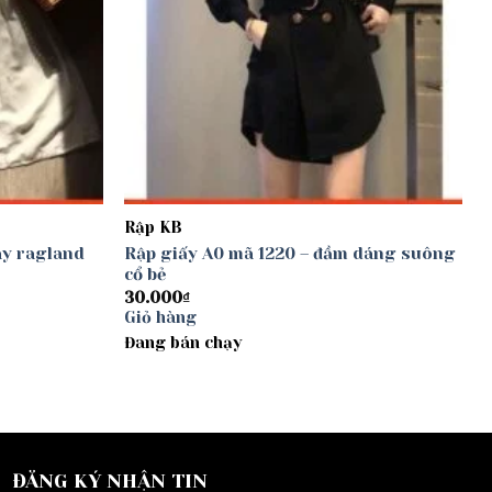
Rập KB
ay ragland
Rập giấy A0 mã 1220 – đầm dáng suông
cổ bẻ
30.000
₫
Giỏ hàng
Đang bán chạy
ĐĂNG KÝ NHẬN TIN