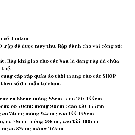
m cổ danton
0 ,rập đã được may thử. Rập dành cho vải công sở:
cắt. Rập khi giao cho các bạn là dạng rập đã chừa
 thể.
ế, cung cấp rập quần áo thời trang cho các SHOP
 theo số đo, mẫu tự chọn.
5cm; eo 66cm; mông 88cm ; cao 150-155cm
36cm; eo 70cm; mông 90cm ; cao 150-155cm
m; eo 74cm; mông 94cm ; cao 155-158cm
cm; eo 78cm; mông 98cm ; cao 155-160cm
39cm; eo 82cm; mông 102cm