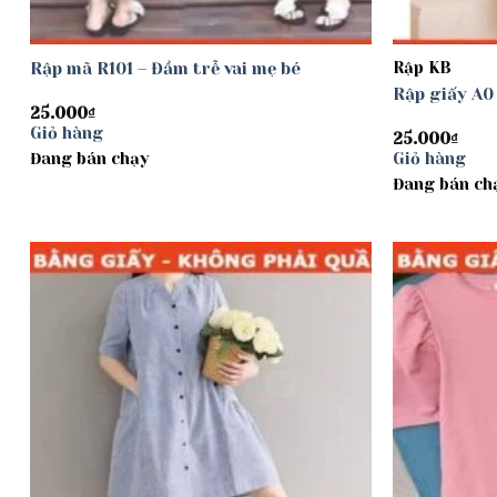
Rập mã R101 – Đầm trễ vai mẹ bé
Rập KB
Rập giấy A0
25.000
₫
Giỏ hàng
25.000
₫
Đang bán chạy
Giỏ hàng
Đang bán ch
Add to
wishlist