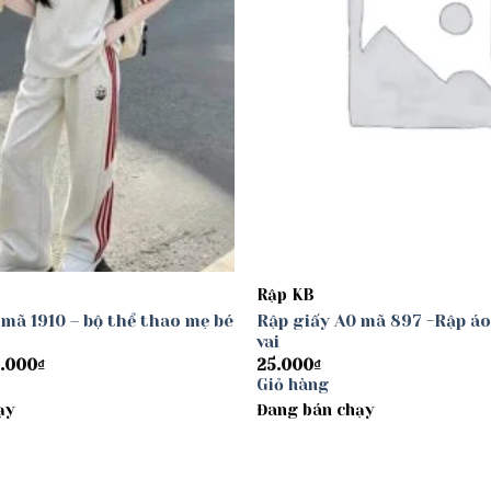
Rập KB
 mã 1910 – bộ thể thao mẹ bé
Rập giấy A0 mã 897 -Rập áo
vai
Khoảng
.000
₫
25.000
₫
giá:
Giỏ hàng
từ
ạy
30.000₫
Đang bán chạy
đến
40.000₫