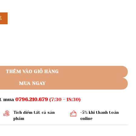
E
ổ danton số lượng
THÊM VÀO GIỎ HÀNG
MUA NGAY
ặt mua
0796.210.679
(7:30 - 18:30)
Tích điểm tất cả sản
-5% khi thanh toán
phẩm
online