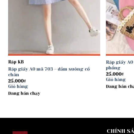
Rập KB
Rập giấy A0
phồng
Rập giấy A0 mã 703 – đầm suông cổ
25.000
₫
chân
Giỏ hàng
25.000
₫
Giỏ hàng
Đang bán ch
Đang bán chạy
CHÍNH S