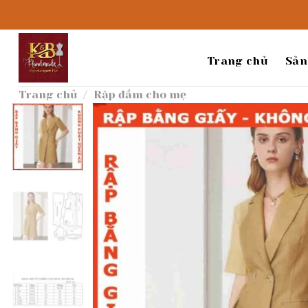
Bỏ
qua
nội
dung
Trang chủ
Sản
Trang chủ
/
Rập đầm cho mẹ