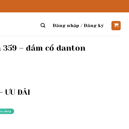
Đăng nhập / Đăng ký
 359 – đầm cổ danton
 ƯU ĐÃI
ao chép