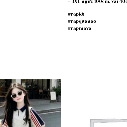
+ 3XL ngực 100cm, vai 4
#rapkb
#rapquanao
#rapmava
Add to
wishlist