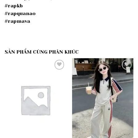
#rapkb
#rapquanao
#rapmava
SẢN PHẨM CÙNG PHÂN KHÚC
Add to
Add to
wishlist
wishlist