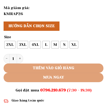
Mã giảm giá:
KMRAP26
HƯỚNG DẪN CHỌN SIZE
Size
2XL
3XL
4XL
L
M
S
XL
Rập giấy A0 mã 350 - áo tay cánh dơi số lượng
THÊM VÀO GIỎ HÀNG
MUA NGAY
Gọi đặt mua
0796.210.679
(7:30 - 18:30)
Giao hàng toàn quốc