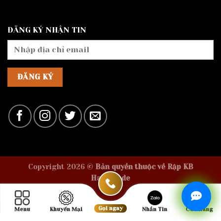
ĐĂNG KÝ NHẬN TIN
Copyright 2026 ©
Bản quyền thuộc về Rập KB
Handmade
Gọi ngay
Menu
Khuyến Mại
Nhắn Tin
Cửa Hàng