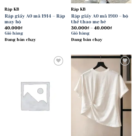
Rập KB
Rập KB
Rập giấy A0 mã 1914 – Rập
Rập giấy A0 mã 1910 – bộ
may bộ
thể thao mẹ bé
Khoảng
40.000
₫
30.000
₫
–
40.000
₫
giá:
Giỏ hàng
Giỏ hàng
từ
Đang bán chạy
Đang bán chạy
30.000₫
đến
40.000₫
Add to
Add to
wishlist
wishlist