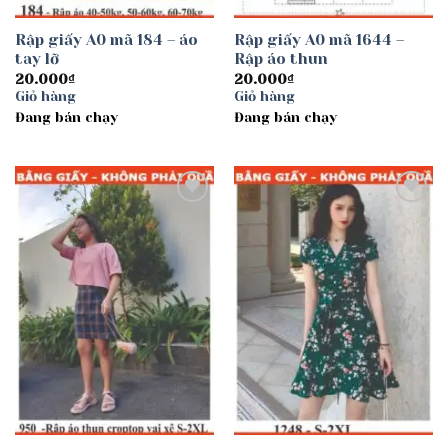
Rập giấy A0 mã 184 – áo
Rập giấy A0 mã 1644 –
tay lỡ
Rập áo thun
20.000
₫
20.000
₫
Giỏ hàng
Giỏ hàng
Đang bán chạy
Đang bán chạy
Add to
Add to
wishlist
wishlist