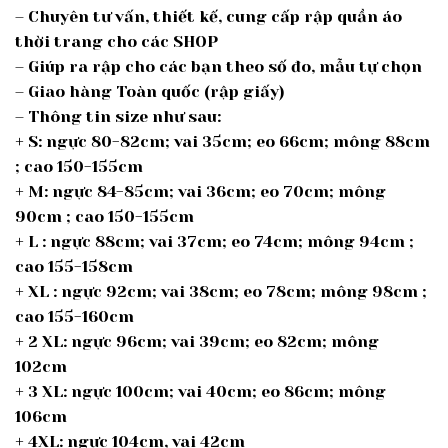
– Chuyên tư vấn, thiết kế, cung cấp rập quần áo
thời trang cho các SHOP
– Giúp ra rập cho các bạn theo số đo, mẫu tự chọn
– Giao hàng Toàn quốc (rập giấy)
– Thông tin size như sau:
+ S: ngực 80-82cm; vai 35cm; eo 66cm; mông 88cm
; cao 150-155cm
+ M: ngực 84-85cm; vai 36cm; eo 70cm; mông
90cm ; cao 150-155cm
+ L : ngực 88cm; vai 37cm; eo 74cm; mông 94cm ;
cao 155-158cm
+ XL : ngực 92cm; vai 38cm; eo 78cm; mông 98cm ;
cao 155-160cm
+ 2 XL: ngực 96cm; vai 39cm; eo 82cm; mông
102cm
+ 3 XL: ngực 100cm; vai 40cm; eo 86cm; mông
106cm
+ 4XL: ngực 104cm, vai 42cm