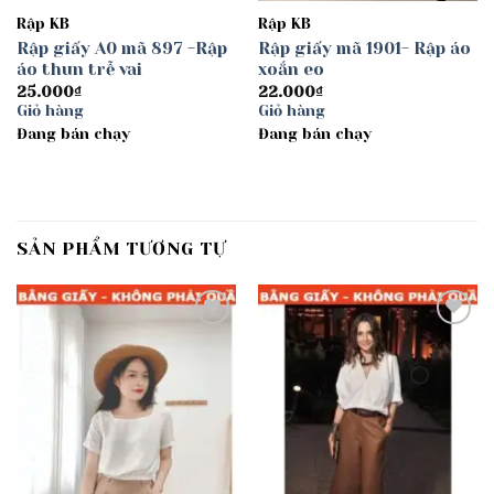
Rập KB
Rập KB
Rập giấy A0 mã 897 -Rập
Rập giấy mã 1901- Rập áo
áo thun trễ vai
xoắn eo
25.000
₫
22.000
₫
Giỏ hàng
Giỏ hàng
Đang bán chạy
Đang bán chạy
SẢN PHẨM TƯƠNG TỰ
Add to
Add to
wishlist
wishlist