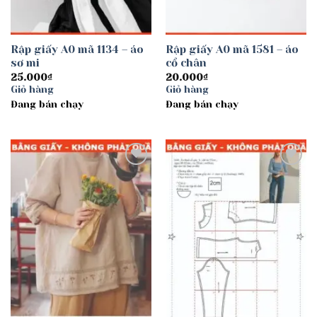
Rập giấy A0 mã 1134 – áo
Rập giấy A0 mã 1581 – áo
sơ mi
cổ chân
25.000
₫
20.000
₫
Giỏ hàng
Giỏ hàng
Đang bán chạy
Đang bán chạy
Add to
Add to
wishlist
wishlist