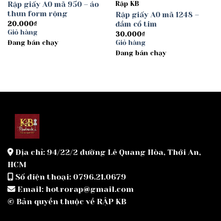
Rập giấy A0 mã 950 – áo
Rập KB
thun form rộng
Rập giấy A0 mã 1248 –
đầm cổ tim
20.000
₫
Giỏ hàng
30.000
₫
Đang bán chạy
Giỏ hàng
Đang bán chạy
Địa chỉ: 94/22/2 đường Lê Quang Hòa, Thới An,
HCM
Số điện thoại: 0796.21.0679
Email: hotrorap@gmail.com
© Bản quyền thuộc về RẬP KB