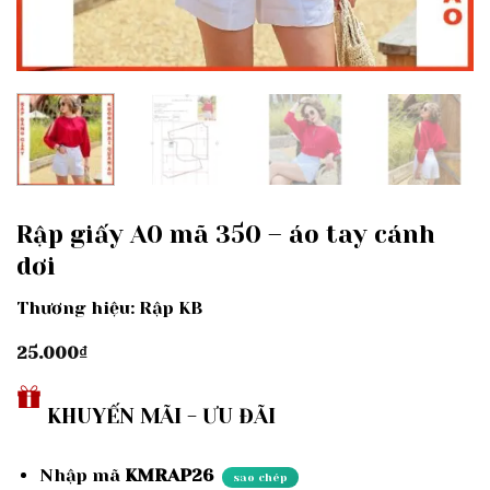
Rập giấy A0 mã 350 – áo tay cánh
dơi
Thương hiệu: Rập KB
25.000
₫
KHUYẾN MÃI - ƯU ĐÃI
Nhập mã
KMRAP26
sao chép