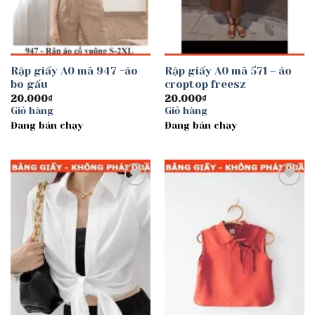
Rập giấy A0 mã 947 -áo
Rập giấy A0 mã 571 – áo
bo gấu
croptop freesz
20.000
₫
20.000
₫
Giỏ hàng
Giỏ hàng
Đang bán chạy
Đang bán chạy
Add to
Add to
wishlist
wishlist