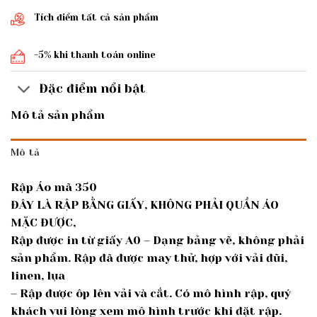
Tích điểm tất cả sản phẩm
-5% khi thanh toán online
Đặc điểm nổi bật
Mô tả sản phẩm
Mô tả
Rập Áo mã 350
ĐÂY LÀ RẬP BẰNG GIẤY, KHÔNG PHẢI QUẦN ÁO
MẶC ĐƯỢC,
Rập được in từ giấy A0 – Dạng bảng vẽ, không phải
sản phẩm. Rập đã được may thử, hợp với vải đũi,
linen, lụa
– Rập được ôp lên vải và cắt. Có mô hình rập, quý
khách vui lòng xem mô hình trước khi đặt rập.