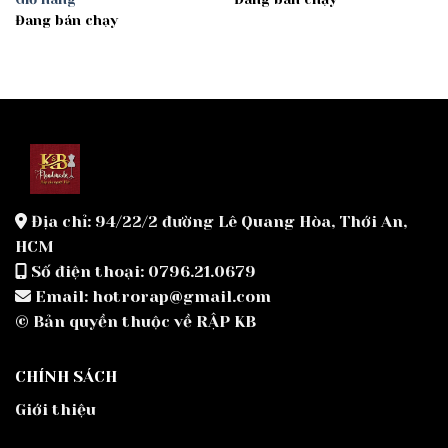
Đang bán chạy
Địa chỉ: 94/22/2 đường Lê Quang Hòa, Thới An,
HCM
Số điện thoại: 0796.21.0679
Email: hotrorap@gmail.com
© Bản quyền thuộc về RẬP KB
CHÍNH SÁCH
Giới thiệu