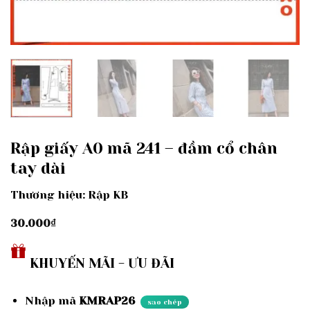
Rập giấy A0 mã 241 – đầm cổ chân
tay dài
Thương hiệu: Rập KB
30.000
₫
KHUYẾN MÃI - ƯU ĐÃI
Nhập mã
KMRAP26
sao chép