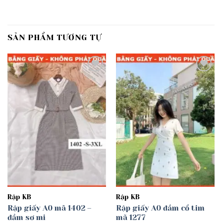
SẢN PHẨM TƯƠNG TỰ
Add to
Add to
wishlist
wishlist
Rập KB
Rập KB
Rập giấy A0 mã 1402 –
Rập giấy A0 đầm cổ tim
đầm sơ mi
mã 1277