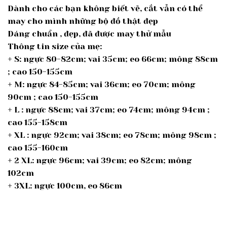
Dành cho các bạn không biết vẽ, cắt vẫn có thể
may cho mình những bộ đồ thật đẹp
Dáng chuẩn , đẹp, đã được may thử mẫu
Thông tin size của mẹ:
+ S: ngực 80-82cm; vai 35cm; eo 66cm; mông 88cm
; cao 150-155cm
+ M: ngực 84-85cm; vai 36cm; eo 70cm; mông
90cm ; cao 150-155cm
+ L : ngực 88cm; vai 37cm; eo 74cm; mông 94cm ;
cao 155-158cm
+ XL : ngực 92cm; vai 38cm; eo 78cm; mông 98cm ;
cao 155-160cm
+ 2 XL: ngực 96cm; vai 39cm; eo 82cm; mông
102cm
+ 3XL: ngực 100cm, eo 86cm