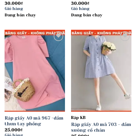
30.000
₫
30.000
₫
Giỏ hàng
Giỏ hàng
Đang bán chạy
Đang bán chạy
Add to
Add to
wishlist
wishlist
Rập giấy A0 mã 967 -đầm
Rập KB
thun tay phồng
Rập giấy A0 mã 703 – đầm
suông cổ chân
25.000
₫
Giỏ hàng