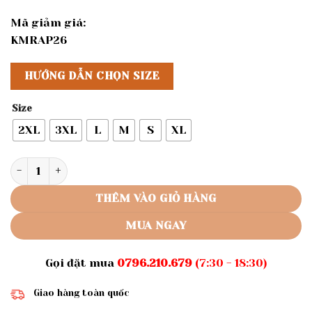
Mã giảm giá:
KMRAP26
HƯỚNG DẪN CHỌN SIZE
Size
2XL
3XL
L
M
S
XL
Rập giấy A0 mã 241 - đầm cổ chân tay dài số lượng
THÊM VÀO GIỎ HÀNG
MUA NGAY
Gọi đặt mua
0796.210.679
(7:30 - 18:30)
Giao hàng toàn quốc