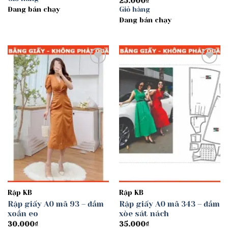
25.000
₫
Đang bán chạy
Giỏ hàng
Đang bán chạy
Add to
Add to
wishlist
wishlist
Rập KB
Rập KB
Rập giấy A0 mã 93 – đầm
Rập giấy A0 mã 343 – đầm
xoắn eo
xòe sát nách
30.000
₫
35.000
₫