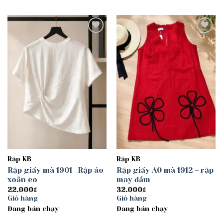
40.000₫
Add to
Add to
wishlist
wishlist
Rập KB
Rập KB
Rập giấy mã 1901- Rập áo
Rập giấy A0 mã 1912 – rập
xoắn eo
may đầm
22.000
₫
32.000
₫
Giỏ hàng
Giỏ hàng
Đang bán chạy
Đang bán chạy