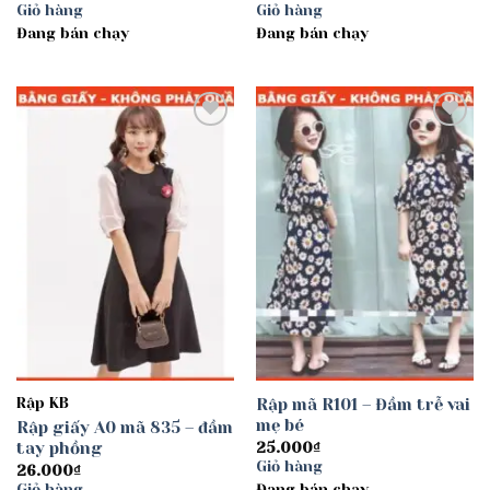
Giỏ hàng
Giỏ hàng
Đang bán chạy
Đang bán chạy
Add to
Add to
wishlist
wishlist
Rập KB
Rập mã R101 – Đầm trễ vai
mẹ bé
Rập giấy A0 mã 835 – đầm
tay phồng
25.000
₫
Giỏ hàng
26.000
₫
Giỏ hàng
Đang bán chạy