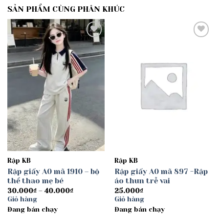
SẢN PHẨM CÙNG PHÂN KHÚC
Add to
Add to
wishlist
wishlist
Rập KB
Rập KB
Rập giấy A0 mã 1910 – bộ
Rập giấy A0 mã 897 -Rập
thể thao mẹ bé
áo thun trễ vai
Khoảng
30.000
₫
–
40.000
₫
25.000
₫
giá:
Giỏ hàng
Giỏ hàng
từ
Đang bán chạy
30.000₫
Đang bán chạy
đến