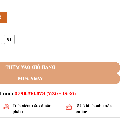
E
XL
 nách số lượng
THÊM VÀO GIỎ HÀNG
MUA NGAY
ặt mua
0796.210.679
(7:30 - 18:30)
Tích điểm tất cả sản
-5% khi thanh toán
phẩm
online