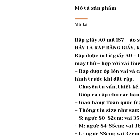
Mô tả sản phẩm
Mô tả
Rập giấy A0 mã 187 – áo 
ĐÂY LÀ RẬP BẰNG GIẤY, 
Rập được in từ giấy A0 –
may thử – hợp với vải lin
– Rập được ôp lên vải và 
hình trước khi đặt rập.
– Chuyên tư vấn, thiết k
– Giúp ra rập cho các bạn
– Giao hàng Toàn quốc (rậ
– Thông tin size như sau:
+ S: ngực 80-82cm; vai 3
+ M: ngực 84-85cm; vai 
+ L : ngực 88cm; vai 37c