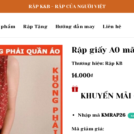
RẬP K&B - RẬP CỦA NGƯỜI VIỆT
 phẩm
Rập Tặng
Hướng dẫn may
Liên hệ
Rập giấy A0 mã
Thương hiệu: Rập KB
Add to
wishlist
14.000
₫
KHUYẾN MÃI -
Nhập mã
KMRAP26
s
Mã giảm giá: