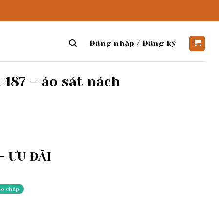
Đăng nhập / Đăng ký
 187 – áo sát nách
 ƯU ĐÃI
ao chép