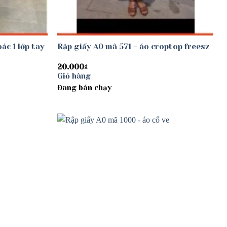
ác 1 lớp tay
Rập giấy A0 mã 571 – áo croptop freesz
20.000
₫
Giỏ hàng
Đang bán chạy
Add to
Add to
wishlist
wishlist