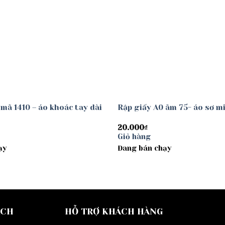
 mã 1410 – áo khoác tay dài
Rập giấy A0 ãm 75- áo sơ m
20.000
₫
Giỏ hàng
ạy
Đang bán chạy
ÁCH
HỖ TRỢ KHÁCH HÀNG