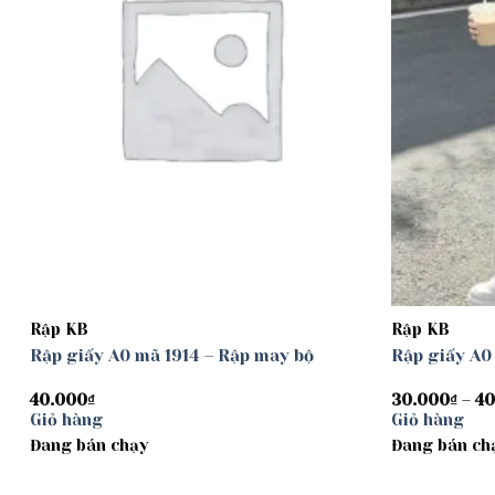
Rập KB
Rập KB
Rập giấy A0 mã 1914 – Rập may bộ
Rập giấy A0
40.000
₫
30.000
₫
–
40
Giỏ hàng
Giỏ hàng
Đang bán chạy
Đang bán ch