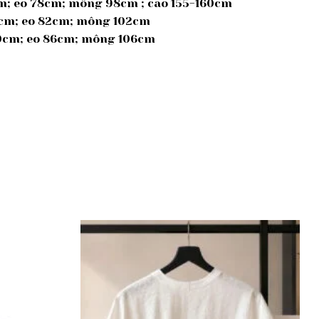
cm; eo 78cm; mông 98cm ; cao 155-160cm
39cm; eo 82cm; mông 102cm
 40cm; eo 86cm; mông 106cm
Add to
Add to
wishlist
wishlist