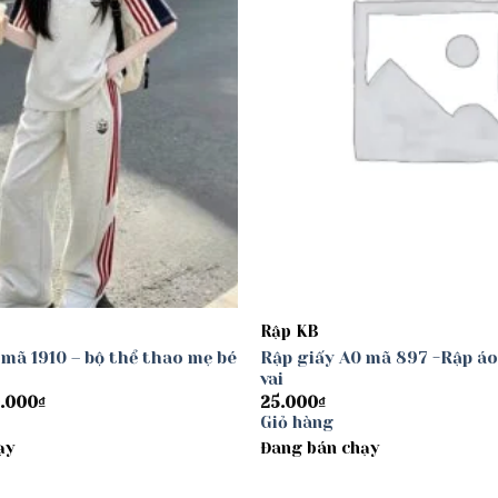
Rập KB
 mã 1910 – bộ thể thao mẹ bé
Rập giấy A0 mã 897 -Rập áo
vai
Khoảng
.000
₫
25.000
₫
giá:
Giỏ hàng
từ
ạy
30.000₫
Đang bán chạy
đến
40.000₫