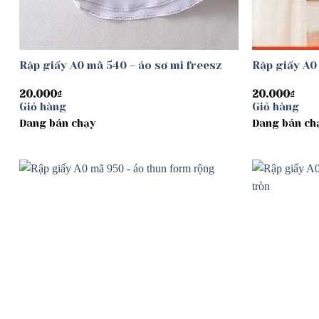
Rập giấy A0 mã 540 – áo sơ mi freesz
Rập giấy A0 
20.000
₫
20.000
₫
Giỏ hàng
Giỏ hàng
Đang bán chạy
Đang bán ch
Add to
wishlist