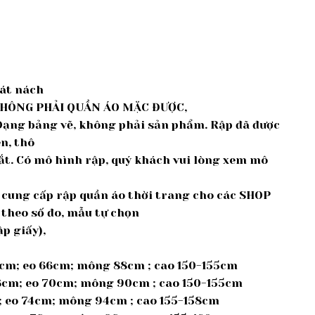
sát nách
KHÔNG PHẢI QUẦN ÁO MẶC ĐƯỢC,
 Dạng bảng vẽ, không phải sản phẩm. Rập đã được
en, thô
cắt. Có mô hình rập, quý khách vui lòng xem mô
ế, cung cấp rập quần áo thời trang cho các SHOP
 theo số đo, mẫu tự chọn
p giấy),
5cm; eo 66cm; mông 88cm ; cao 150-155cm
36cm; eo 70cm; mông 90cm ; cao 150-155cm
m; eo 74cm; mông 94cm ; cao 155-158cm