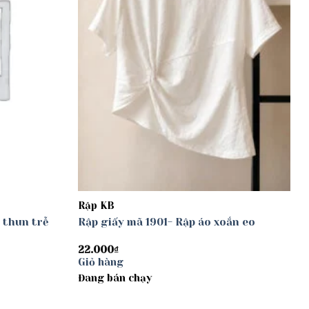
Rập KB
 thun trễ
Rập giấy mã 1901- Rập áo xoắn eo
22.000
₫
Giỏ hàng
Đang bán chạy