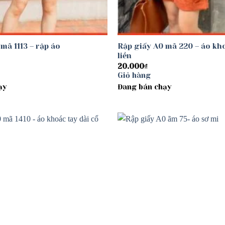
mã 1113 – rập áo
Rập giấy A0 mã 220 – áo kho
liền
20.000
₫
Giỏ hàng
ạy
Đang bán chạy
Add to
wishlist