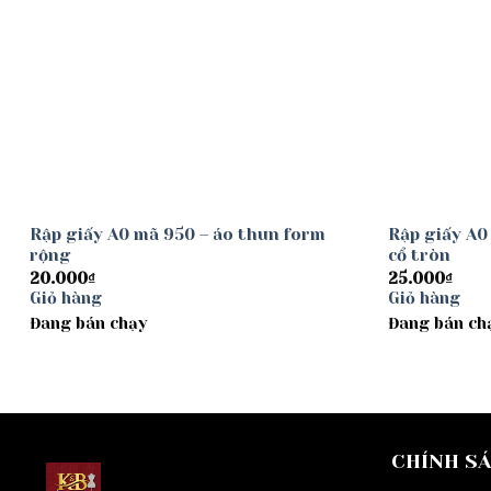
Rập giấy A0 mã 950 – áo thun form
Rập giấy A0
rộng
cổ tròn
20.000
₫
25.000
₫
Giỏ hàng
Giỏ hàng
Đang bán chạy
Đang bán ch
CHÍNH S