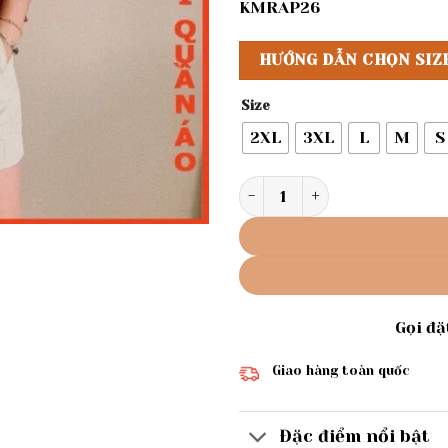
KMRAP26
HƯỚNG DẪN CHỌN SIZ
Size
2XL
3XL
L
M
S
Rập giấy A0 mã 187 - áo sát
Gọi đ
Giao hàng toàn quốc
Đặc điểm nổi bật