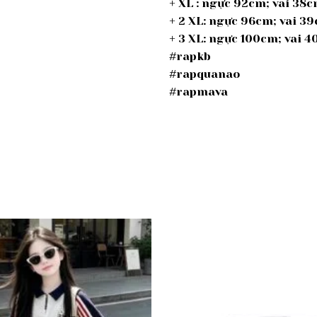
+ XL : ngực 92cm; vai 38
+ 2 XL: ngực 96cm; vai 
+ 3 XL: ngực 100cm; vai
#rapkb
#rapquanao
#rapmava
Add to
wishlist