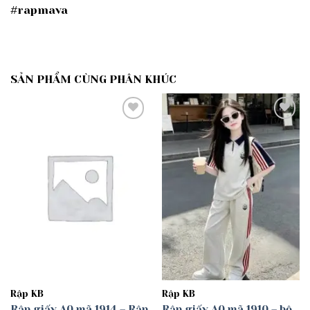
#rapmava
SẢN PHẨM CÙNG PHÂN KHÚC
Add to
Add to
wishlist
wishlist
Rập KB
Rập KB
Rập giấy A0 mã 1914 – Rập
Rập giấy A0 mã 1910 – bộ