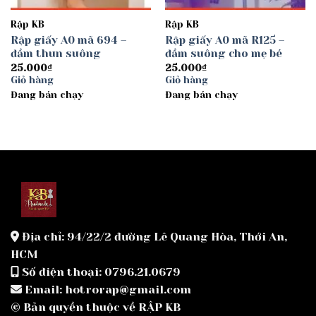
Rập KB
Rập KB
Rập giấy A0 mã 694 –
Rập giấy A0 mã R125 –
đầm thun suông
đầm suông cho mẹ bé
25.000
₫
25.000
₫
Giỏ hàng
Giỏ hàng
Đang bán chạy
Đang bán chạy
Địa chỉ: 94/22/2 đường Lê Quang Hòa, Thới An,
HCM
Số điện thoại: 0796.21.0679
Email: hotrorap@gmail.com
© Bản quyền thuộc về RẬP KB