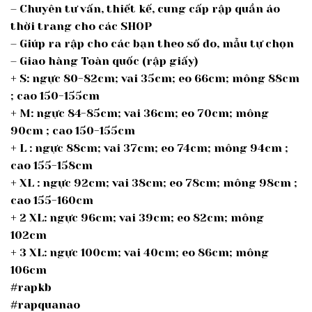
– Chuyên tư vấn, thiết kế, cung cấp rập quần áo
thời trang cho các SHOP
– Giúp ra rập cho các bạn theo số đo, mẫu tự chọn
– Giao hàng Toàn quốc (rập giấy)
+ S: ngực 80-82cm; vai 35cm; eo 66cm; mông 88cm
; cao 150-155cm
+ M: ngực 84-85cm; vai 36cm; eo 70cm; mông
90cm ; cao 150-155cm
+ L : ngực 88cm; vai 37cm; eo 74cm; mông 94cm ;
cao 155-158cm
+ XL : ngực 92cm; vai 38cm; eo 78cm; mông 98cm ;
cao 155-160cm
+ 2 XL: ngực 96cm; vai 39cm; eo 82cm; mông
102cm
+ 3 XL: ngực 100cm; vai 40cm; eo 86cm; mông
106cm
#rapkb
#rapquanao