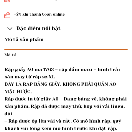
-5% khi thanh toán online
Đặc điểm nổi bật
Mô tả sản phẩm
Mô tả
Rập giấy A0 mã 1763 – rập đầm maxi – hình trải
sàn may từ rập sz XL
ĐÂY LÀ RẬP BẰNG GIẤY, KHÔNG PHẢI QUẦN ÁO
MẶC ĐƯỢC,
Rập được in từ giấy A0 – Dạng bảng vẽ, không phải
sản phẩm. Rập đã được may thử, hợp với vải linen,
đũi
– Rập được ôp lên vải và cắt. Có mô hình rập, quý
khách vui lòng xem mô hình trước khi đặt rập.