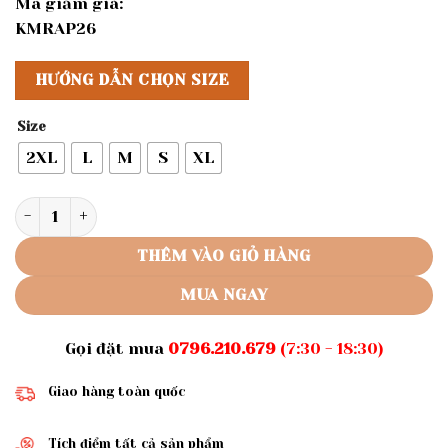
Mã giảm giá:
KMRAP26
HƯỚNG DẪN CHỌN SIZE
Size
2XL
L
M
S
XL
Rập giấy A0 mã 1763 - rập đầm maxi số lượng
THÊM VÀO GIỎ HÀNG
MUA NGAY
Gọi đặt mua
0796.210.679
(7:30 - 18:30)
Giao hàng toàn quốc
Tích điểm tất cả sản phẩm