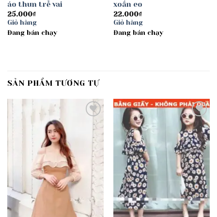
áo thun trễ vai
xoắn eo
25.000
₫
22.000
₫
Giỏ hàng
Giỏ hàng
Đang bán chạy
Đang bán chạy
SẢN PHẨM TƯƠNG TỰ
Add to
Add to
wishlist
wishlist