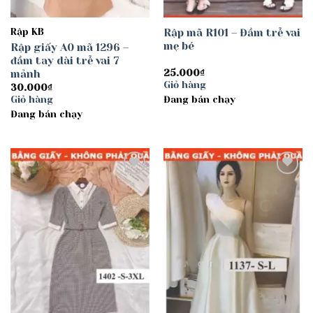
Rập KB
Rập mã R101 – Đầm trễ vai
mẹ bé
Rập giấy A0 mã 1296 –
đầm tay dài trễ vai 7
mảnh
25.000
₫
Giỏ hàng
30.000
₫
Giỏ hàng
Đang bán chạy
Đang bán chạy
Add to
Add to
wishlist
wishlist