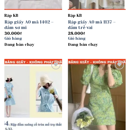
Rập KB
Rập KB
Rập giấy A0 mã 1402 –
Rập giấy A0 mã 1137 –
đầm sơ mi
đầm trễ vai
30.000
₫
28.000
₫
Giỏ hàng
Giỏ hàng
Đang bán chạy
Đang bán chạy
Add to
Add to
wishlist
wishlist