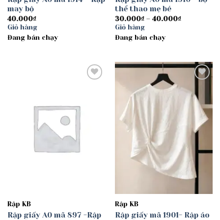
may bộ
thể thao mẹ bé
Khoảng
40.000
₫
30.000
₫
–
40.000
₫
giá:
Giỏ hàng
Giỏ hàng
từ
Đang bán chạy
Đang bán chạy
30.000₫
đến
40.000₫
Add to
Add to
wishlist
wishlist
Rập KB
Rập KB
Rập giấy A0 mã 897 -Rập
Rập giấy mã 1901- Rập áo