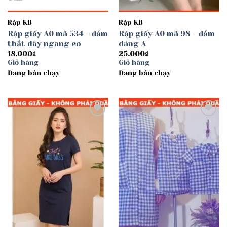
Rập KB
Rập KB
Rập giấy A0 mã 534 – đầm
Rập giấy A0 mã 98 – đầm
thắt dây ngang eo
dáng A
18.000
₫
25.000
₫
Giỏ hàng
Giỏ hàng
Đang bán chạy
Đang bán chạy
Add to
Add to
wishlist
wishlist