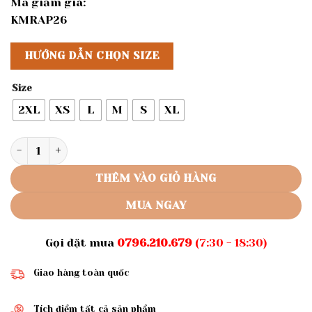
Mã giảm giá:
KMRAP26
HƯỚNG DẪN CHỌN SIZE
Size
2XL
XS
L
M
S
XL
Rập Giấy A0 mã 176 - Rập áo số lượng
THÊM VÀO GIỎ HÀNG
MUA NGAY
Gọi đặt mua
0796.210.679
(7:30 - 18:30)
Giao hàng toàn quốc
Tích điểm tất cả sản phẩm