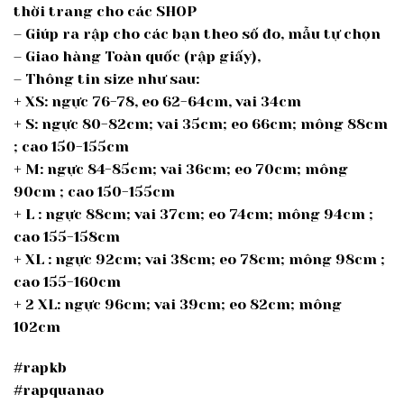
thời trang cho các SHOP
– Giúp ra rập cho các bạn theo số đo, mẫu tự chọn
– Giao hàng Toàn quốc (rập giấy),
– Thông tin size như sau:
+ XS: ngực 76-78, eo 62-64cm, vai 34cm
+ S: ngực 80-82cm; vai 35cm; eo 66cm; mông 88cm
; cao 150-155cm
+ M: ngực 84-85cm; vai 36cm; eo 70cm; mông
90cm ; cao 150-155cm
+ L : ngực 88cm; vai 37cm; eo 74cm; mông 94cm ;
cao 155-158cm
+ XL : ngực 92cm; vai 38cm; eo 78cm; mông 98cm ;
cao 155-160cm
+ 2 XL: ngực 96cm; vai 39cm; eo 82cm; mông
102cm
#rapkb
#rapquanao