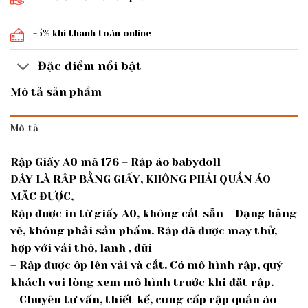
-5% khi thanh toán online
Đặc điểm nổi bật
Mô tả sản phẩm
Mô tả
Rập Giấy A0 mã 176 – Rập áo babydoll
ĐÂY LÀ RẬP BẰNG GIẤY, KHÔNG PHẢI QUẦN ÁO
MẶC ĐƯỢC,
Rập được in từ giấy A0, không cắt sẵn – Dạng bảng
vẽ, không phải sản phẩm. Rập đã được may thử,
hợp với vải thô, lanh , đũi
– Rập được ôp lên vải và cắt. Có mô hình rập, quý
khách vui lòng xem mô hình trước khi đặt rập.
– Chuyên tư vấn, thiết kế, cung cấp rập quần áo