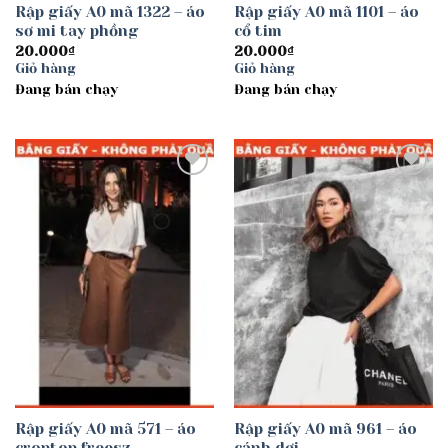
Rập giấy A0 mã 1322 – áo
Rập giấy A0 mã 1101 – áo
sơ mi tay phồng
cổ tim
20.000
₫
20.000
₫
Giỏ hàng
Giỏ hàng
Đang bán chạy
Đang bán chạy
Add to
Add to
wishlist
wishlist
Rập giấy A0 mã 571 – áo
Rập giấy A0 mã 961 – áo