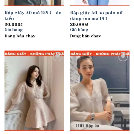
Rập giấy A0 mã 1583 – áo
Rập giấy A0 áo polo nữ
kiểu
dáng ôm mã 194
20.000
₫
20.000
₫
Giỏ hàng
Giỏ hàng
Đang bán chạy
Đang bán chạy
Add to
Add to
wishlist
wishlist