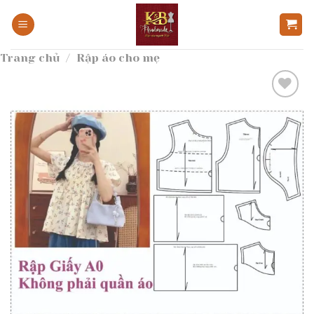
Bỏ
qua
nội
Trang chủ
/
Rập áo cho mẹ
dung
Add to
wishlist