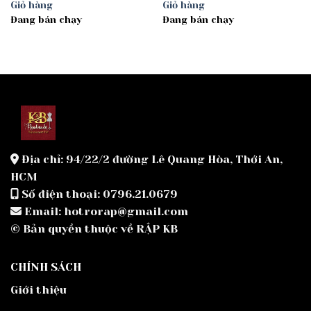
Giỏ hàng
Giỏ hàng
Đang bán chạy
Đang bán chạy
Địa chỉ: 94/22/2 đường Lê Quang Hòa, Thới An,
HCM
Số điện thoại: 0796.21.0679
Email: hotrorap@gmail.com
© Bản quyền thuộc về RẬP KB
CHÍNH SÁCH
Giới thiệu