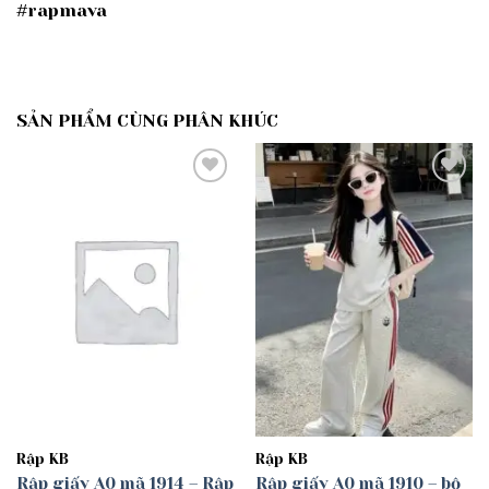
#rapmava
SẢN PHẨM CÙNG PHÂN KHÚC
Add to
Add to
wishlist
wishlist
Rập KB
Rập KB
Rập giấy A0 mã 1914 – Rập
Rập giấy A0 mã 1910 – bộ