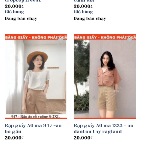
croptop freesz
cánh dơi
20.000
₫
20.000
₫
Giỏ hàng
Giỏ hàng
Đang bán chạy
Đang bán chạy
Add to
Add to
wishlist
wishlist
Rập giấy A0 mã 947 -áo
Rập giấy A0 mã 1333 – áo
bo gấu
danton tay ragland
20.000
₫
20.000
₫