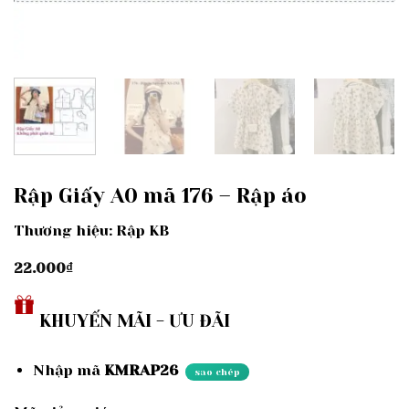
Rập Giấy A0 mã 176 – Rập áo
Thương hiệu: Rập KB
22.000
₫
KHUYẾN MÃI - ƯU ĐÃI
Nhập mã
KMRAP26
sao chép