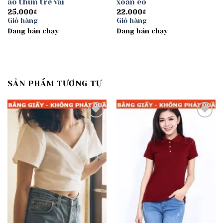
áo thun trễ vai
xoắn eo
25.000
₫
22.000
₫
Giỏ hàng
Giỏ hàng
Đang bán chạy
Đang bán chạy
SẢN PHẨM TƯƠNG TỰ
Add to
Add to
wishlist
wishlist