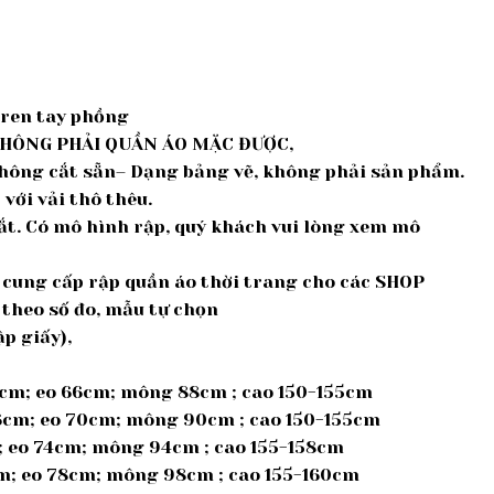
 ren tay phồng
KHÔNG PHẢI QUẦN ÁO MẶC ĐƯỢC,
 không cắt sẵn– Dạng bảng vẽ, không phải sản phẩm.
với vải thô thêu.
cắt. Có mô hình rập, quý khách vui lòng xem mô
ế, cung cấp rập quần áo thời trang cho các SHOP
 theo số đo, mẫu tự chọn
p giấy),
5cm; eo 66cm; mông 88cm ; cao 150-155cm
36cm; eo 70cm; mông 90cm ; cao 150-155cm
m; eo 74cm; mông 94cm ; cao 155-158cm
cm; eo 78cm; mông 98cm ; cao 155-160cm