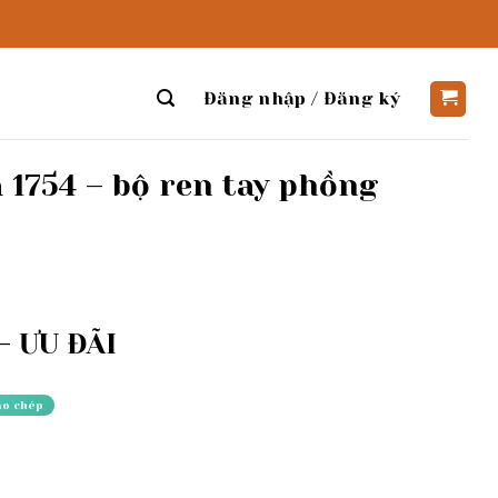
Đăng nhập / Đăng ký
 1754 – bộ ren tay phồng
 ƯU ĐÃI
ao chép