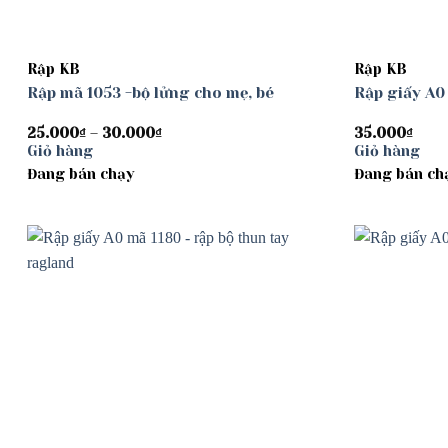
Rập KB
Rập KB
Rập mã 1053 -bộ lửng cho mẹ, bé
Rập giấy A0
Khoảng
25.000
₫
–
30.000
₫
35.000
₫
giá:
Giỏ hàng
Giỏ hàng
từ
Đang bán chạy
25.000₫
Đang bán ch
đến
30.000₫
Add to
wishlist