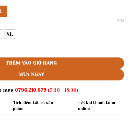
E
XÓA
XL
n tay phồng số lượng
THÊM VÀO GIỎ HÀNG
MUA NGAY
ặt mua
0796.210.679
(7:30 - 18:30)
Tích điểm tất cả sản
-5% khi thanh toán
phẩm
online