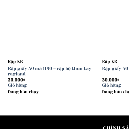
Rập KB
Rập KB
Rập giấy A0 mã 1180 – rập bộ thun tay
Rập giấy A0
ragland
30.000
₫
30.000
₫
Giỏ hàng
Giỏ hàng
Đang bán chạy
Đang bán ch
CHÍNH S