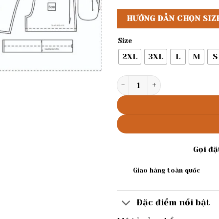
HƯỚNG DẪN CHỌN SIZ
Size
2XL
3XL
L
M
S
Rập giấy A0 mã 1754 - bộ re
Gọi đ
Giao hàng toàn quốc
Đặc điểm nổi bật