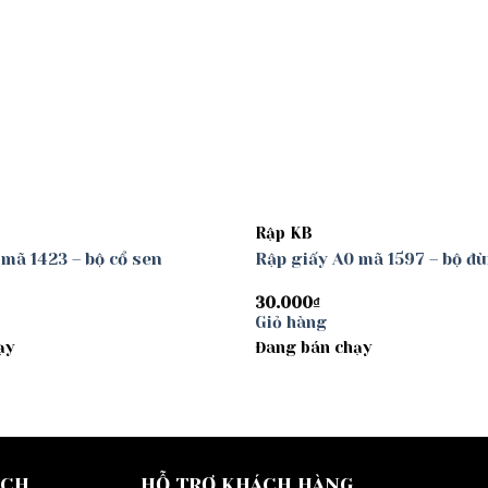
Rập KB
 mã 1423 – bộ cổ sen
Rập giấy A0 mã 1597 – bộ đù
30.000
₫
Giỏ hàng
ạy
Đang bán chạy
ÁCH
HỖ TRỢ KHÁCH HÀNG