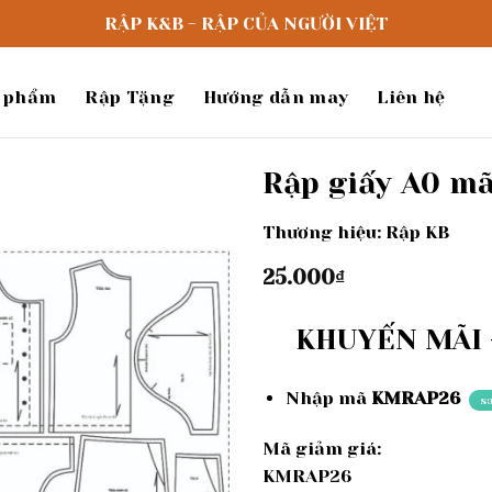
RẬP K&B - RẬP CỦA NGƯỜI VIỆT
 phẩm
Rập Tặng
Hướng dẫn may
Liên hệ
Rập giấy A0 mã
Thương hiệu: Rập KB
Add to
wishlist
25.000
₫
KHUYẾN MÃI -
Nhập mã
KMRAP26
s
Mã giảm giá:
KMRAP26