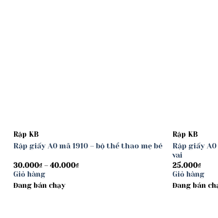
Rập KB
Rập KB
Rập giấy A0 mã 1910 – bộ thể thao mẹ bé
Rập giấy A0
vai
Khoảng
30.000
₫
–
40.000
₫
25.000
₫
giá:
Giỏ hàng
Giỏ hàng
từ
Đang bán chạy
30.000₫
Đang bán ch
đến
40.000₫