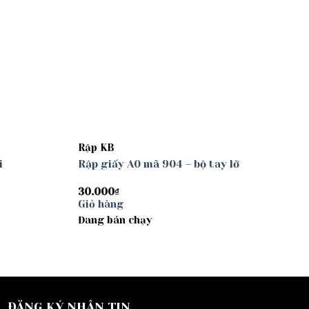
Rập KB
i
Rập giấy A0 mã 904 – bộ tay lỡ
30.000
₫
Giỏ hàng
Đang bán chạy
ĐĂNG KÝ NHẬN TIN