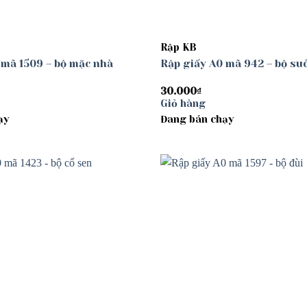
Rập KB
 mã 1509 – bộ mặc nhà
Rập giấy A0 mã 942 – bộ s
30.000
₫
Giỏ hàng
ạy
Đang bán chạy
Add to
wishlist