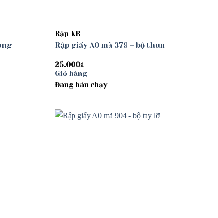
Rập KB
uông
Rập giấy A0 mã 379 – bộ thun
25.000
₫
Giỏ hàng
Đang bán chạy
Add to
Add to
wishlist
wishlist