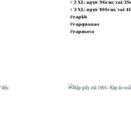
+ 2 XL: ngực 96cm; vai 
+ 3 XL: ngực 100cm; vai
#rapkb
#rapquanao
#rapmava
Add to
wishlist