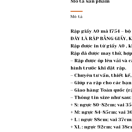
Mô tả sản phẩm
Mô tả
Rập giấy A0 mã 1754 – bộ
ĐÂY LÀ RẬP BẰNG GIẤY, 
Rập được in từ giấy A0 ,
Rập đã được may thử, hợp 
– Rập được ôp lên vải và 
hình trước khi đặt rập.
– Chuyên tư vấn, thiết k
– Giúp ra rập cho các bạn
– Giao hàng Toàn quốc (rậ
– Thông tin size như sau:
+ S: ngực 80-82cm; vai 3
+ M: ngực 84-85cm; vai 
+ L : ngực 88cm; vai 37c
+ XL : ngực 92cm; vai 38