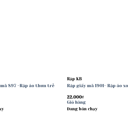
Rập KB
 mã 897 -Rập áo thun trễ
Rập giấy mã 1901- Rập áo x
22.000
₫
Giỏ hàng
ạy
Đang bán chạy