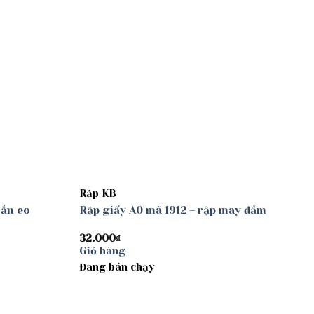
Rập KB
oắn eo
Rập giấy A0 mã 1912 – rập may đầm
32.000
₫
Giỏ hàng
Đang bán chạy