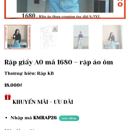
Rập giấy A0 mã 1680 – rập áo ôm
Thương hiệu: Rập KB
18.000
₫
KHUYẾN MÃI - ƯU ĐÃI
Nhập mã
KMRAP26
sao chép