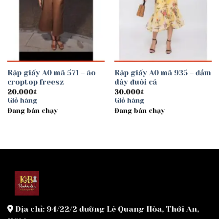
Rập giấy A0 mã 571 – áo
Rập giấy A0 mã 935 – đầm
croptop freesz
dây đuôi cá
20.000
₫
30.000
₫
Giỏ hàng
Giỏ hàng
Đang bán chạy
Đang bán chạy
Địa chỉ: 94/22/2 đường Lê Quang Hòa, Thới An,