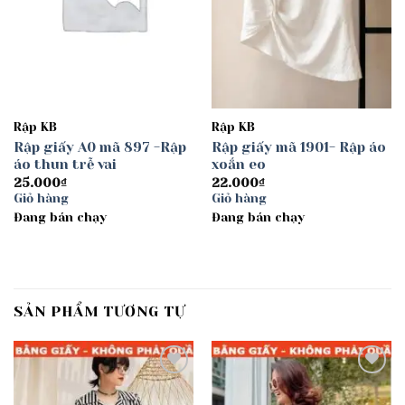
Rập KB
Rập KB
Rập giấy A0 mã 897 -Rập
Rập giấy mã 1901- Rập áo
áo thun trễ vai
xoắn eo
25.000
₫
22.000
₫
Giỏ hàng
Giỏ hàng
Đang bán chạy
Đang bán chạy
SẢN PHẨM TƯƠNG TỰ
Add to
Add to
wishlist
wishlist