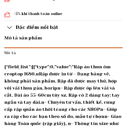
-5% khi thanh toán online
Đặc điểm nổi bật
Mô tả sản phẩm
Mô tả
{“field_list”:[{“type”:0,”value”:”Rập áo thun ôm
croptop 1680.nRập được in từ – Dạng bảng vẽ,
không phải sản phẩm. Rập đã được may thử, hợp
với vải thun gân, boripn- Rập được ôp lên vải và
cắt. Dài áo 55-60cm tùy sz. Rập có 2 dáng tay: tay
ngắn và tay dài.n- Chuyên tư vấn, thiết kế, cung
cấp rập quần áo thời trang cho các SHOPn- Giúp
ra rập cho các bạn theo số đo, mẫu tự chọnn- Giao
hàng Toàn quốc (rập giấy), n- Thông tin size như