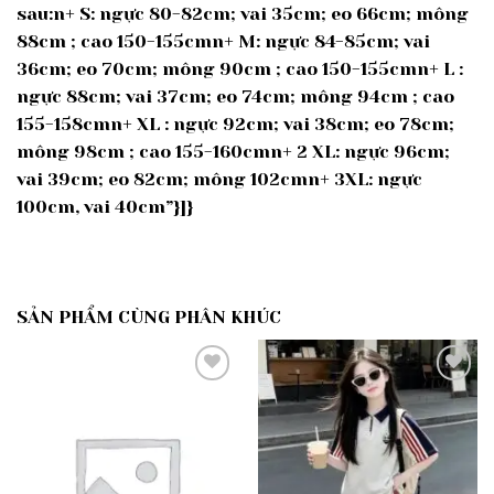
sau:n+ S: ngực 80-82cm; vai 35cm; eo 66cm; mông
88cm ; cao 150-155cmn+ M: ngực 84-85cm; vai
36cm; eo 70cm; mông 90cm ; cao 150-155cmn+ L :
ngực 88cm; vai 37cm; eo 74cm; mông 94cm ; cao
155-158cmn+ XL : ngực 92cm; vai 38cm; eo 78cm;
mông 98cm ; cao 155-160cmn+ 2 XL: ngực 96cm;
vai 39cm; eo 82cm; mông 102cmn+ 3XL: ngực
100cm, vai 40cm”}]}
SẢN PHẨM CÙNG PHÂN KHÚC
Add to
Add to
wishlist
wishlist