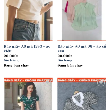
Rập giấy A0 mã 1583 – áo
Rập giấy A0 mã 06 – áo cổ
kiểu
sen
20.000
₫
20.000
₫
Giỏ hàng
Giỏ hàng
Đang bán chạy
Đang bán chạy
Add to
Add to
wishlist
wishlist