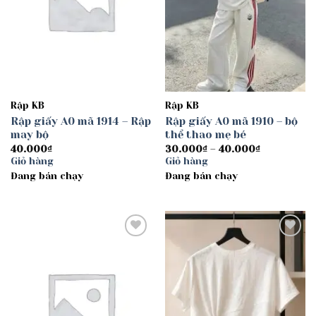
Rập KB
Rập KB
Rập giấy A0 mã 1914 – Rập
Rập giấy A0 mã 1910 – bộ
may bộ
thể thao mẹ bé
Khoảng
40.000
₫
30.000
₫
–
40.000
₫
giá:
Giỏ hàng
Giỏ hàng
từ
Đang bán chạy
Đang bán chạy
30.000₫
đến
40.000₫
Add to
Add to
wishlist
wishlist