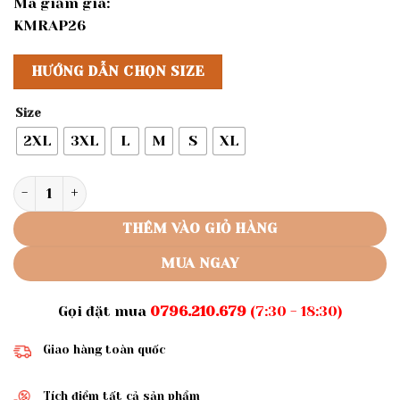
Mã giảm giá:
KMRAP26
HƯỚNG DẪN CHỌN SIZE
Size
2XL
3XL
L
M
S
XL
Rập giấy A0 mã 1680 - rập áo ôm số lượng
THÊM VÀO GIỎ HÀNG
MUA NGAY
Gọi đặt mua
0796.210.679
(7:30 - 18:30)
Giao hàng toàn quốc
Tích điểm tất cả sản phẩm