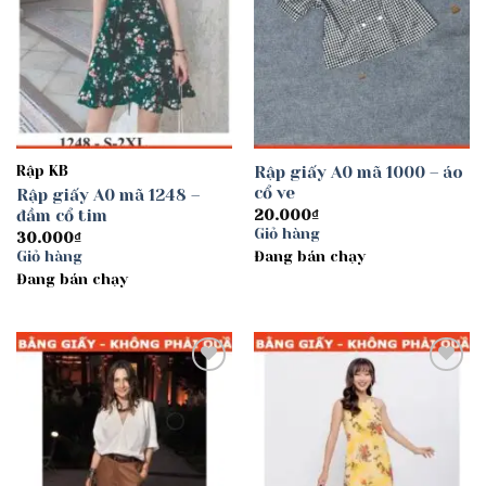
Rập KB
Rập giấy A0 mã 1000 – áo
cổ ve
Rập giấy A0 mã 1248 –
đầm cổ tim
20.000
₫
Giỏ hàng
30.000
₫
Giỏ hàng
Đang bán chạy
Đang bán chạy
Add to
Add to
wishlist
wishlist