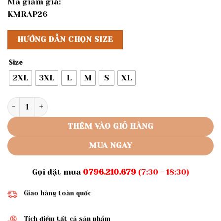
Mã giảm giá:
KMRAP26
HƯỚNG DẪN CHỌN SIZE
Size
2XL
3XL
L
M
S
XL
Rập giấy A0 mã 1658- bộ đi chùa số lượng
THÊM VÀO GIỎ HÀNG
MUA NGAY
Gọi đặt mua
0796.210.679
(7:30 - 18:30)
Giao hàng toàn quốc
Tích điểm tất cả sản phẩm