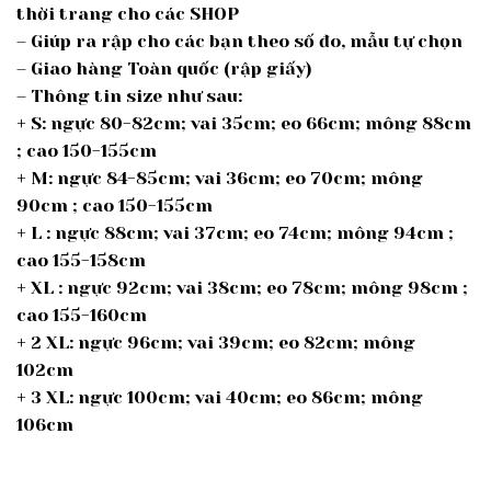
thời trang cho các SHOP
– Giúp ra rập cho các bạn theo số đo, mẫu tự chọn
– Giao hàng Toàn quốc (rập giấy)
– Thông tin size như sau:
+ S: ngực 80-82cm; vai 35cm; eo 66cm; mông 88cm
; cao 150-155cm
+ M: ngực 84-85cm; vai 36cm; eo 70cm; mông
90cm ; cao 150-155cm
+ L : ngực 88cm; vai 37cm; eo 74cm; mông 94cm ;
cao 155-158cm
+ XL : ngực 92cm; vai 38cm; eo 78cm; mông 98cm ;
cao 155-160cm
+ 2 XL: ngực 96cm; vai 39cm; eo 82cm; mông
102cm
+ 3 XL: ngực 100cm; vai 40cm; eo 86cm; mông
106cm