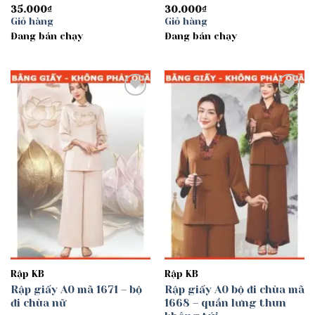
35.000
₫
30.000
₫
Giỏ hàng
Giỏ hàng
Đang bán chạy
Đang bán chạy
Add to
Add to
wishlist
wishlist
Rập KB
Rập KB
Rập giấy A0 mã 1671 – bộ
Rập giấy A0 bộ đi chùa mã
đi chùa nữ
1668 – quần lưng thun