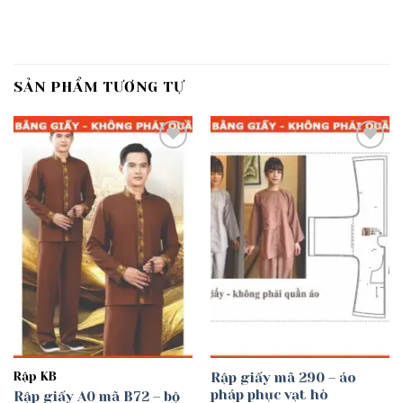
SẢN PHẨM TƯƠNG TỰ
Add to
Add to
wishlist
wishlist
Rập KB
Rập giấy mã 290 – áo
pháp phục vạt hò
Rập giấy A0 mã B72 – bộ