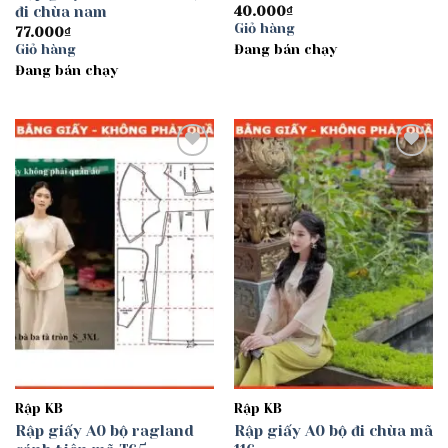
đi chùa nam
40.000
₫
Giỏ hàng
77.000
₫
Giỏ hàng
Đang bán chạy
Đang bán chạy
Add to
Add to
wishlist
wishlist
Rập KB
Rập KB
Rập giấy A0 bộ ragland
Rập giấy A0 bộ đi chùa mã