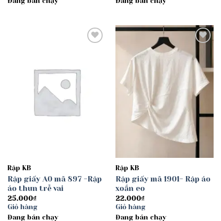
Đang bán chạy
Đang bán chạy
30.000₫
đến
40.000₫
Add to
Add to
wishlist
wishlist
Rập KB
Rập KB
Rập giấy A0 mã 897 -Rập
Rập giấy mã 1901- Rập áo
áo thun trễ vai
xoắn eo
25.000
₫
22.000
₫
Giỏ hàng
Giỏ hàng
Đang bán chạy
Đang bán chạy