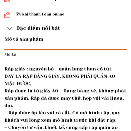
-5% khi thanh toán online
Đặc điểm nổi bật
Mô tả sản phẩm
Mô tả
Rập giấy : nguyên bộ – quần lưng thun có túi
ĐÂY LÀ RẬP BẰNG GIẤY, KHÔNG PHẢI QUẦN ÁO
MẶC ĐƯỢC,
Rập được in từ giấy A0 – Dạng bảng vẽ, không phải
sản phẩm. Rập đã được may thử, hợp với vải linen,
đũi.
– Rập được ôp lên vải và cắt. Có mô hình rập, quý
khách vui lòng xem mô hình trước khi đặt rập.
– Chuyên tư vấn, thiết kế, cung cấp rập quần áo