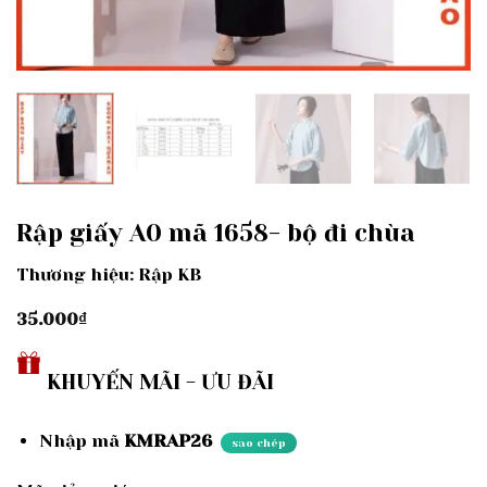
Rập giấy A0 mã 1658- bộ đi chùa
Thương hiệu: Rập KB
35.000
₫
KHUYẾN MÃI - ƯU ĐÃI
Nhập mã
KMRAP26
sao chép