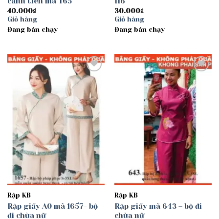
cánh tiên mã T65
116
40.000
₫
30.000
₫
Giỏ hàng
Giỏ hàng
Đang bán chạy
Đang bán chạy
Add to
Add to
wishlist
wishlist
Rập KB
Rập KB
Rập giấy A0 mã 1657- bộ
Rập giấy mã 643 – bộ đi
đi chùa nữ
chùa nữ