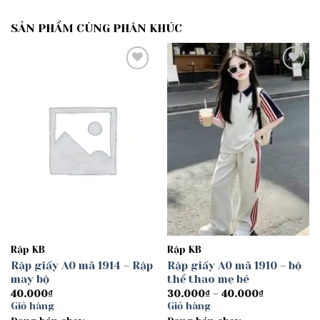
SẢN PHẨM CÙNG PHÂN KHÚC
Add to
Add to
wishlist
wishlist
Rập KB
Rập KB
Rập giấy A0 mã 1914 – Rập
Rập giấy A0 mã 1910 – bộ
may bộ
thể thao mẹ bé
Khoảng
40.000
₫
30.000
₫
–
40.000
₫
giá:
Giỏ hàng
Giỏ hàng
từ