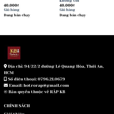
không túi
40.000
₫
40.000
₫
Giỏ hàng
Giỏ hàng
Đang bán chạy
Đang bán chạy
Địa chỉ: 94/22/2 đường Lê Quang Hòa, Thới An,
HCM
Số điện thoại: 0796.21.0679
Email: hotrorap@gmail.com
© Bản quyền thuộc về RẬP KB
CHÍNH SÁCH