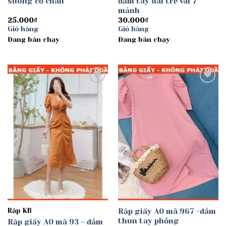
suông cổ chân
đầm tay dài trễ vai 7
mảnh
25.000
₫
30.000
₫
Giỏ hàng
Giỏ hàng
Đang bán chạy
Đang bán chạy
Add to
Add to
wishlist
wishlist
Rập KB
Rập giấy A0 mã 967 -đầm
thun tay phồng
Rập giấy A0 mã 93 – đầm