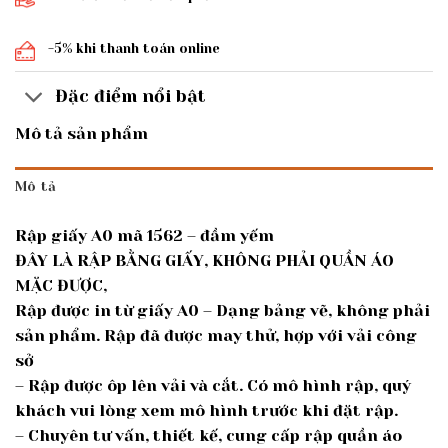
-5% khi thanh toán online
Đặc điểm nổi bật
Mô tả sản phẩm
Mô tả
Rập giấy A0 mã 1562 – đầm yếm
ĐÂY LÀ RẬP BẰNG GIẤY, KHÔNG PHẢI QUẦN ÁO
MẶC ĐƯỢC,
Rập được in từ giấy A0 – Dạng bảng vẽ, không phải
sản phẩm. Rập đã được may thử, hợp với vải công
sở
– Rập được ôp lên vải và cắt. Có mô hình rập, quý
khách vui lòng xem mô hình trước khi đặt rập.
– Chuyên tư vấn, thiết kế, cung cấp rập quần áo