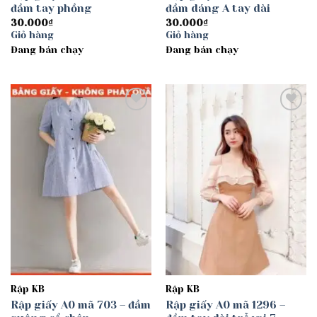
đầm tay phồng
đầm dáng A tay dài
30.000
₫
30.000
₫
Giỏ hàng
Giỏ hàng
Đang bán chạy
Đang bán chạy
Add to
Add to
wishlist
wishlist
Rập KB
Rập KB
Rập giấy A0 mã 703 – đầm
Rập giấy A0 mã 1296 –