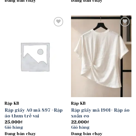
Đang bán chạy
Đang bán chạy
30.000₫
đến
40.000₫
Add to
Add to
wishlist
wishlist
Rập KB
Rập KB
Rập giấy A0 mã 897 -Rập
Rập giấy mã 1901- Rập áo
áo thun trễ vai
xoắn eo
25.000
₫
22.000
₫
Giỏ hàng
Giỏ hàng
Đang bán chạy
Đang bán chạy