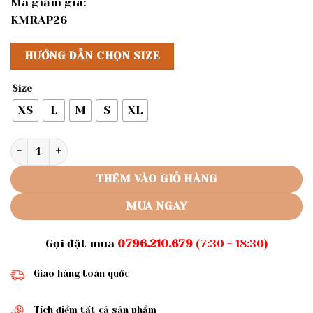
Mã giảm giá:
KMRAP26
HƯỚNG DẪN CHỌN SIZE
Size
XS
L
M
S
XL
Rập giấy A0 mã 1562 - đầm yếm số lượng
THÊM VÀO GIỎ HÀNG
MUA NGAY
Gọi đặt mua
0796.210.679
(7:30 - 18:30)
Giao hàng toàn quốc
Tích điểm tất cả sản phẩm