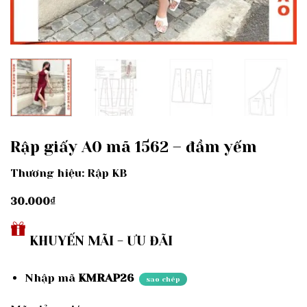
Rập giấy A0 mã 1562 – đầm yếm
Thương hiệu: Rập KB
30.000
₫
KHUYẾN MÃI - ƯU ĐÃI
Nhập mã
KMRAP26
sao chép