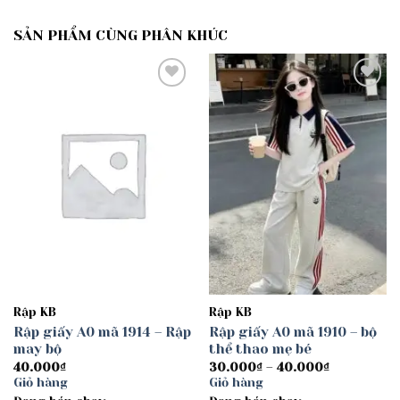
SẢN PHẨM CÙNG PHÂN KHÚC
Add to
Add to
wishlist
wishlist
Rập KB
Rập KB
Rập giấy A0 mã 1914 – Rập
Rập giấy A0 mã 1910 – bộ
may bộ
thể thao mẹ bé
Khoảng
40.000
₫
30.000
₫
–
40.000
₫
giá:
Giỏ hàng
Giỏ hàng
từ