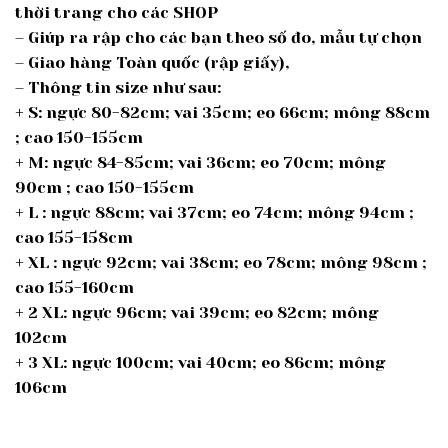
thời trang cho các SHOP
– Giúp ra rập cho các bạn theo số đo, mẫu tự chọn
– Giao hàng Toàn quốc (rập giấy),
– Thông tin size như sau:
+ S: ngực 80-82cm; vai 35cm; eo 66cm; mông 88cm
; cao 150-155cm
+ M: ngực 84-85cm; vai 36cm; eo 70cm; mông
90cm ; cao 150-155cm
+ L : ngực 88cm; vai 37cm; eo 74cm; mông 94cm ;
cao 155-158cm
+ XL : ngực 92cm; vai 38cm; eo 78cm; mông 98cm ;
cao 155-160cm
+ 2 XL: ngực 96cm; vai 39cm; eo 82cm; mông
102cm
+ 3 XL: ngực 100cm; vai 40cm; eo 86cm; mông
106cm