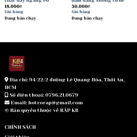
thắt dây ngang eo
đầm dáng suông cổ bẻ
18.000
₫
30.000
₫
Giỏ hàng
Giỏ hàng
Đang bán chạy
Đang bán chạy
Địa chỉ: 94/22/2 đường Lê Quang Hòa, Thới An,
HCM
Số điện thoại: 0796.21.0679
Email: hotrorap@gmail.com
© Bản quyền thuộc về RẬP KB
CHÍNH SÁCH