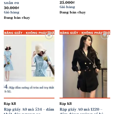
xoắn eo
25.000
₫
Giỏ hàng
30.000
₫
Giỏ hàng
Đang bán chạy
Đang bán chạy
Add to
Add to
wishlist
wishlist
Rập KB
Rập KB
Rập giấy A0 mã 534 – đầm
Rập giấy A0 mã 1220 –