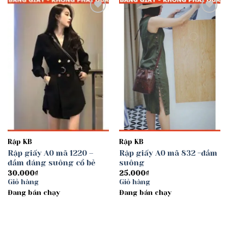
Add to
Add to
wishlist
wishlist
Rập KB
Rập KB
Rập giấy A0 mã 1220 –
Rập giấy A0 mã 832 -đầm
đầm dáng suông cổ bẻ
suông
30.000
₫
25.000
₫
Giỏ hàng
Giỏ hàng
Đang bán chạy
Đang bán chạy