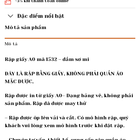
-5% khi thanh toán online
Đặc điểm nổi bật
Mô tả sản phẩm
Mô tả
Rập giấy A0 mã 1532 – đầm sơ mi
ĐÂY LÀ RẬP BẰNG GIẤY, KHÔNG PHẢI QUẦN ÁO
MẶC ĐƯỢC,
Rập được in từ giấy A0– Dạng bảng vẽ, không phải
sản phẩm. Rập đã được may thử
– Rập được ôp lên vải và cắt. Có mô hình rập, quý
khách vui lòng xem mô hình trước khi đặt rập.
– Chuyên tư vấn, thiết kế, cung cấp rập quần áo