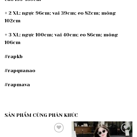
+ 2 XL: ngực 96cm; vai 39cm; eo 82cm; mông
102cm
+ 3 XL: ngực 100cm; vai 40cm; eo 86cm; mông
106cm
#rapkb
#rapquanao
#rapmava
SẢN PHẨM CÙNG PHÂN KHÚC
Add to
Add to