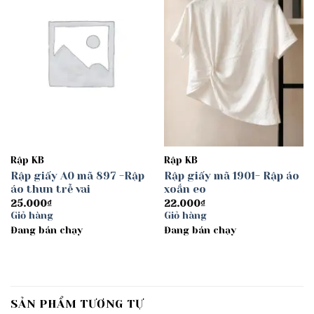
wishlist
wishlist
Rập KB
Rập KB
Rập giấy A0 mã 897 -Rập
Rập giấy mã 1901- Rập áo
áo thun trễ vai
xoắn eo
25.000
₫
22.000
₫
Giỏ hàng
Giỏ hàng
Đang bán chạy
Đang bán chạy
SẢN PHẨM TƯƠNG TỰ