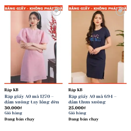
Add to
Add to
wishlist
wishlist
Rập KB
Rập KB
Rập giấy A0 mã 1270 –
Rập giấy A0 mã 694 –
đầm suông tay lồng đèn
đầm thun suông
30.000
₫
25.000
₫
Giỏ hàng
Giỏ hàng
Đang bán chạy
Đang bán chạy