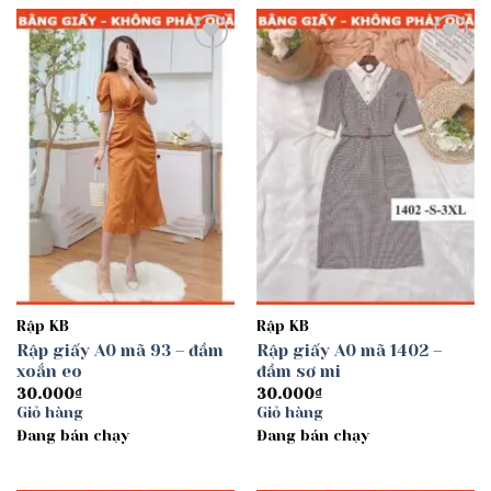
Add to
Add to
wishlist
wishlist
Rập KB
Rập KB
Rập giấy A0 mã 93 – đầm
Rập giấy A0 mã 1402 –
xoắn eo
đầm sơ mi
30.000
₫
30.000
₫
Giỏ hàng
Giỏ hàng
Đang bán chạy
Đang bán chạy