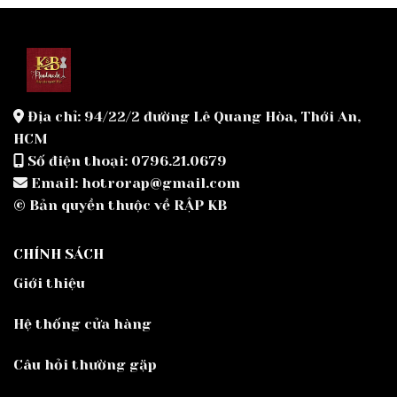
Địa chỉ: 94/22/2 đường Lê Quang Hòa, Thới An,
HCM
Số điện thoại: 0796.21.0679
Email: hotrorap@gmail.com
© Bản quyền thuộc về RẬP KB
CHÍNH SÁCH
Giới thiệu
Hệ thống cửa hàng
Câu hỏi thường gặp