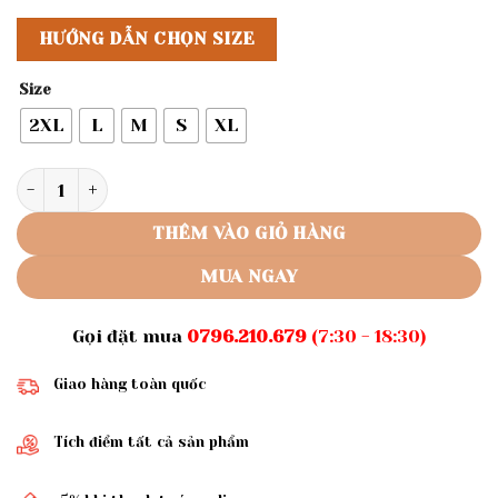
HƯỚNG DẪN CHỌN SIZE
Size
2XL
L
M
S
XL
Rập giấy A0 mã 1532 - đầm sơ mi số lượng
THÊM VÀO GIỎ HÀNG
MUA NGAY
Gọi đặt mua
0796.210.679
(7:30 - 18:30)
Giao hàng toàn quốc
Tích điểm tất cả sản phẩm