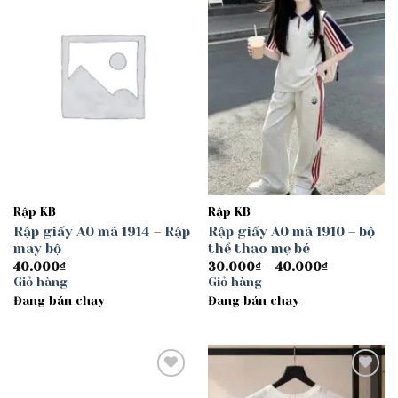
wishlist
wishlist
Rập KB
Rập KB
Rập giấy A0 mã 1914 – Rập
Rập giấy A0 mã 1910 – bộ
may bộ
thể thao mẹ bé
Khoảng
40.000
₫
30.000
₫
–
40.000
₫
giá:
Giỏ hàng
Giỏ hàng
từ
Đang bán chạy
Đang bán chạy
30.000₫
đến
40.000₫
Add to
Add to