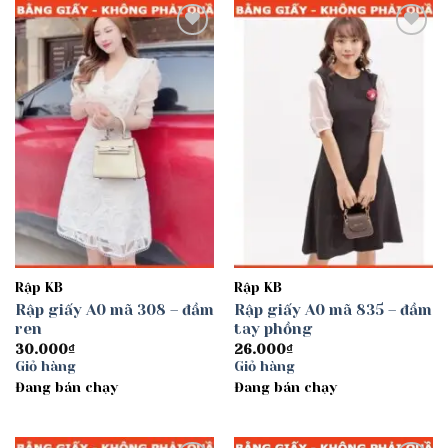
Add to
Add to
wishlist
wishlist
Rập KB
Rập KB
Rập giấy A0 mã 308 – đầm
Rập giấy A0 mã 835 – đầm
ren
tay phồng
30.000
₫
26.000
₫
Giỏ hàng
Giỏ hàng
Đang bán chạy
Đang bán chạy