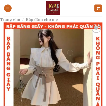
Bỏ
qua
nội
Trang chủ
/
Rập đầm cho mẹ
dung
Add to
wishlist