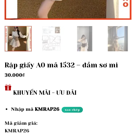
Rập giấy A0 mã 1532 – đầm sơ mi
30.000
₫
KHUYẾN MÃI - ƯU ĐÃI
Nhập mã
KMRAP26
sao chép
Mã giảm giá:
KMRAP26