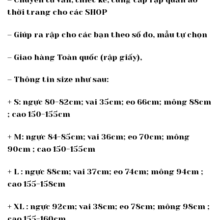
thời trang cho các SHOP
– Giúp ra rập cho các bạn theo số đo, mẫu tự chọn
– Giao hàng Toàn quốc (rập giấy),
– Thông tin size như sau:
+ S: ngực 80-82cm; vai 35cm; eo 66cm; mông 88cm
; cao 150-155cm
+ M: ngực 84-85cm; vai 36cm; eo 70cm; mông
90cm ; cao 150-155cm
+ L : ngực 88cm; vai 37cm; eo 74cm; mông 94cm ;
cao 155-158cm
+ XL : ngực 92cm; vai 38cm; eo 78cm; mông 98cm ;
cao 155-160cm