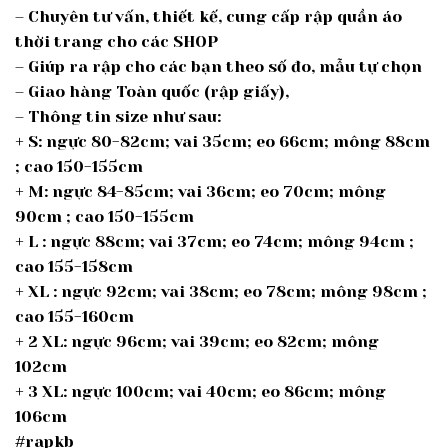
– Chuyên tư vấn, thiết kế, cung cấp rập quần áo
thời trang cho các SHOP
– Giúp ra rập cho các bạn theo số đo, mẫu tự chọn
– Giao hàng Toàn quốc (rập giấy),
– Thông tin size như sau:
+ S: ngực 80-82cm; vai 35cm; eo 66cm; mông 88cm
; cao 150-155cm
+ M: ngực 84-85cm; vai 36cm; eo 70cm; mông
90cm ; cao 150-155cm
+ L : ngực 88cm; vai 37cm; eo 74cm; mông 94cm ;
cao 155-158cm
+ XL : ngực 92cm; vai 38cm; eo 78cm; mông 98cm ;
cao 155-160cm
+ 2 XL: ngực 96cm; vai 39cm; eo 82cm; mông
102cm
+ 3 XL: ngực 100cm; vai 40cm; eo 86cm; mông
106cm
#rapkb