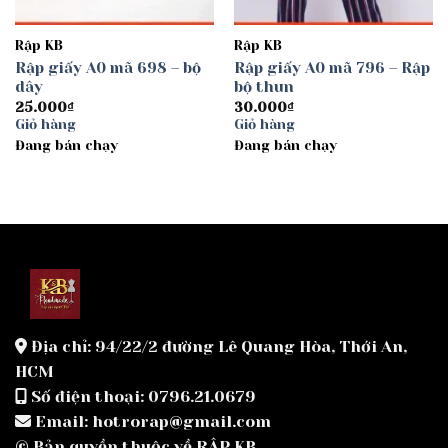
Rập KB
Rập KB
Rập giấy A0 mã 698 – bộ
Rập giấy A0 mã 796 – Rập
dây
bộ thun
25.000
₫
30.000
₫
Giỏ hàng
Giỏ hàng
Đang bán chạy
Đang bán chạy
Địa chỉ: 94/22/2 đường Lê Quang Hòa, Thới An,
HCM
Số điện thoại: 0796.21.0679
Email: hotrorap@gmail.com
© Bản quyền thuộc về RẬP KB