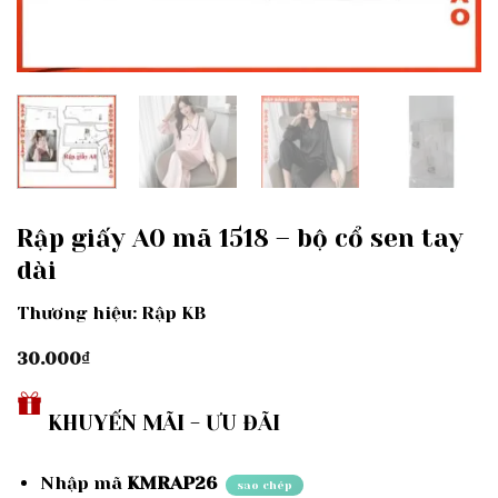
Rập giấy A0 mã 1518 – bộ cổ sen tay
dài
Thương hiệu: Rập KB
30.000
₫
KHUYẾN MÃI - ƯU ĐÃI
Nhập mã
KMRAP26
sao chép