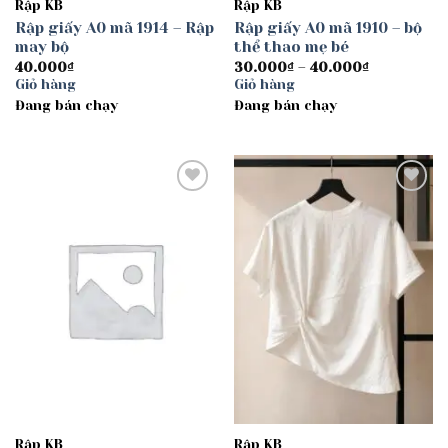
Rập KB
Rập KB
Rập giấy A0 mã 1914 – Rập
Rập giấy A0 mã 1910 – bộ
may bộ
thể thao mẹ bé
Khoảng
40.000
₫
30.000
₫
–
40.000
₫
giá:
Giỏ hàng
Giỏ hàng
từ
Đang bán chạy
Đang bán chạy
30.000₫
đến
40.000₫
Add to
Add to
wishlist
wishlist
Rập KB
Rập KB