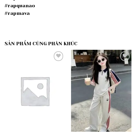
#rapquanao
#rapmava
SẢN PHẨM CÙNG PHÂN KHÚC
Add to
Add to
wishlist
wishlist