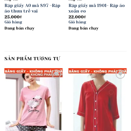
Rập giấy A0 mã 897 -Rập
Rập giấy mã 1901- Rập áo
áo thun trễ vai
xoắn eo
25.000
₫
22.000
₫
Giỏ hàng
Giỏ hàng
Đang bán chạy
Đang bán chạy
SẢN PHẨM TƯƠNG TỰ
Add to
Add to
wishlist
wishlist