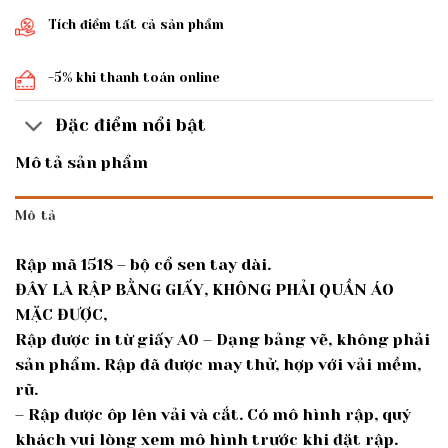
Tích điểm tất cả sản phẩm
-5% khi thanh toán online
Đặc điểm nổi bật
Mô tả sản phẩm
Mô tả
Rập mã 1518 – bộ cổ sen tay dài.
ĐÂY LÀ RẬP BẰNG GIẤY, KHÔNG PHẢI QUẦN ÁO
MẶC ĐƯỢC,
Rập được in từ giấy A0 – Dạng bảng vẽ, không phải
sản phẩm. Rập đã được may thử, hợp với vải mềm,
rũ.
– Rập được ôp lên vải và cắt. Có mô hình rập, quý
khách vui lòng xem mô hình trước khi đặt rập.