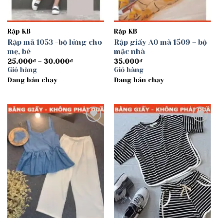
Rập KB
Rập KB
Rập mã 1053 -bộ lửng cho
Rập giấy A0 mã 1509 – bộ
mẹ, bé
mặc nhà
Khoảng
25.000
₫
–
30.000
₫
35.000
₫
giá:
Giỏ hàng
Giỏ hàng
từ
Đang bán chạy
25.000₫
Đang bán chạy
đến
30.000₫
Add to
Add to
wishlist
wishlist