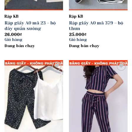
Rập KB
Rập KB
Rập giấy A0 mã 23 – bộ
Rập giấy A0 mã 379 – bộ
dây quần suông
thun
26.000
₫
25.000
₫
Giỏ hàng
Giỏ hàng
Đang bán chạy
Đang bán chạy
Add to
Add to
wishlist
wishlist