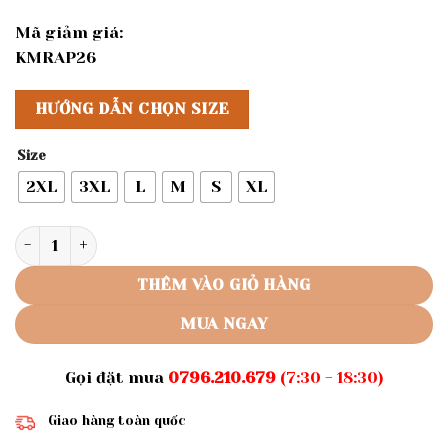
Mã giảm giá:
KMRAP26
HƯỚNG DẪN CHỌN SIZE
Size
2XL
3XL
L
M
S
XL
Rập giấy A0 mã 1518 - bộ cổ sen tay dài số lượng
THÊM VÀO GIỎ HÀNG
MUA NGAY
Gọi đặt mua
0796.210.679
(7:30 - 18:30)
Giao hàng toàn quốc