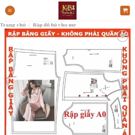
Bỏ
qua
nội
Trang chủ
/
Rập đồ bộ cho mẹ
dung
Add to
wishlist