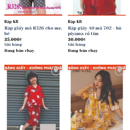
Rập KB
Rập KB
Rập giấy mã R326 cho mẹ,
Rập giấy A0 mã 702 – bộ
bé
piyama cổ tim
25.000
₫
30.000
₫
Giỏ hàng
Giỏ hàng
Đang bán chạy
Đang bán chạy
Add to
Add to
wishlist
wishlist