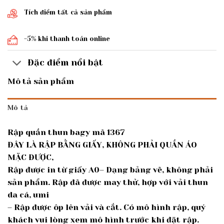
Tích điểm tất cả sản phẩm
-5% khi thanh toán online
Đặc điểm nổi bật
Mô tả sản phẩm
Mô tả
Rập quần thun bagy mã 1367
ĐÂY LÀ RẬP BẰNG GIẤY, KHÔNG PHẢI QUẦN ÁO
MẶC ĐƯỢC,
Rập được in từ giấy A0– Dạng bảng vẽ, không phải
sản phẩm. Rập đã được may thử, hợp với vải thun
da cá, umi
– Rập được ôp lên vải và cắt. Có mô hình rập, quý
khách vui lòng xem mô hình trước khi đặt rập.