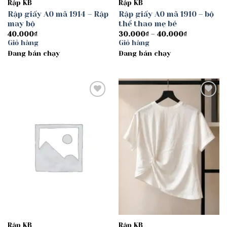
Rập KB
Rập KB
Rập giấy A0 mã 1914 – Rập
Rập giấy A0 mã 1910 – bộ
may bộ
thể thao mẹ bé
Khoảng
40.000
₫
30.000
₫
–
40.000
₫
giá:
Giỏ hàng
Giỏ hàng
từ
Đang bán chạy
Đang bán chạy
30.000₫
đến
40.000₫
Add to
Add to
wishlist
wishlist
Rập KB
Rập KB