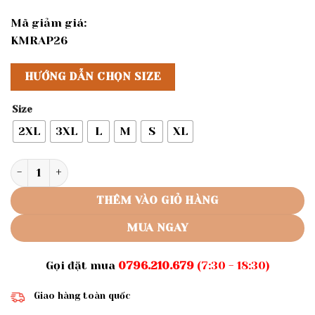
Mã giảm giá:
KMRAP26
HƯỚNG DẪN CHỌN SIZE
Size
2XL
3XL
L
M
S
XL
Rập giấy A0 mã 1367 - Rập quần thun bagy số lượng
THÊM VÀO GIỎ HÀNG
MUA NGAY
Gọi đặt mua
0796.210.679
(7:30 - 18:30)
Giao hàng toàn quốc