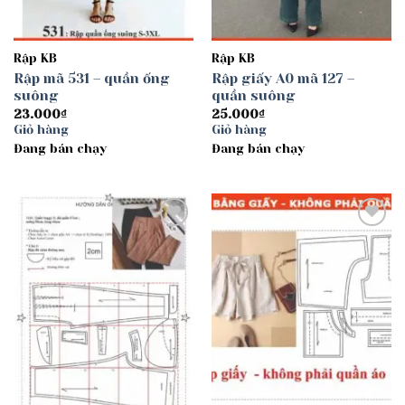
Rập KB
Rập KB
Rập mã 531 – quần ống
Rập giấy A0 mã 127 –
suông
quần suông
23.000
₫
25.000
₫
Giỏ hàng
Giỏ hàng
Đang bán chạy
Đang bán chạy
Add to
Add to
wishlist
wishlist