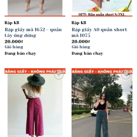
Rập KB
Rập KB
Rập giấy mã 1652 – quần
Rập giấy A0 quần short
tây ống đứng
mã 1075
20.000
₫
20.000
₫
Giỏ hàng
Giỏ hàng
Đang bán chạy
Đang bán chạy
Add to
Add to
wishlist
wishlist