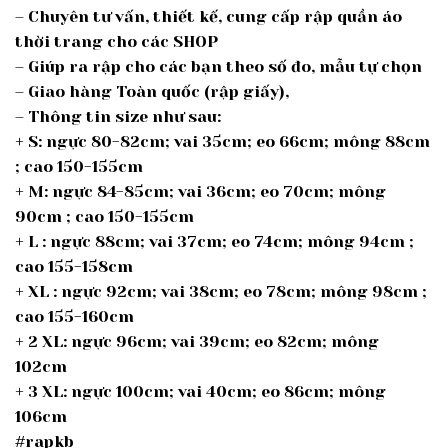
– Chuyên tư vấn, thiết kế, cung cấp rập quần áo
thời trang cho các SHOP
– Giúp ra rập cho các bạn theo số đo, mẫu tự chọn
– Giao hàng Toàn quốc (rập giấy),
– Thông tin size như sau:
+ S: ngực 80-82cm; vai 35cm; eo 66cm; mông 88cm
; cao 150-155cm
+ M: ngực 84-85cm; vai 36cm; eo 70cm; mông
90cm ; cao 150-155cm
+ L : ngực 88cm; vai 37cm; eo 74cm; mông 94cm ;
cao 155-158cm
+ XL : ngực 92cm; vai 38cm; eo 78cm; mông 98cm ;
cao 155-160cm
+ 2 XL: ngực 96cm; vai 39cm; eo 82cm; mông
102cm
+ 3 XL: ngực 100cm; vai 40cm; eo 86cm; mông
106cm
#rapkb