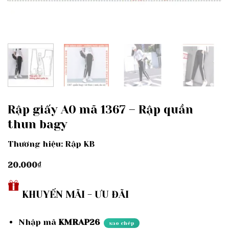
Rập giấy A0 mã 1367 – Rập quần
thun bagy
Thương hiệu: Rập KB
20.000
₫
KHUYẾN MÃI - ƯU ĐÃI
Nhập mã
KMRAP26
sao chép