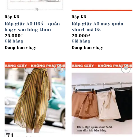
Rập KB
Rập KB
Rập giấy A0 1165 – quần
Rập giấy A0 may quần
bagy sau lưng thun
short mã 95
25.000
₫
20.000
₫
Giỏ hàng
Giỏ hàng
Đang bán chạy
Đang bán chạy
Add to
Add to
wishlist
wishlist