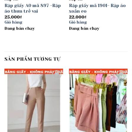
Rập giấy A0 mã 897 -Rập
Rập giấy mã 1901- Rập áo
áo thun trễ vai
xoắn eo
25.000
₫
22.000
₫
Giỏ hàng
Giỏ hàng
Đang bán chạy
Đang bán chạy
SẢN PHẨM TƯƠNG TỰ
Add to
Add to
wishlist
wishlist