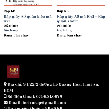
Rập KB
Rập KB
Rập giấy A0 quần kiểu mã
Rập giấy A0 mã 1021 – Rập
471
quần short
25.000
₫
20.000
₫
Giỏ hàng
Giỏ hàng
Đang bán chạy
Đang bán chạy
Địa chỉ: 94/22/2 đường Lê Quang Hòa, Thới An,
HCM
Số điện thoại: 0796.21.0679
Email: hotrorap@gmail.com
© Bản quyền thuộc về RẬP KB