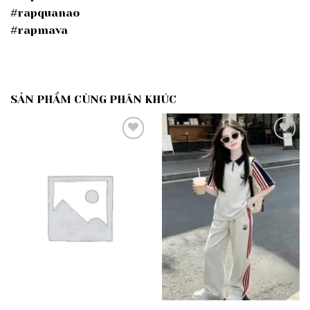
#rapquanao
#rapmava
SẢN PHẨM CÙNG PHÂN KHÚC
Add to
Add to
wishlist
wishlist