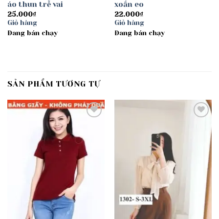
áo thun trễ vai
xoắn eo
25.000
₫
22.000
₫
Giỏ hàng
Giỏ hàng
Đang bán chạy
Đang bán chạy
SẢN PHẨM TƯƠNG TỰ
Add to
Add to
wishlist
wishlist