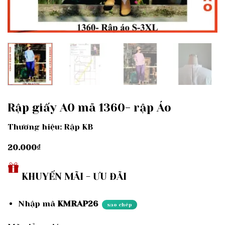
Rập giấy A0 mã 1360- rập Áo
Thương hiệu: Rập KB
20.000
₫
KHUYẾN MÃI - ƯU ĐÃI
Nhập mã
KMRAP26
sao chép