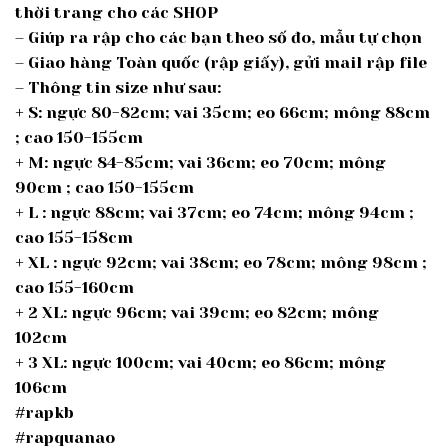
thời trang cho các SHOP
– Giúp ra rập cho các bạn theo số đo, mẫu tự chọn
– Giao hàng Toàn quốc (rập giấy), gửi mail rập file
– Thông tin size như sau:
+ S: ngực 80-82cm; vai 35cm; eo 66cm; mông 88cm
; cao 150-155cm
+ M: ngực 84-85cm; vai 36cm; eo 70cm; mông
90cm ; cao 150-155cm
+ L : ngực 88cm; vai 37cm; eo 74cm; mông 94cm ;
cao 155-158cm
+ XL : ngực 92cm; vai 38cm; eo 78cm; mông 98cm ;
cao 155-160cm
+ 2 XL: ngực 96cm; vai 39cm; eo 82cm; mông
102cm
+ 3 XL: ngực 100cm; vai 40cm; eo 86cm; mông
106cm
#rapkb
#rapquanao