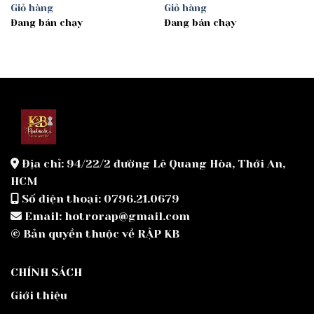
Giỏ hàng
Giỏ hàng
Đang bán chạy
Đang bán chạy
Địa chỉ: 94/22/2 đường Lê Quang Hòa, Thới An,
HCM
Số điện thoại: 0796.21.0679
Email: hotrorap@gmail.com
© Bản quyền thuộc về RẬP KB
CHÍNH SÁCH
Giới thiệu