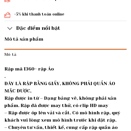
-5% khi thanh toán online
Đặc điểm nổi bật
Mô tả sản phẩm
Mô tả
Rập mã 1360- rập Áo
.
ĐÂY LÀ RẬP BẰNG GIẤY, KHÔNG PHẢI QUẦN ÁO
MẶC ĐƯỢC,
Rập được in từ – Dạng bảng vẽ, không phải sản
phẩm. Rập đã được may thử, có clip HD may
– Rập được ôp lên vải và cắt. Có mô hình rập, quý
khách vui lòng xem mô hình trước khi đặt rập.
– Chuyên tư vấn, thiết kế, cung cấp rập quần áo