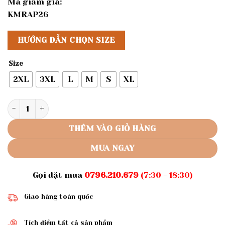
Mã giảm giá:
KMRAP26
HƯỚNG DẪN CHỌN SIZE
Size
2XL
3XL
L
M
S
XL
Rập giấy A0 mã 1360- rập Áo số lượng
THÊM VÀO GIỎ HÀNG
MUA NGAY
Gọi đặt mua
0796.210.679
(7:30 - 18:30)
Giao hàng toàn quốc
Tích điểm tất cả sản phẩm