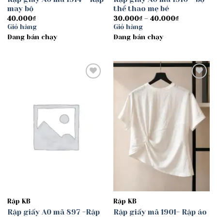
may bộ
thể thao mẹ bé
Khoảng
40.000
₫
30.000
₫
–
40.000
₫
giá:
Giỏ hàng
Giỏ hàng
từ
Đang bán chạy
Đang bán chạy
30.000₫
đến
40.000₫
Add to
Add to
wishlist
wishlist
Rập KB
Rập KB
Rập giấy A0 mã 897 -Rập
Rập giấy mã 1901- Rập áo