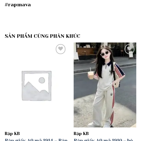
#rapmava
SẢN PHẨM CÙNG PHÂN KHÚC
Add to
Add to
wishlist
wishlist
Rập KB
Rập KB
Rập giấy A0 mã 1914 – Rập
Rập giấy A0 mã 1910 – bộ