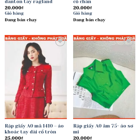
danton tay ragland
cổ chân
20.000
₫
20.000
₫
Giỏ hàng
Giỏ hàng
Đang bán chạy
Đang bán chạy
Add to
Add to
wishlist
wishlist
Rập giấy A0 mã 1410 – áo
Rập giấy A0 ãm 75- áo sơ
khoác tay dài cổ tròn
mi
25.000
₫
20.000
₫