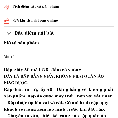
Tích điểm tất cả sản phẩm
-5% khi thanh toán online
Đặc điểm nổi bật
Mô tả sản phẩm
Mô tả
Rập giấy A0 mã 1276 -đầm cổ vuông
ĐÂY LÀ RẬP BẰNG GIẤY, KHÔNG PHẢI QUẦN ÁO
MẶC ĐƯỢC,
Rập được in từ giấy A0 – Dạng bảng vẽ, không phải
sản phẩm. Rập đã được may thử – hợp với vải linen
– Rập được ôp lên vải và cắt. Có mô hình rập, quý
khách vui lòng xem mô hình trước khi đặt rập.
– Chuyên tư vấn, thiết kế, cung cấp rập quần áo