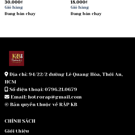
30.000
₫
18.000
₫
Giỏ hàng
Giỏ hàng
Đang bán chạy
Đang bán chạy
Địa chỉ: 94/22/2 đường Lê Quang Hòa, Thới An,
HCM
Số điện thoại: 0796.21.0679
Email: hotrorap@gmail.com
© Bản quyền thuộc về RẬP KB
CHÍNH SÁCH
Giới thiệu