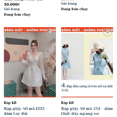
Giỏ hàng
30.000
₫
Giỏ hàng
Đang bán chạy
Đang bán chạy
Add to
Add to
wishlist
wishlist
Rập KB
Rập KB
Rập giấy A0 mã 1222 –
Rập giấy A0 mã 534 – đầm
đầm tay dài
thắt dây ngang eo