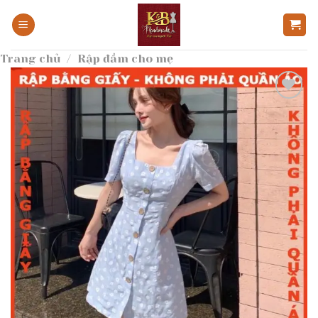
Bỏ
qua
nội
Trang chủ
/
Rập đầm cho mẹ
dung
Add to
wishlist