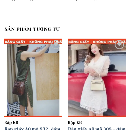
SẢN PHẨM TƯƠNG TỰ
Add to
Add to
wishlist
wishlist
Rập KB
Rập KB
Rập giấy A0 mã 832 -đầm
Rập giấy A0 mã 308 – đầm