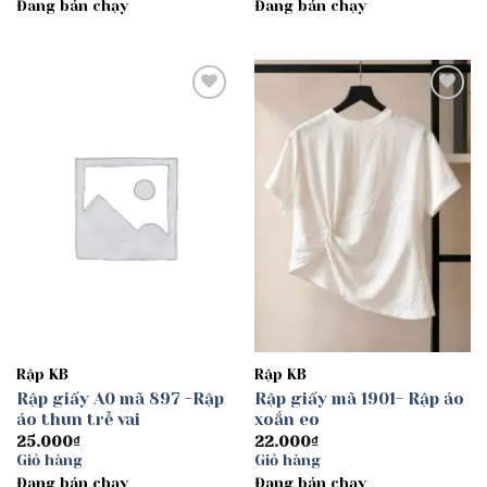
Đang bán chạy
Đang bán chạy
30.000₫
đến
40.000₫
Add to
Add to
wishlist
wishlist
Rập KB
Rập KB
Rập giấy A0 mã 897 -Rập
Rập giấy mã 1901- Rập áo
áo thun trễ vai
xoắn eo
25.000
₫
22.000
₫
Giỏ hàng
Giỏ hàng
Đang bán chạy
Đang bán chạy