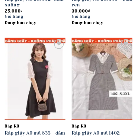
suông
ren
25.000
₫
30.000
₫
Giỏ hàng
Giỏ hàng
Đang bán chạy
Đang bán chạy
Add to
Add to
wishlist
wishlist
Rập KB
Rập KB
Rập giấy A0 mã 835 – đầm
Rập giấy A0 mã 1402 –