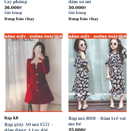
tay phồng
đầm sơ mi
26.000
₫
30.000
₫
Giỏ hàng
Giỏ hàng
Đang bán chạy
Đang bán chạy
Add to
Add to
wishlist
wishlist
Rập KB
Rập mã R101 – Đầm trễ vai
mẹ bé
Rập giấy A0 mã 1557 –
đầm dáng A tay dài
25.000
₫