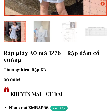
Rập giấy A0 mã 1276 – Rập đầm cổ
vuông
Thương hiệu: Rập KB
30.000
₫
KHUYẾN MÃI - ƯU ĐÃI
Nhập mã
KMRAP26
sao chép