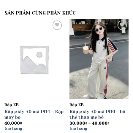
SẢN PHẨM CÙNG PHÂN KHÚC
Add to
Add to
wishlist
wishlist
Rập KB
Rập KB
Rập giấy A0 mã 1914 – Rập
Rập giấy A0 mã 1910 – bộ
may bộ
thể thao mẹ bé
Khoảng
40.000
₫
30.000
₫
–
40.000
₫
giá:
Giỏ hàng
Giỏ hàng
từ