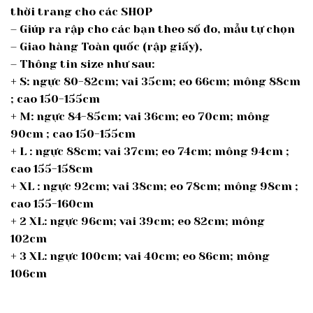
thời trang cho các SHOP
– Giúp ra rập cho các bạn theo số đo, mẫu tự chọn
– Giao hàng Toàn quốc (rập giấy),
– Thông tin size như sau:
+ S: ngực 80-82cm; vai 35cm; eo 66cm; mông 88cm
; cao 150-155cm
+ M: ngực 84-85cm; vai 36cm; eo 70cm; mông
90cm ; cao 150-155cm
+ L : ngực 88cm; vai 37cm; eo 74cm; mông 94cm ;
cao 155-158cm
+ XL : ngực 92cm; vai 38cm; eo 78cm; mông 98cm ;
cao 155-160cm
+ 2 XL: ngực 96cm; vai 39cm; eo 82cm; mông
102cm
+ 3 XL: ngực 100cm; vai 40cm; eo 86cm; mông
106cm