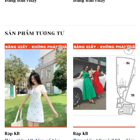
Đang bán chạy
Đang bán chạy
SẢN PHẨM TƯƠNG TỰ
Add to
Add to
wishlist
wishlist
Rập KB
Rập KB