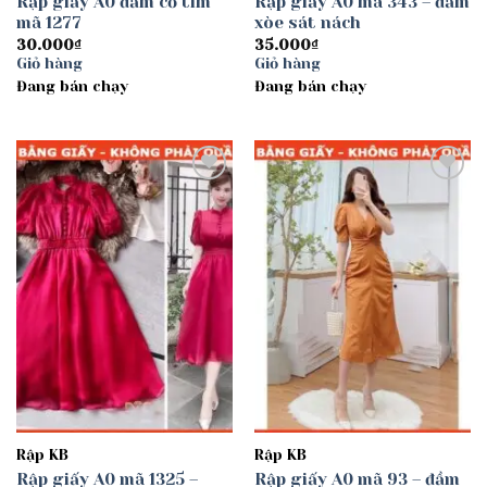
Rập giấy A0 đầm cổ tim
Rập giấy A0 mã 343 – đầm
mã 1277
xòe sát nách
30.000
₫
35.000
₫
Giỏ hàng
Giỏ hàng
Đang bán chạy
Đang bán chạy
Add to
Add to
wishlist
wishlist
Rập KB
Rập KB
Rập giấy A0 mã 1325 –
Rập giấy A0 mã 93 – đầm