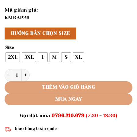
Mã giảm giá:
KMRAP26
HƯỚNG DẪN CHỌN SIZE
Size
2XL
3XL
L
M
S
XL
Rập giấy A0 mã 1274 - đầm suông tay phồng số lượng
THÊM VÀO GIỎ HÀNG
MUA NGAY
Gọi đặt mua
0796.210.679
(7:30 - 18:30)
Giao hàng toàn quốc