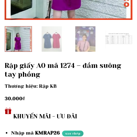
Rập giấy A0 mã 1274 – đầm suông
tay phồng
Thương hiệu: Rập KB
30.000
₫
KHUYẾN MÃI - ƯU ĐÃI
Nhập mã
KMRAP26
sao chép