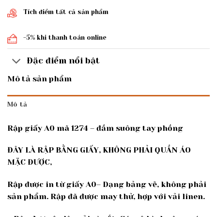
Tích điểm tất cả sản phẩm
-5% khi thanh toán online
Đặc điểm nổi bật
Mô tả sản phẩm
Mô tả
Rập giấy A0 mã 1274 – đầm suông tay phồng
ĐÂY LÀ RẬP BẰNG GIẤY, KHÔNG PHẢI QUẦN ÁO
MẶC ĐƯỢC,
Rập được in từ giấy A0– Dạng bảng vẽ, không phải
sản phẩm. Rập đã được may thử, hợp với vải linen.