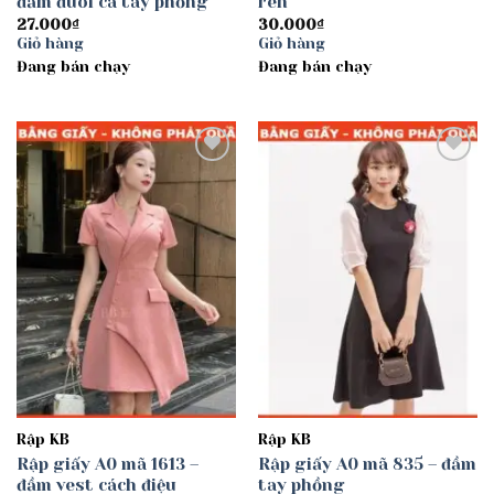
đầm đuôi cá tay phồng
ren
27.000
₫
30.000
₫
Giỏ hàng
Giỏ hàng
Đang bán chạy
Đang bán chạy
Add to
Add to
wishlist
wishlist
Rập KB
Rập KB
Rập giấy A0 mã 1613 –
Rập giấy A0 mã 835 – đầm
đầm vest cách điệu
tay phồng