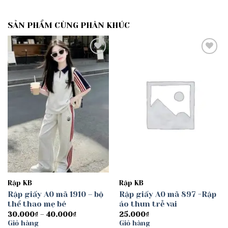
SẢN PHẨM CÙNG PHÂN KHÚC
Add to
Add to
wishlist
wishlist
Rập KB
Rập KB
Rập giấy A0 mã 1910 – bộ
Rập giấy A0 mã 897 -Rập
thể thao mẹ bé
áo thun trễ vai
Khoảng
30.000
₫
–
40.000
₫
25.000
₫
giá:
Giỏ hàng
Giỏ hàng
từ