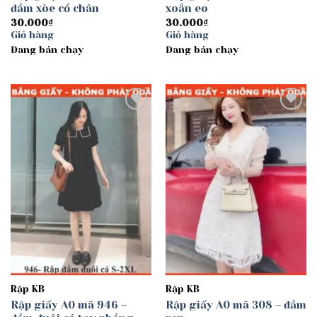
đầm xòe cổ chân
xoắn eo
30.000
₫
30.000
₫
Giỏ hàng
Giỏ hàng
Đang bán chạy
Đang bán chạy
Add to
Add to
wishlist
wishlist
Rập KB
Rập KB
Rập giấy A0 mã 946 –
Rập giấy A0 mã 308 – đầm