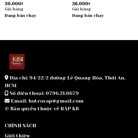
30.000
₫
26.000
₫
Giỏ hàng
Giỏ hàng
Đang bán chạy
Đang bán chạy
Địa chỉ: 94/22/2 đường Lê Quang Hòa, Thới An,
HCM
Số điện thoại: 0796.21.0679
Email: hotrorap@gmail.com
© Bản quyền thuộc về RẬP KB
CHÍNH SÁCH
Giới thiệu