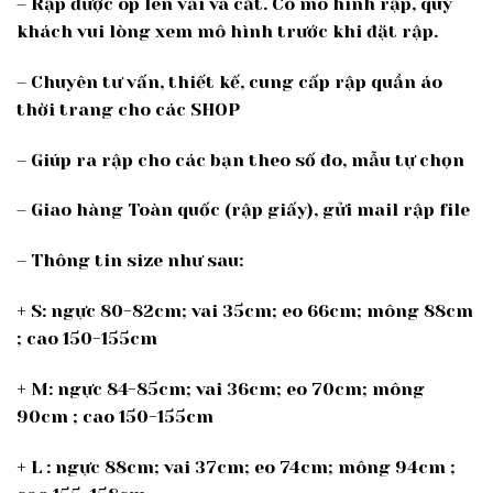
– Rập được ôp lên vải và cắt. Có mô hình rập, quý
khách vui lòng xem mô hình trước khi đặt rập.
– Chuyên tư vấn, thiết kế, cung cấp rập quần áo
thời trang cho các SHOP
– Giúp ra rập cho các bạn theo số đo, mẫu tự chọn
– Giao hàng Toàn quốc (rập giấy), gửi mail rập file
– Thông tin size như sau:
+ S: ngực 80-82cm; vai 35cm; eo 66cm; mông 88cm
; cao 150-155cm
+ M: ngực 84-85cm; vai 36cm; eo 70cm; mông
90cm ; cao 150-155cm
+ L : ngực 88cm; vai 37cm; eo 74cm; mông 94cm ;