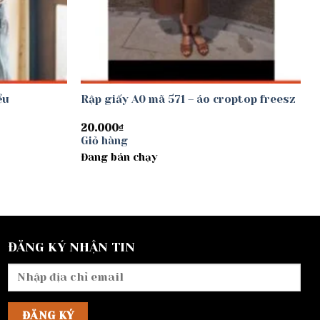
ểu
Rập giấy A0 mã 571 – áo croptop freesz
20.000
₫
Giỏ hàng
Đang bán chạy
ĐĂNG KÝ NHẬN TIN