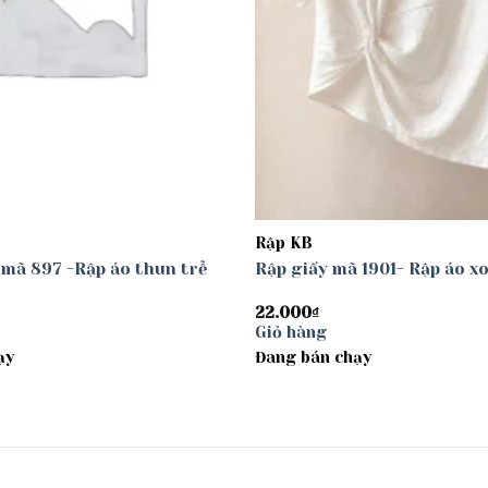
Rập KB
 mã 897 -Rập áo thun trễ
Rập giấy mã 1901- Rập áo x
22.000
₫
Giỏ hàng
ạy
Đang bán chạy