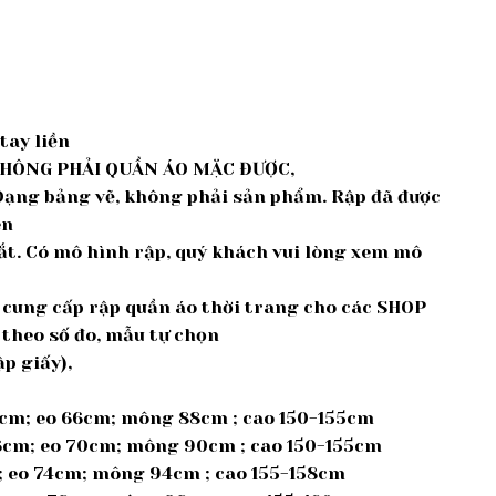
tay liền
KHÔNG PHẢI QUẦN ÁO MẶC ĐƯỢC,
 Dạng bảng vẽ, không phải sản phẩm. Rập đã được
en
cắt. Có mô hình rập, quý khách vui lòng xem mô
ế, cung cấp rập quần áo thời trang cho các SHOP
 theo số đo, mẫu tự chọn
p giấy),
5cm; eo 66cm; mông 88cm ; cao 150-155cm
36cm; eo 70cm; mông 90cm ; cao 150-155cm
m; eo 74cm; mông 94cm ; cao 155-158cm