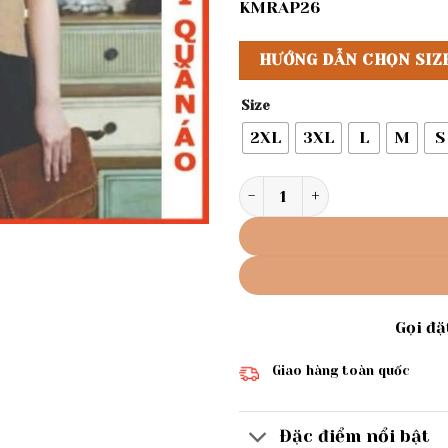
KMRAP26
HƯỚNG DẪN CHỌN SIZ
Size
2XL
3XL
L
M
S
Rập giấy A0 mã 1246 - áo tay
Gọi đ
Giao hàng toàn quốc
Đặc điểm nổi bật