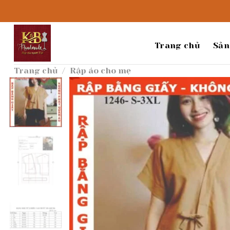
Bỏ
qua
nội
dung
Trang chủ
Sản
Trang chủ
/
Rập áo cho mẹ