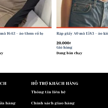
mã 1642 – áo thun cổ lọ
Rập giấy A0 mã 1583 – áo ki
20.000
₫
Giỏ hàng
ạy
Đang bán chạy
ÁCH
HỖ TRỢ KHÁCH HÀNG
Thông tin liên hệ
cửa hàng
Chính sách giao hàng