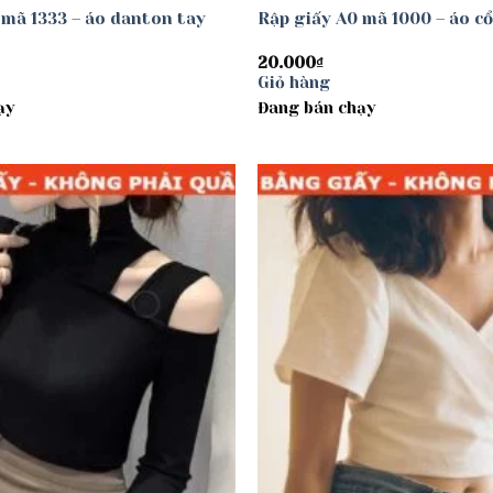
 mã 1333 – áo danton tay
Rập giấy A0 mã 1000 – áo cổ
20.000
₫
Giỏ hàng
ạy
Đang bán chạy
Add to
wishlist