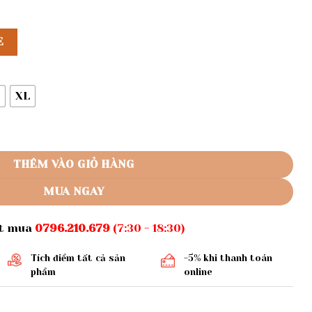
E
XL
 liền số lượng
THÊM VÀO GIỎ HÀNG
MUA NGAY
ặt mua
0796.210.679
(7:30 - 18:30)
Tích điểm tất cả sản
-5% khi thanh toán
phẩm
online