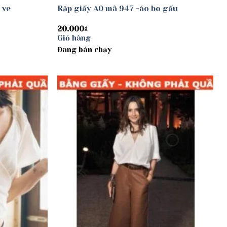
 ve
Rập giấy A0 mã 947 -áo bo gấu
20.000
₫
Giỏ hàng
Đang bán chạy
Add to
Add to
wishlist
wishlist