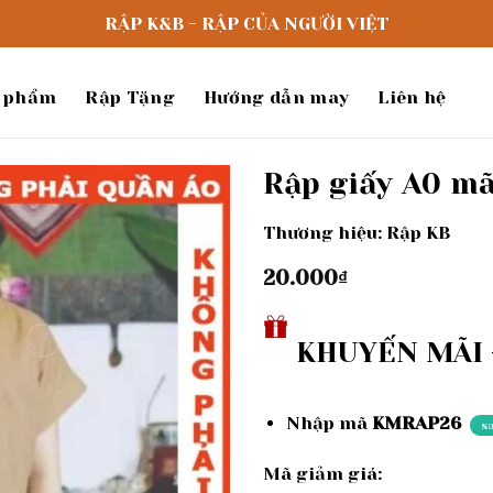
RẬP K&B - RẬP CỦA NGƯỜI VIỆT
 phẩm
Rập Tặng
Hướng dẫn may
Liên hệ
Rập giấy A0 mã 
Thương hiệu: Rập KB
Add to
wishlist
20.000
₫
KHUYẾN MÃI -
Nhập mã
KMRAP26
s
Mã giảm giá: