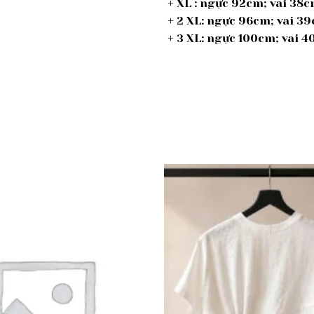
+ XL : ngực 92cm; vai 38
+ 2 XL: ngực 96cm; vai 
+ 3 XL: ngực 100cm; vai
Add to
wishlist