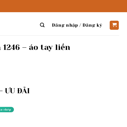
Đăng nhập / Đăng ký
1246 – áo tay liền
 ƯU ĐÃI
ao chép