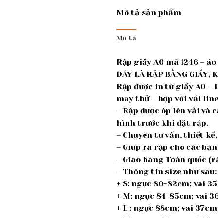
Mô tả sản phẩm
Mô tả
Rập giấy A0 mã 1246 – áo 
ĐÂY LÀ RẬP BẰNG GIẤY, 
Rập được in từ giấy A0 –
may thử – hợp với vải lin
– Rập được ôp lên vải và 
hình trước khi đặt rập.
– Chuyên tư vấn, thiết k
– Giúp ra rập cho các bạn
– Giao hàng Toàn quốc (rậ
– Thông tin size như sau:
+ S: ngực 80-82cm; vai 3
+ M: ngực 84-85cm; vai 
+ L : ngực 88cm; vai 37c