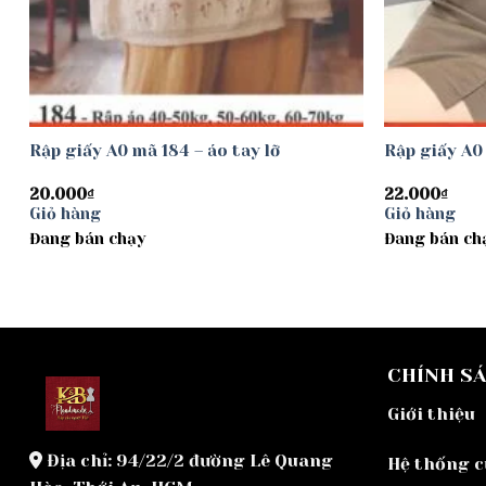
Rập giấy A0 mã 184 – áo tay lỡ
Rập giấy A0 
20.000
₫
22.000
₫
Giỏ hàng
Giỏ hàng
Đang bán chạy
Đang bán ch
CHÍNH S
Giới thiệu
Địa chỉ: 94/22/2 đường Lê Quang
Hệ thống 