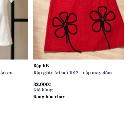
Rập KB
oắn eo
Rập giấy A0 mã 1912 – rập may đầm
32.000
₫
Giỏ hàng
Đang bán chạy