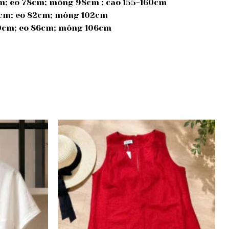
cm; eo 78cm; mông 98cm ; cao 155-160cm
39cm; eo 82cm; mông 102cm
 40cm; eo 86cm; mông 106cm
Add to
Add to
wishlist
wishlist