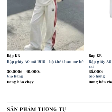
Rập KB
Rập KB
Rập giấy A0 mã 1910 – bộ thể thao mẹ bé
Rập giấy A0
vai
Khoảng
30.000
₫
–
40.000
₫
25.000
₫
giá:
Giỏ hàng
Giỏ hàng
từ
Đang bán chạy
30.000₫
Đang bán ch
đến
40.000₫
SẢN PHẨM TƯƠNG TỰ