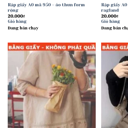
Rập giấy A0 mã 950 – áo thun form
Rập giấy A0
rộng
ragland
20.000
₫
20.000
₫
Giỏ hàng
Giỏ hàng
Đang bán chạy
Đang bán ch
Add to
wishlist