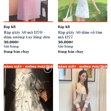
Rập KB
Rập KB
Rập giấy A0 mã 1270 –
Rập giấy A0 đầm cổ tim
đầm suông tay lồng đèn
mã 1277
30.000
₫
30.000
₫
Giỏ hàng
Giỏ hàng
Đang bán chạy
Đang bán chạy
Add to
Add to
wishlist
wishlist