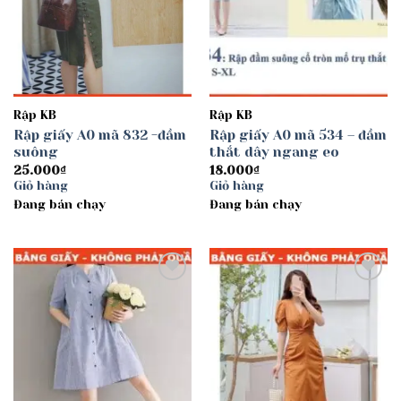
Rập KB
Rập KB
Rập giấy A0 mã 832 -đầm
Rập giấy A0 mã 534 – đầm
suông
thắt dây ngang eo
25.000
₫
18.000
₫
Giỏ hàng
Giỏ hàng
Đang bán chạy
Đang bán chạy
Add to
Add to
wishlist
wishlist