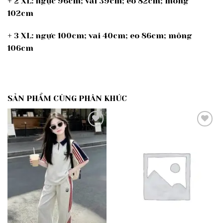
+ 2 XL: ngực 96cm; vai 39cm; eo 82cm; mông
102cm
+ 3 XL: ngực 100cm; vai 40cm; eo 86cm; mông
106cm
SẢN PHẨM CÙNG PHÂN KHÚC
Add to
Add to
wishlist
wishlist