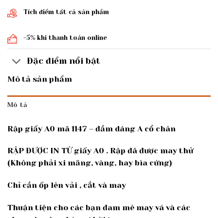
Tích điểm tất cả sản phẩm
-5% khi thanh toán online
Đặc điểm nổi bật
Mô tả sản phẩm
Mô tả
Rập giấy A0 mã 1147 – đầm dáng A cổ chân
RẬP ĐƯỢC IN TỪ giấy A0 . Rập đã được may thử
(Không phải xi măng, vàng, hay bìa cứng)
Chỉ cần ốp lên vải , cắt và may
Thuận tiện cho các bạn đam mê may vá và các