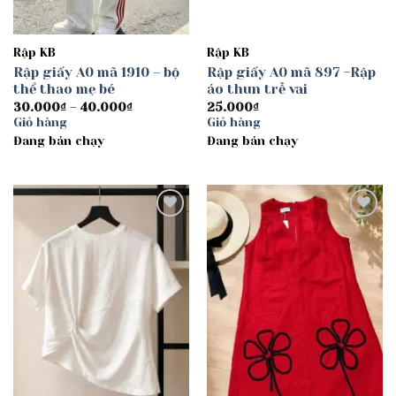
Rập KB
Rập KB
Rập giấy A0 mã 1910 – bộ
Rập giấy A0 mã 897 -Rập
thể thao mẹ bé
áo thun trễ vai
Khoảng
30.000
₫
–
40.000
₫
25.000
₫
giá:
Giỏ hàng
Giỏ hàng
từ
Đang bán chạy
30.000₫
Đang bán chạy
đến
40.000₫
Add to
Add to
wishlist
wishlist