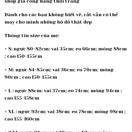
shop gia công hàng thời trang
Dành cho các bạn không biết vẽ, cắt vẫn có thể
may cho mình những bộ đồ thật đẹp
Thông tin size của mẹ:
+ S: ngực 80-82cm; vai 35cm; eo 66cm; mông 88cm
; cao 150-155cm
+ M: ngực 84-85cm; vai 36cm; eo 70cm; mông
90cm ; cao 150-155cm
+ L : ngực 88cm; vai 37cm; eo 74cm; mông 94cm ;
cao 155-158cm
+ XL : ngực 92cm; vai 38cm; eo 78cm; mông 98cm ;
cao 155-160cm