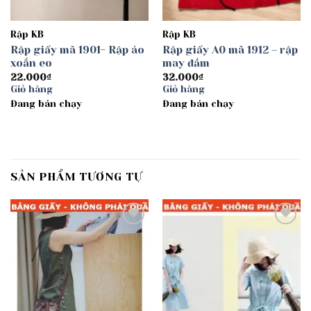
Rập KB
Rập KB
Rập giấy mã 1901- Rập áo
Rập giấy A0 mã 1912 – rập
xoắn eo
may đầm
22.000
₫
32.000
₫
Giỏ hàng
Giỏ hàng
Đang bán chạy
Đang bán chạy
SẢN PHẨM TƯƠNG TỰ
Add to
Add to
wishlist
wishlist