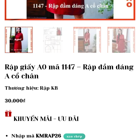
Rập giấy A0 mã 1147 – Rập đầm dáng
A cổ chân
Thương hiệu: Rập KB
30.000
₫
KHUYẾN MÃI - ƯU ĐÃI
Nhập mã
KMRAP26
sao chép