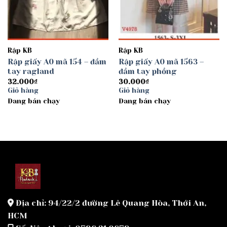
Rập KB
Rập KB
Rập giấy A0 mã 154 – đầm
Rập giấy A0 mã 1563 –
tay ragland
đầm tay phồng
32.000
₫
30.000
₫
Giỏ hàng
Giỏ hàng
Đang bán chạy
Đang bán chạy
Địa chỉ: 94/22/2 đường Lê Quang Hòa, Thới An,
HCM