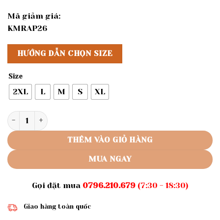
Mã giảm giá:
KMRAP26
HƯỚNG DẪN CHỌN SIZE
Size
2XL
L
M
S
XL
Rập giấy A0 mã 1147 - Rập đầm dáng A cổ chân số lượng
THÊM VÀO GIỎ HÀNG
MUA NGAY
Gọi đặt mua
0796.210.679
(7:30 - 18:30)
Giao hàng toàn quốc