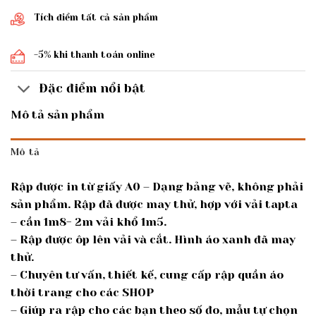
Tích điểm tất cả sản phẩm
-5% khi thanh toán online
Đặc điểm nổi bật
Mô tả sản phẩm
Mô tả
Rập được in từ giấy A0 – Dạng bảng vẽ, không phải
sản phẩm. Rập đã được may thử, hợp với vải tapta
– cần 1m8- 2m vải khổ 1m5.
– Rập được ôp lên vải và cắt. Hình áo xanh đã may
thử.
– Chuyên tư vấn, thiết kế, cung cấp rập quần áo
thời trang cho các SHOP
– Giúp ra rập cho các bạn theo số đo, mẫu tự chọn