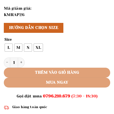
Mã giảm giá:
KMRAP26
HƯỚNG DẪN CHỌN SIZE
Size
L
M
S
XL
Rập giấy A0 mã 1080 - đầm pelum cánh tiên số lượng
THÊM VÀO GIỎ HÀNG
MUA NGAY
Gọi đặt mua
0796.210.679
(7:30 - 18:30)
Giao hàng toàn quốc