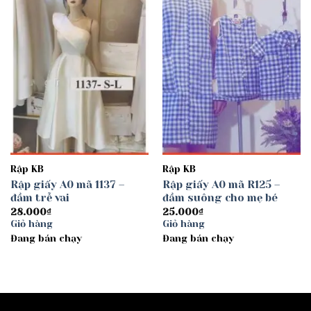
Add to
Add to
wishlist
wishlist
Rập KB
Rập KB
Rập giấy A0 mã 1137 –
Rập giấy A0 mã R125 –
đầm trễ vai
đầm suông cho mẹ bé
28.000
₫
25.000
₫
Giỏ hàng
Giỏ hàng
Đang bán chạy
Đang bán chạy