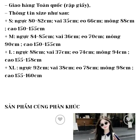
– Giao hàng Toàn quốc (rập giấy),
– Thông tin size như sau:
+ S: ngực 80-82cm; vai 35cm; eo 66cm; mông 88cm
; cao 150-155cm
+ M: ngực 84-85cm; vai 36cm; eo 70cm; mông
90cm ; cao 150-155cm
+ L : ngực 88cm; vai 37cm; eo 74cm; mông 94cm ;
cao 155-158cm
+ XL : ngực 92cm; vai 38cm; eo 78cm; mông 98cm ;
cao 155-160cm
SẢN PHẨM CÙNG PHÂN KHÚC
Add to
Add to
wishlist
wishlist