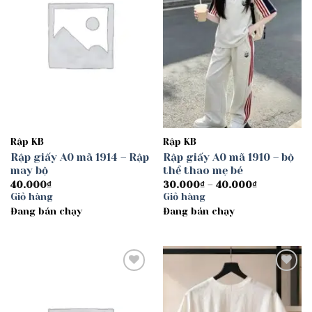
Rập KB
Rập KB
Rập giấy A0 mã 1914 – Rập
Rập giấy A0 mã 1910 – bộ
may bộ
thể thao mẹ bé
Khoảng
40.000
₫
30.000
₫
–
40.000
₫
giá:
Giỏ hàng
Giỏ hàng
từ
Đang bán chạy
Đang bán chạy
30.000₫
đến
40.000₫
Add to
Add to
wishlist
wishlist