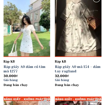
Add to
Add to
wishlist
wishlist
Rập KB
Rập KB
Rập giấy A0 đầm cổ tim
Rập giấy A0 mã 154 – đầm
mã 1277
tay ragland
30.000
₫
32.000
₫
Giỏ hàng
Giỏ hàng
Đang bán chạy
Đang bán chạy