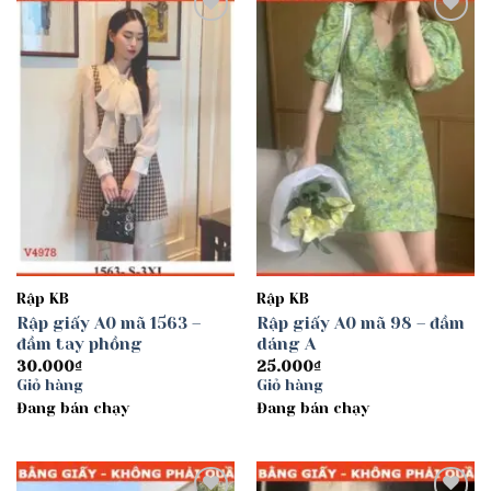
Add to
Add to
wishlist
wishlist
Rập KB
Rập KB
Rập giấy A0 mã 1563 –
Rập giấy A0 mã 98 – đầm
đầm tay phồng
dáng A
30.000
₫
25.000
₫
Giỏ hàng
Giỏ hàng
Đang bán chạy
Đang bán chạy