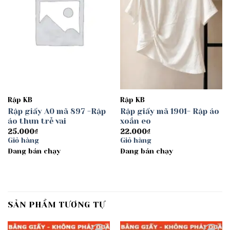
Rập KB
Rập KB
Rập giấy A0 mã 897 -Rập
Rập giấy mã 1901- Rập áo
áo thun trễ vai
xoắn eo
25.000
₫
22.000
₫
Giỏ hàng
Giỏ hàng
Đang bán chạy
Đang bán chạy
SẢN PHẨM TƯƠNG TỰ