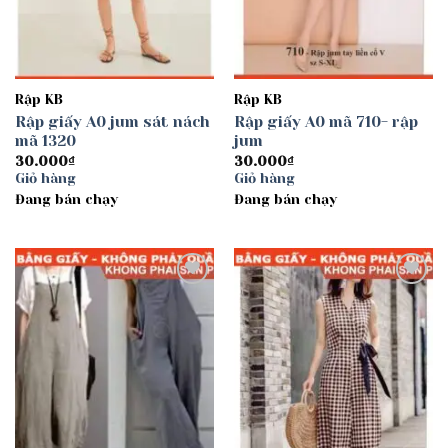
Rập KB
Rập KB
Rập giấy A0 jum sát nách
Rập giấy A0 mã 710- rập
mã 1320
jum
30.000
₫
30.000
₫
Giỏ hàng
Giỏ hàng
Đang bán chạy
Đang bán chạy
Add to
Add to
wishlist
wishlist