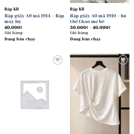
Rập KB
Rập KB
Rập giấy A0 mã 1914 – Rập
Rập giấy A0 mã 1910 – bộ
may bộ
thể thao mẹ bé
Khoảng
40.000
₫
30.000
₫
–
40.000
₫
giá:
Giỏ hàng
Giỏ hàng
từ
Đang bán chạy
Đang bán chạy
30.000₫
đến
40.000₫
Add to
Add to
wishlist
wishlist