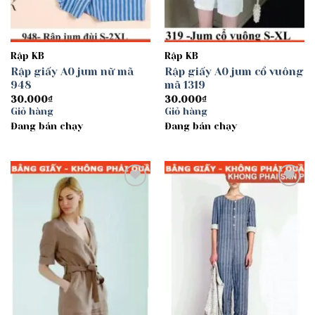
Rập KB
Rập KB
Rập giấy A0 jum nữ mã
Rập giấy A0 jum cổ vuông
948
mã 1319
30.000
₫
30.000
₫
Giỏ hàng
Giỏ hàng
Đang bán chạy
Đang bán chạy
Add to
Add to
wishlist
wishlist