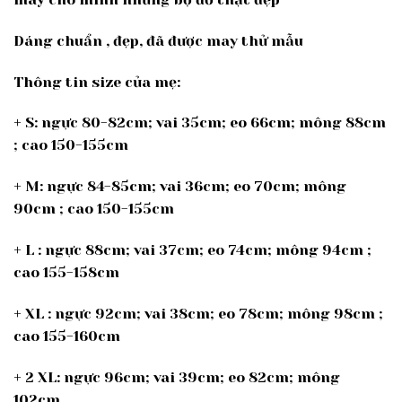
Dáng chuẩn , đẹp, đã được may thử mẫu
Thông tin size của mẹ:
+ S: ngực 80-82cm; vai 35cm; eo 66cm; mông 88cm
; cao 150-155cm
+ M: ngực 84-85cm; vai 36cm; eo 70cm; mông
90cm ; cao 150-155cm
+ L : ngực 88cm; vai 37cm; eo 74cm; mông 94cm ;
cao 155-158cm
+ XL : ngực 92cm; vai 38cm; eo 78cm; mông 98cm ;
cao 155-160cm
+ 2 XL: ngực 96cm; vai 39cm; eo 82cm; mông
102cm