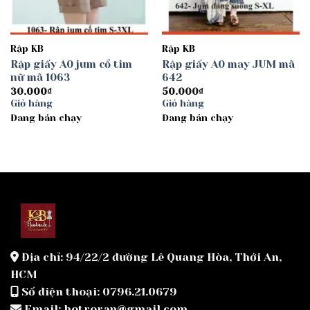
Rập KB
Rập KB
Rập giấy A0 jum cổ tim
Rập giấy A0 may JUM mã
nữ mã 1063
642
30.000
₫
50.000
₫
Giỏ hàng
Giỏ hàng
Đang bán chạy
Đang bán chạy
Địa chỉ: 94/22/2 đường Lê Quang Hòa, Thới An,
HCM
Số điện thoại: 0796.21.0679
Email: hotrorap@gmail.com