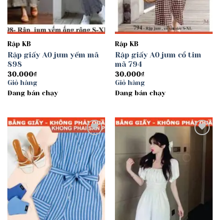
Rập KB
Rập KB
Rập giấy A0 jum yếm mã
Rập giấy A0 jum cổ tim
898
mã 794
30.000
₫
30.000
₫
Giỏ hàng
Giỏ hàng
Đang bán chạy
Đang bán chạy
Add to
Add to
wishlist
wishlist