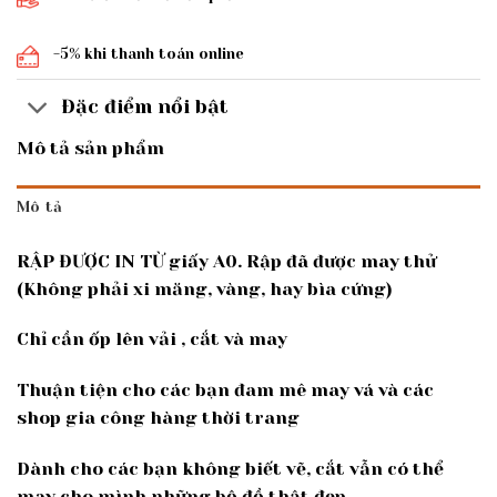
-5% khi thanh toán online
Đặc điểm nổi bật
Mô tả sản phẩm
Mô tả
RẬP ĐƯỢC IN TỪ giấy A0. Rập đã được may thử
(Không phải xi măng, vàng, hay bìa cứng)
Chỉ cần ốp lên vải , cắt và may
Thuận tiện cho các bạn đam mê may vá và các
shop gia công hàng thời trang
Dành cho các bạn không biết vẽ, cắt vẫn có thể
may cho mình những bộ đồ thật đẹp