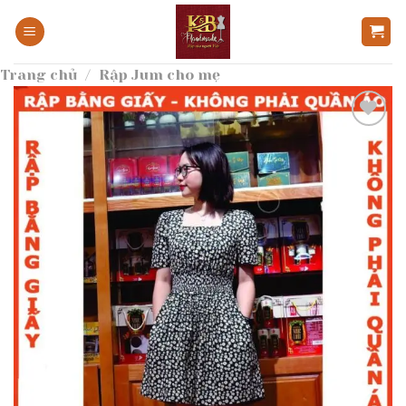
Bỏ
qua
nội
Trang chủ
/
Rập Jum cho mẹ
dung
Add to
wishlist