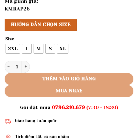
Mã giảm giá:
KMRAP26
HƯỚNG DẪN CHỌN SIZE
Size
2XL
L
M
S
XL
Rập giấy A0 jum thun eo mã 1303 số lượng
THÊM VÀO GIỎ HÀNG
MUA NGAY
Gọi đặt mua
0796.210.679
(7:30 - 18:30)
Giao hàng toàn quốc
Tích điểm tất cả sản phẩm