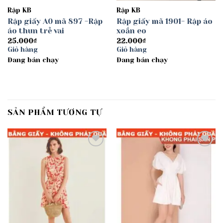
Rập KB
Rập KB
Rập giấy A0 mã 897 -Rập
Rập giấy mã 1901- Rập áo
áo thun trễ vai
xoắn eo
25.000
₫
22.000
₫
Giỏ hàng
Giỏ hàng
Đang bán chạy
Đang bán chạy
SẢN PHẨM TƯƠNG TỰ
Add to
Add to
wishlist
wishlist