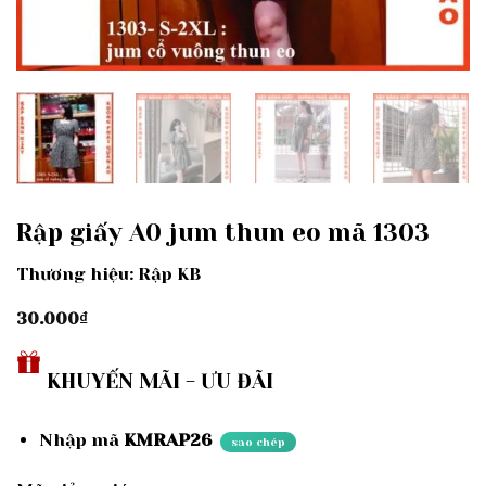
Rập giấy A0 jum thun eo mã 1303
Thương hiệu: Rập KB
30.000
₫
KHUYẾN MÃI - ƯU ĐÃI
Nhập mã
KMRAP26
sao chép