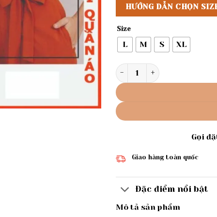
HƯỚNG DẪN CHỌN SIZ
Size
L
M
S
XL
Rập giấy A0 jum cổ bẻmã 82
Gọi đ
Giao hàng toàn quốc
Đặc điểm nổi bật
Mô tả sản phẩm