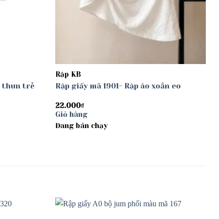
Rập KB
 thun trễ
Rập giấy mã 1901- Rập áo xoắn eo
22.000
₫
Giỏ hàng
Đang bán chạy