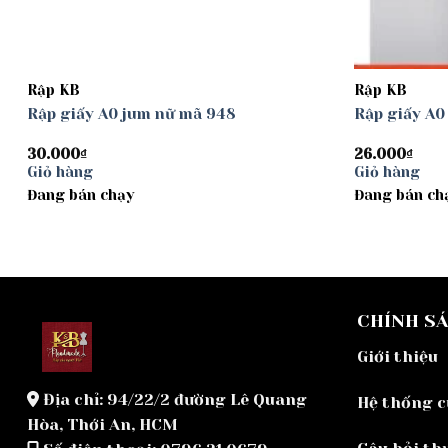
Rập KB
Rập KB
Rập giấy A0 jum nữ mã 948
Rập giấy A
30.000
₫
26.000
₫
Giỏ hàng
Giỏ hàng
Đang bán chạy
Đang bán ch
CHÍNH S
Giới thiệu
Địa chỉ: 94/22/2 đường Lê Quang
Hệ thống 
Hòa, Thới An, HCM