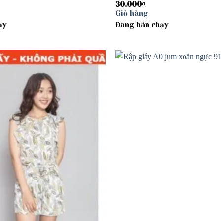
30.000
₫
Giỏ hàng
ạy
Đang bán chạy
Add to
wishlist