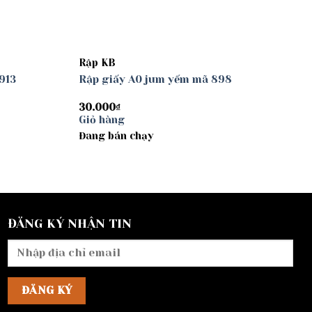
Rập KB
913
Rập giấy A0 jum yếm mã 898
30.000
₫
Giỏ hàng
Đang bán chạy
ĐĂNG KÝ NHẬN TIN