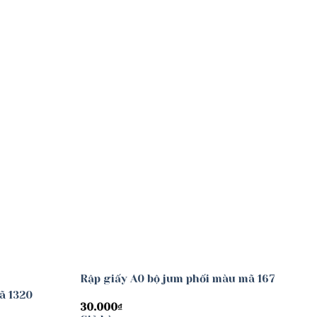
Add to
Add to
wishlist
wishlist
Rập giấy A0 bộ jum phối màu mã 167
ã 1320
30.000
₫