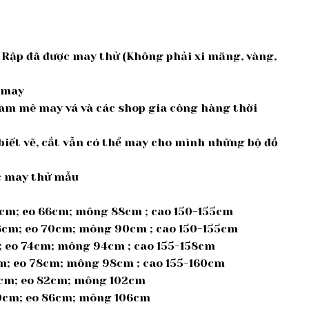
 Rập đã được may thử (Không phải xi măng, vàng,
à may
am mê may vá và các shop gia công hàng thời
iết vẽ, cắt vẫn có thể may cho mình những bộ đồ
ợc may thử mẫu
5cm; eo 66cm; mông 88cm ; cao 150-155cm
36cm; eo 70cm; mông 90cm ; cao 150-155cm
m; eo 74cm; mông 94cm ; cao 155-158cm
cm; eo 78cm; mông 98cm ; cao 155-160cm
39cm; eo 82cm; mông 102cm
 40cm; eo 86cm; mông 106cm