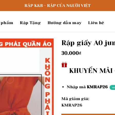
RẬP K&B - RẬP CỦA NGƯỜI VIỆT
 phẩm
Rập Tặng
Hướng dẫn may
Liên hệ
Rập giấy A0 jum
30.000
₫
Add to
wishlist
KHUYẾN MÃI -
Nhập mã
KMRAP26
s
Mã giảm giá:
KMRAP26