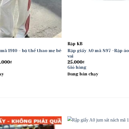
Rập KB
 mã 1910 – bộ thể thao mẹ bé
Rập giấy A0 mã 897 -Rập áo
vai
Khoảng
.000
₫
25.000
₫
giá:
Giỏ hàng
từ
ạy
30.000₫
Đang bán chạy
đến
40.000₫