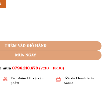
E
6 số lượng
THÊM VÀO GIỎ HÀNG
MUA NGAY
ặt mua
0796.210.679
(7:30 - 18:30)
Tích điểm tất cả sản
-5% khi thanh toán
phẩm
online