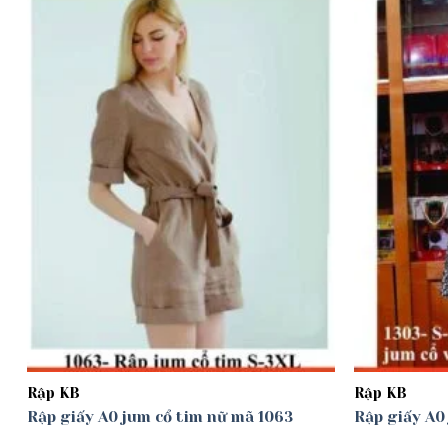
Add to
wishlist
Rập KB
Rập KB
Rập giấy A0 jum cổ tim nữ mã 1063
Rập giấy A