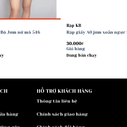
Rập KB
0 Bộ Jum nữ mã 546
Rập giấy A0 jum xoắn ngực 
30.000
₫
Giỏ hàng
ạy
Đang bán chạy
ÁCH
HỖ TRỢ KHÁCH HÀNG
Thông tin liên hệ
cửa hàng
Chính sách giao hàng