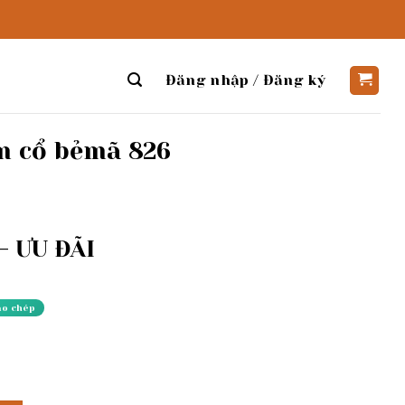
Đăng nhập / Đăng ký
 cổ bẻmã 826
 ƯU ĐÃI
ao chép