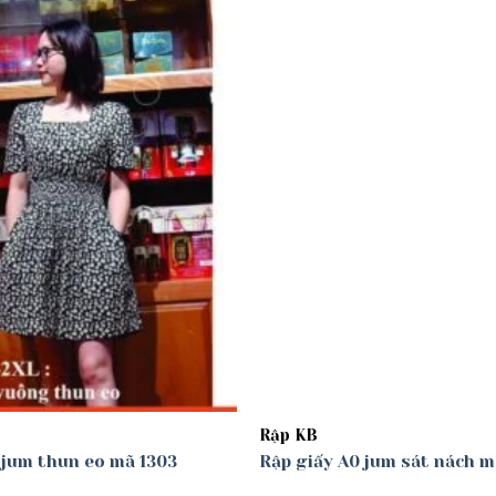
Add to
wishlist
Rập KB
0 jum thun eo mã 1303
Rập giấy A0 jum sát nách m