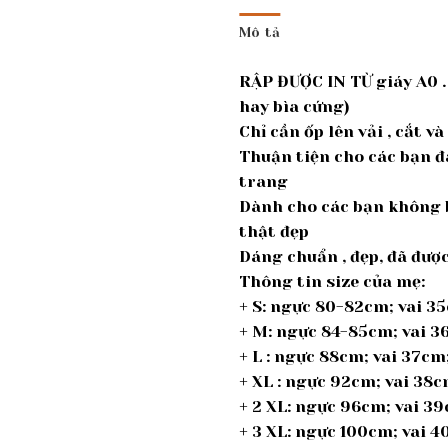
Mô tả
RẬP ĐƯỢC IN TỪ giáy A0 .
hay bìa cứng)
Chỉ cần ốp lên vải , cắt v
Thuận tiện cho các bạn đ
trang
Dành cho các bạn không b
thật đẹp
Dáng chuẩn , đẹp, đã đư
Thông tin size của mẹ:
+ S: ngực 80-82cm; vai 3
+ M: ngực 84-85cm; vai 
+ L : ngực 88cm; vai 37c
+ XL : ngực 92cm; vai 38
+ 2 XL: ngực 96cm; vai 
+ 3 XL: ngực 100cm; vai