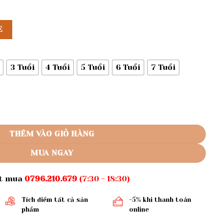
E
3 Tuổi
4 Tuổi
5 Tuổi
6 Tuổi
7 Tuổi
R456 số lượng
THÊM VÀO GIỎ HÀNG
MUA NGAY
ặt mua
0796.210.679
(7:30 - 18:30)
Tích điểm tất cả sản
-5% khi thanh toán
phẩm
online