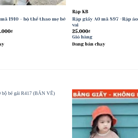
Rập KB
 mã 1910 – bộ thể thao mẹ bé
Rập giấy A0 mã 897 -Rập áo
vai
Khoảng
.000
₫
25.000
₫
giá:
Giỏ hàng
từ
ạy
30.000₫
Đang bán chạy
đến
40.000₫
Add to
wishlist