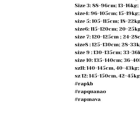
Size 3: 88-96cm; 13-16kg
size4: 96-105cm; 15-19kg
size 5: 105-115cm; 18-22
size6: 115-120cm; 20-25k
size 7: 120-125cm ; 24-2
size8 : 125-130cm; 28-33
size 9 : 130-135cm; 33-3
size 10: 135-140cm; 36-4
sz11: 140-145cm, 40-43kg
sz 12: 145-150cm, 42-45k
#rapkb
#rapquanao
#rapmava