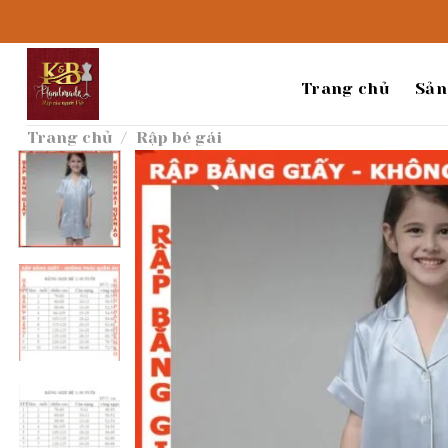
Bỏ
qua
nội
dung
Trang chủ
Sản
Trang chủ
/
Rập bé gái