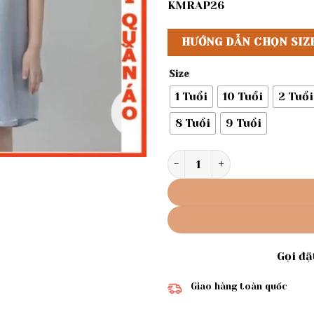
KMRAP26
HƯỚNG DẪN CHỌN SIZ
Size
1 Tuổi
10 Tuổi
2 Tuổi
8 Tuổi
9 Tuổi
Rập giấy A0 đầm piyama bé 
Gọi đ
Giao hàng toàn quốc