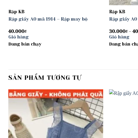
Rập KB
Rập KB
Rập giấy A0 mã 1914 – Rập may bộ
Rập giấy A0
40.000
₫
30.000
₫
–
40
Giỏ hàng
Giỏ hàng
Đang bán chạy
Đang bán ch
SẢN PHẨM TƯƠNG TỰ
Add to
wishlist