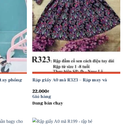
 tay phồng
Rập giấy A0 mã R323 – Rập may vá
22.000
₫
Giỏ hàng
Đang bán chạy