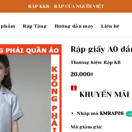
RẬP K&B - RẬP CỦA NGƯỜI VIỆT
 phẩm
Rập Tặng
Hướng dẫn may
Liên hệ
Rập giấy A0 đ
Thương hiệu: Rập KB
Add to
wishlist
20.000
₫
KHUYẾN MÃI -
Nhập mã
KMRAP26
s
Mã giảm giá: