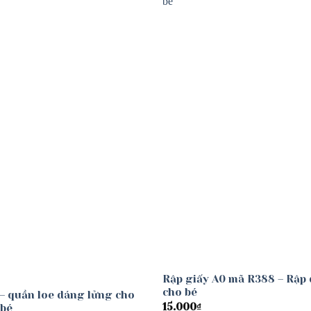
Add to
wishlist
Rập giấy A0 mã R388 – Rập
cho bé
– quần loe dáng lửng cho
15.000
₫
 bé