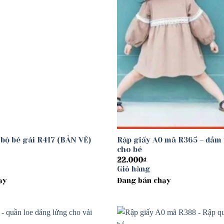
 bộ bé gái R417 (BẢN VẼ)
Rập giấy A0 mã R365 – đầm
cho bé
22.000
₫
Giỏ hàng
ạy
Đang bán chạy