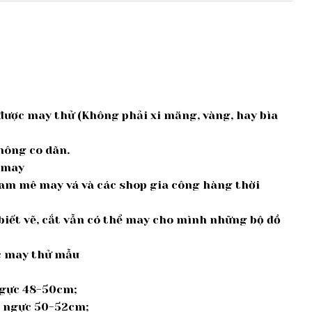
được may thử (Không phải xi măng, vàng, hay bìa
không co dãn.
à may
am mê may vá và các shop gia công hàng thời
iết vẽ, cắt vẫn có thể may cho mình những bộ đồ
ợc may thử mẫu
 ngực 48-50cm;
g; ngực 50-52cm;