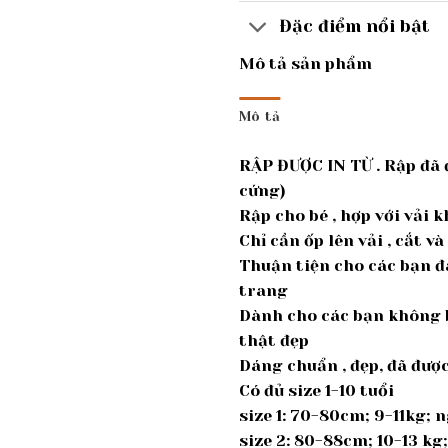
Đặc điểm nổi bật
Mô tả sản phẩm
Mô tả
RẬP ĐƯỢC IN TỪ . Rập đã 
cứng)
Rập cho bé , hợp với vải 
Chỉ cần ốp lên vải , cắt v
Thuận tiện cho các bạn đ
trang
Dành cho các bạn không b
thật đẹp
Dáng chuẩn , đẹp, đã đư
Có đủ size 1-10 tuổi
size 1: 70-80cm; 9-11kg;
size 2: 80-88cm; 10-13 k