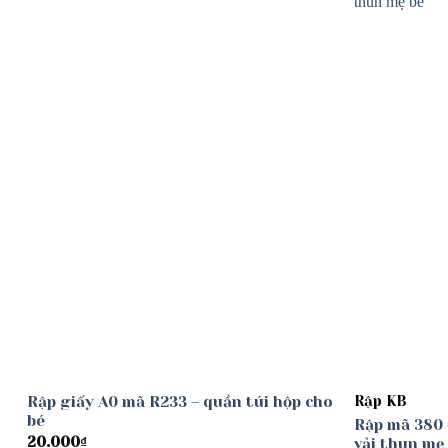
Add to
wishlist
Rập giấy A0 mã R233 – quần túi hộp cho
Rập KB
bé
Rập mã 380 
20.000
₫
vải thun mẹ