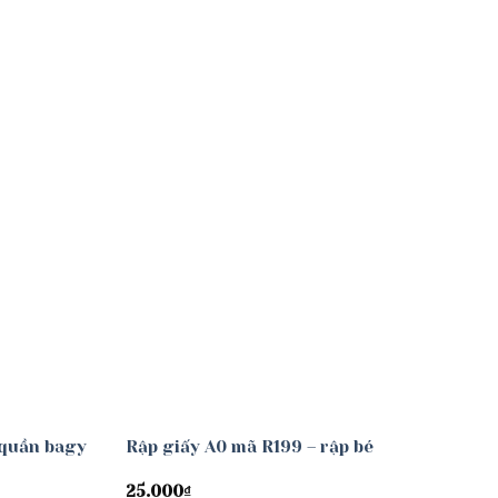
Add to
Add to
wishlist
wishlist
 quần bagy
Rập giấy A0 mã R199 – rập bé
25.000
₫