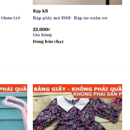
Rập KB
 thun trễ
Rập giấy mã 1901- Rập áo xoắn eo
22.000
₫
Giỏ hàng
Đang bán chạy
Add to
Add to
wishlist
wishlist