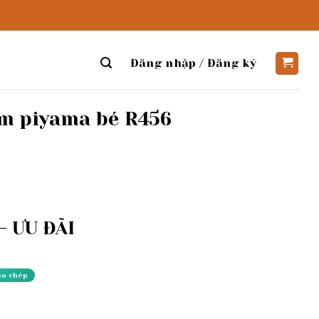
Đăng nhập / Đăng ký
ầm piyama bé R456
 ƯU ĐÃI
ao chép