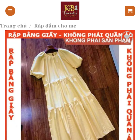
Bỏ
qua
nội
Trang chủ
/
Rập đầm cho mẹ
dung
Add to
wishlist