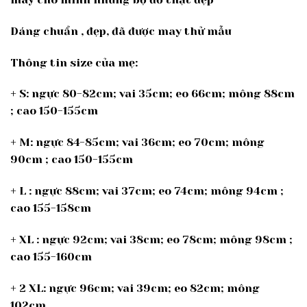
Dáng chuẩn , đẹp, đã được may thử mẫu
Thông tin size của mẹ:
+ S: ngực 80-82cm; vai 35cm; eo 66cm; mông 88cm
; cao 150-155cm
+ M: ngực 84-85cm; vai 36cm; eo 70cm; mông
90cm ; cao 150-155cm
+ L : ngực 88cm; vai 37cm; eo 74cm; mông 94cm ;
cao 155-158cm
+ XL : ngực 92cm; vai 38cm; eo 78cm; mông 98cm ;
cao 155-160cm
+ 2 XL: ngực 96cm; vai 39cm; eo 82cm; mông
102cm