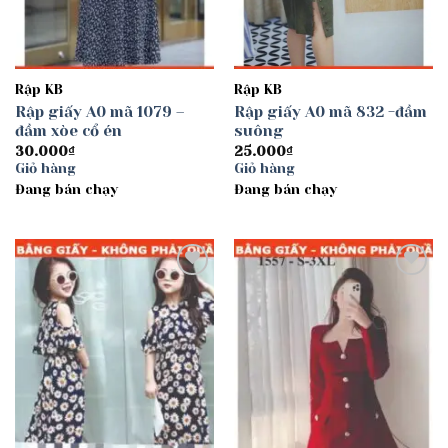
Rập KB
Rập KB
Rập giấy A0 mã 1079 –
Rập giấy A0 mã 832 -đầm
đầm xòe cổ én
suông
30.000
₫
25.000
₫
Giỏ hàng
Giỏ hàng
Đang bán chạy
Đang bán chạy
Add to
Add to
wishlist
wishlist