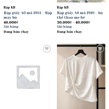
Rập KB
Rập KB
Rập giấy A0 mã 1914 – Rập
Rập giấy A0 mã 1910 – bộ
may bộ
thể thao mẹ bé
Khoảng
40.000
₫
30.000
₫
–
40.000
₫
giá:
Giỏ hàng
Giỏ hàng
từ
Đang bán chạy
Đang bán chạy
30.000₫
đến
40.000₫
Add to
Add to
wishlist
wishlist