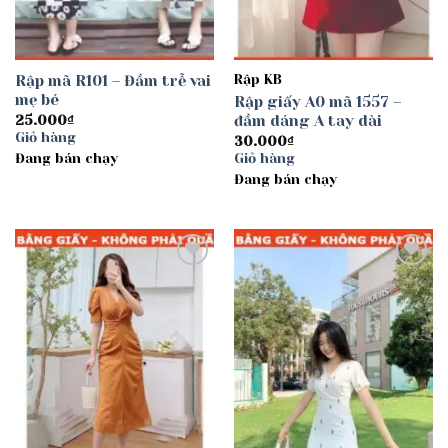
Rập mã R101 – Đầm trễ vai
Rập KB
mẹ bé
Rập giấy A0 mã 1557 –
đầm dáng A tay dài
25.000
₫
Giỏ hàng
30.000
₫
Đang bán chạy
Giỏ hàng
Đang bán chạy
Add to
Add to
wishlist
wishlist