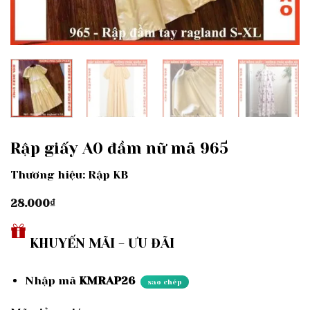
Rập giấy A0 đầm nữ mã 965
Thương hiệu: Rập KB
28.000
₫
KHUYẾN MÃI - ƯU ĐÃI
Nhập mã
KMRAP26
sao chép