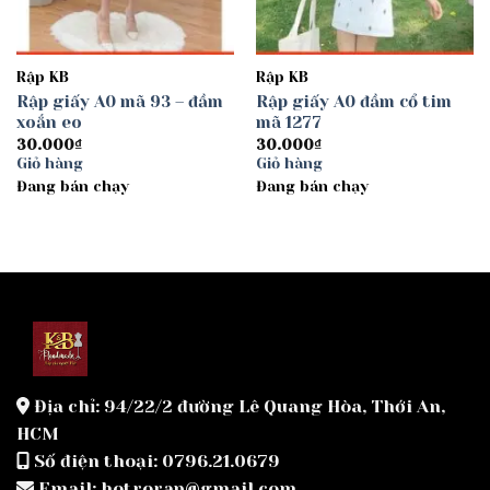
Rập KB
Rập KB
Rập giấy A0 mã 93 – đầm
Rập giấy A0 đầm cổ tim
xoắn eo
mã 1277
30.000
₫
30.000
₫
Giỏ hàng
Giỏ hàng
Đang bán chạy
Đang bán chạy
Địa chỉ: 94/22/2 đường Lê Quang Hòa, Thới An,
HCM
Số điện thoại: 0796.21.0679
Email: hotrorap@gmail.com