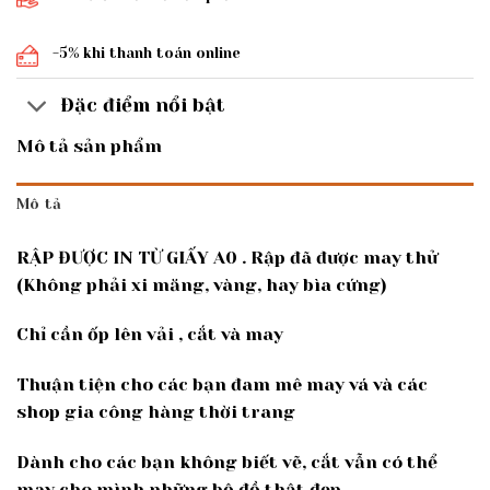
-5% khi thanh toán online
Đặc điểm nổi bật
Mô tả sản phẩm
Mô tả
RẬP ĐƯỢC IN TỪ GIẤY A0 . Rập đã được may thử
(Không phải xi măng, vàng, hay bìa cứng)
Chỉ cần ốp lên vải , cắt và may
Thuận tiện cho các bạn đam mê may vá và các
shop gia công hàng thời trang
Dành cho các bạn không biết vẽ, cắt vẫn có thể
may cho mình những bộ đồ thật đẹp