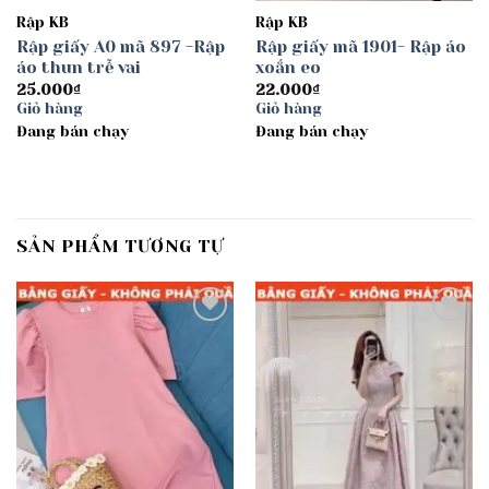
Rập KB
Rập KB
Rập giấy A0 mã 897 -Rập
Rập giấy mã 1901- Rập áo
áo thun trễ vai
xoắn eo
25.000
₫
22.000
₫
Giỏ hàng
Giỏ hàng
Đang bán chạy
Đang bán chạy
SẢN PHẨM TƯƠNG TỰ
Add to
Add to
wishlist
wishlist