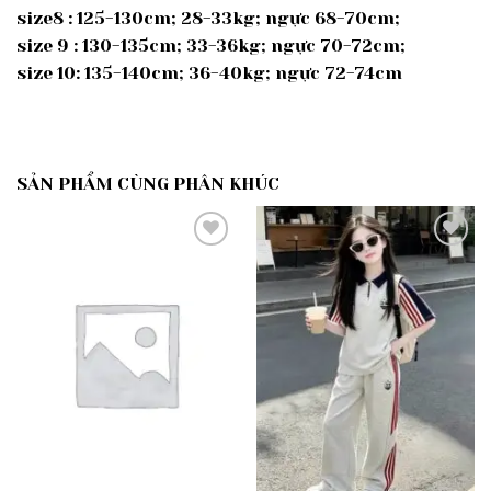
size8 : 125-130cm; 28-33kg; ngực 68-70cm;
size 9 : 130-135cm; 33-36kg; ngực 70-72cm;
size 10: 135-140cm; 36-40kg; ngực 72-74cm
SẢN PHẨM CÙNG PHÂN KHÚC
Add to
Add to
wishlist
wishlist