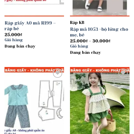
Rập giấy A0 mã R199 –
Rập KB
rập bé
Rập mã 1053 -bộ lửng cho
mẹ, bé
25.000
₫
Giỏ hàng
Khoảng
25.000
₫
–
30.000
₫
giá:
Đang bán chạy
Giỏ hàng
từ
Đang bán chạy
25.000₫
đến
30.000₫
Add to
Add to
wishlist
wishlist