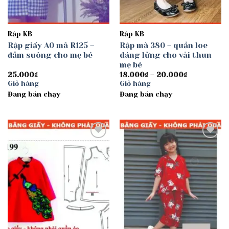
Rập KB
Rập KB
Rập giấy A0 mã R125 –
Rập mã 380 – quần loe
đầm suông cho mẹ bé
dáng lửng cho vải thun
mẹ bé
Khoảng
25.000
₫
18.000
₫
–
20.000
₫
giá:
Giỏ hàng
Giỏ hàng
từ
Đang bán chạy
Đang bán chạy
18.000₫
đến
20.000₫
Add to
Add to
wishlist
wishlist