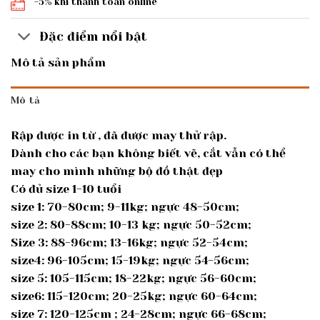
-5% khi thanh toán online
Đặc điểm nổi bật
Mô tả sản phẩm
Mô tả
Rập được in từ , đã được may thử rập.
Dành cho các bạn không biết vẽ, cắt vẫn có thể
may cho mình những bộ đồ thật đẹp
Có đủ size 1-10 tuổi
size 1: 70-80cm; 9-11kg; ngực 48-50cm;
size 2: 80-88cm; 10-13 kg; ngực 50-52cm;
Size 3: 88-96cm; 13-16kg; ngực 52-54cm;
size4: 96-105cm; 15-19kg; ngực 54-56cm;
size 5: 105-115cm; 18-22kg; ngực 56-60cm;
size6: 115-120cm; 20-25kg; ngực 60-64cm;
size 7: 120-125cm ; 24-28cm; ngực 66-68cm;