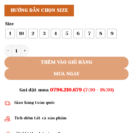
HƯỚNG DẪN CHỌN SIZE
Size
1
10
2
3
4
5
6
7
8
9
Rập giấy A0 R295 - Rập may vá số lượng
THÊM VÀO GIỎ HÀNG
MUA NGAY
Gọi đặt mua
0796.210.679
(7:30 - 18:30)
Giao hàng toàn quốc
Tích điểm tất cả sản phẩm