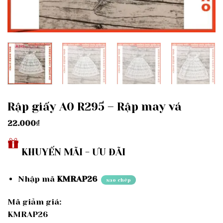
Rập giấy A0 R295 – Rập may vá
22.000
₫
KHUYẾN MÃI - ƯU ĐÃI
Nhập mã
KMRAP26
sao chép
Mã giảm giá:
KMRAP26