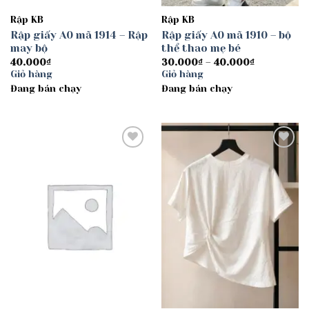
Rập KB
Rập KB
Rập giấy A0 mã 1914 – Rập
Rập giấy A0 mã 1910 – bộ
may bộ
thể thao mẹ bé
Khoảng
40.000
₫
30.000
₫
–
40.000
₫
giá:
Giỏ hàng
Giỏ hàng
từ
Đang bán chạy
Đang bán chạy
30.000₫
đến
40.000₫
Add to
Add to
wishlist
wishlist