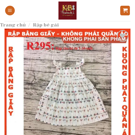
Bỏ
qua
nội
Trang chủ
/
Rập bé gái
dung
Add to
wishlist