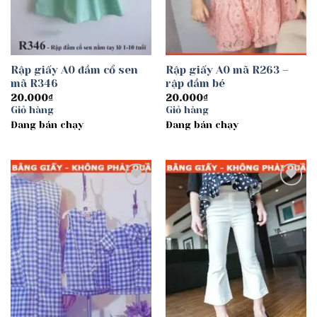
Rập giấy A0 đầm cổ sen
Rập giấy A0 mã R263 –
mã R346
rập đầm bé
20.000
₫
20.000
₫
Giỏ hàng
Giỏ hàng
Đang bán chạy
Đang bán chạy
Add to
Add to
wishlist
wishlist