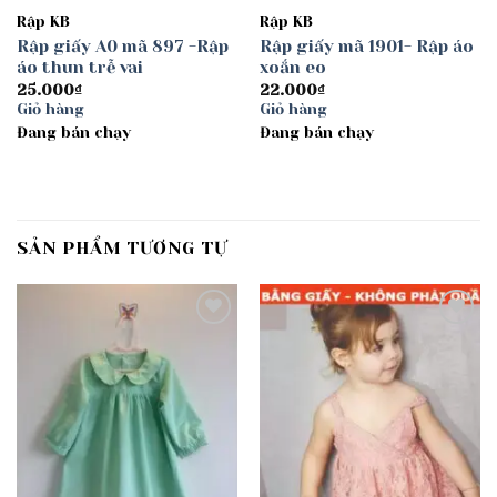
Rập KB
Rập KB
Rập giấy A0 mã 897 -Rập
Rập giấy mã 1901- Rập áo
áo thun trễ vai
xoắn eo
25.000
₫
22.000
₫
Giỏ hàng
Giỏ hàng
Đang bán chạy
Đang bán chạy
SẢN PHẨM TƯƠNG TỰ
Add to
Add to
wishlist
wishlist