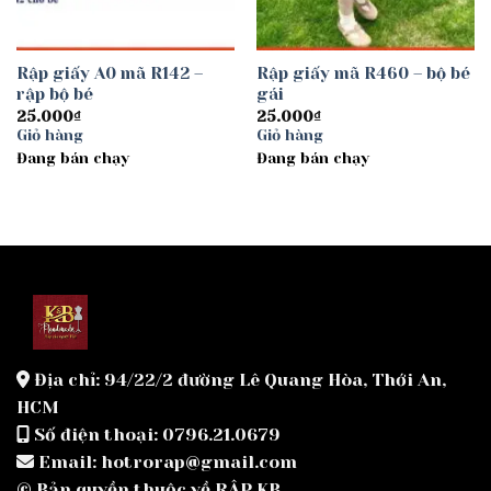
Rập giấy A0 mã R142 –
Rập giấy mã R460 – bộ bé
rập bộ bé
gái
25.000
₫
25.000
₫
Giỏ hàng
Giỏ hàng
Đang bán chạy
Đang bán chạy
Địa chỉ: 94/22/2 đường Lê Quang Hòa, Thới An,
HCM
Số điện thoại: 0796.21.0679
Email: hotrorap@gmail.com
© Bản quyền thuộc về RẬP KB