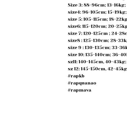
Size 3: 88-96cm; 13-16kg
size4: 96-105cm; 15-19kg
size 5: 105-115cm; 18-22
size6: 115-120cm; 20-25k
size 7: 120-125cm ; 24-2
size8 : 125-130cm; 28-33
size 9 : 130-135cm; 33-3
size 10: 135-140cm; 36-4
sz11: 140-145cm, 40-43kg
sz 12: 145-150cm, 42-45k
#rapkb
#rapquanao
#rapmava