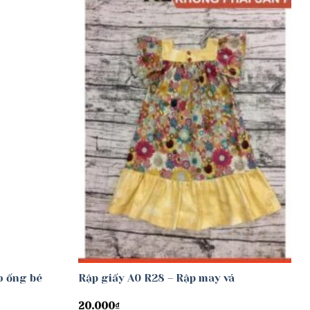
Add to
Add to
wishlist
wishlist
o ống bé
Rập giấy A0 R28 – Rập may vá
20.000
₫