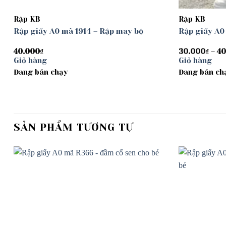
Rập KB
Rập KB
Rập giấy A0 mã 1914 – Rập may bộ
Rập giấy A0
40.000
₫
30.000
₫
–
40
Giỏ hàng
Giỏ hàng
Đang bán chạy
Đang bán ch
SẢN PHẨM TƯƠNG TỰ
Add to
wishlist