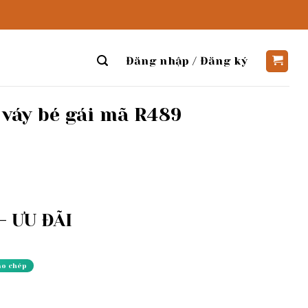
Đăng nhập / Đăng ký
 váy bé gái mã R489
 ƯU ĐÃI
ao chép