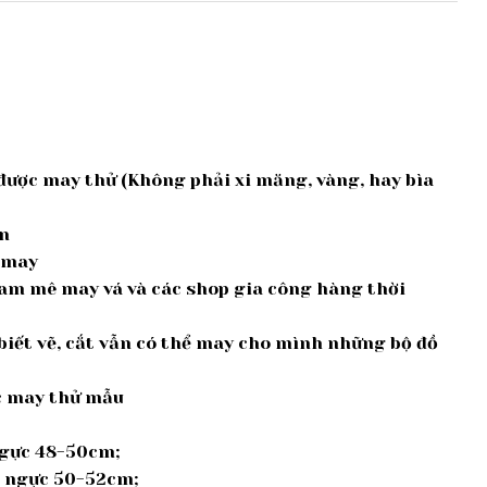
được may thử (Không phải xi măng, vàng, hay bìa
un
à may
am mê may vá và các shop gia công hàng thời
iết vẽ, cắt vẫn có thể may cho mình những bộ đồ
ợc may thử mẫu
 ngực 48-50cm;
g; ngực 50-52cm;