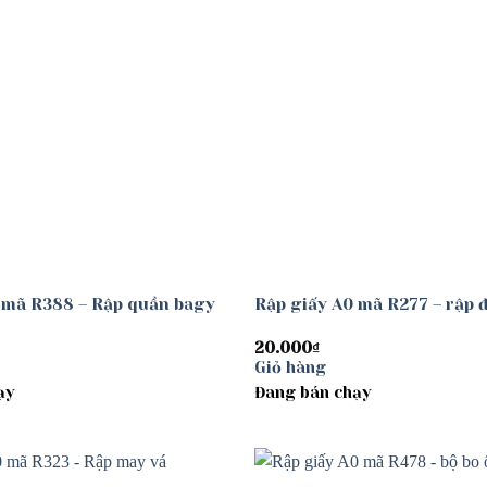
 mã R388 – Rập quần bagy
Rập giấy A0 mã R277 – rập 
20.000
₫
Giỏ hàng
ạy
Đang bán chạy