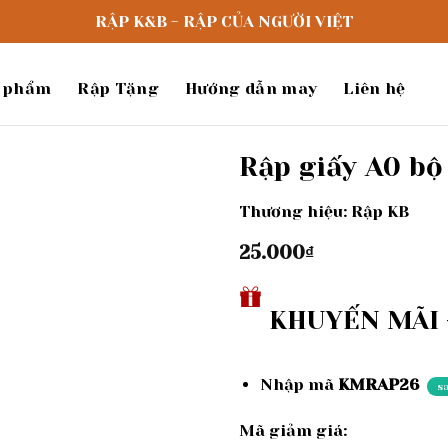
RẬP K&B - RẬP CỦA NGƯỜI VIỆT
 phẩm
Rập Tặng
Hướng dẫn may
Liên hệ
Rập giấy A0 bộ
Thương hiệu: Rập KB
Add to
wishlist
25.000
₫
KHUYẾN MÃI -
Nhập mã
KMRAP26
s
Mã giảm giá: