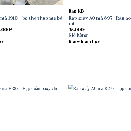
Rập KB
 mã 1910 – bộ thể thao mẹ bé
Rập giấy A0 mã 897 -Rập áo
vai
Khoảng
.000
₫
25.000
₫
giá:
Giỏ hàng
từ
ạy
30.000₫
Đang bán chạy
đến
40.000₫
Add to
wishlist