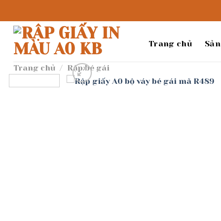
Bỏ
qua
nội
dung
Trang chủ
Sản
Trang chủ
/
Rập bé gái