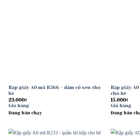
Rập giấy A0 mã R366 – đầm cổ sen cho
Rập giấy A0
bé
cho bé
23.000
₫
15.000
₫
Giỏ hàng
Giỏ hàng
Đang bán chạy
Đang bán ch