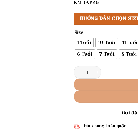
KMRAP26
HƯỚNG DẪN CHỌN SIZ
Size
1 Tuổi
10 Tuổi
11 tuổi
6 Tuổi
7 Tuổi
8 Tuổi
Rập giấy A0 bộ váy bé gái m
Gọi đ
Giao hàng toàn quốc