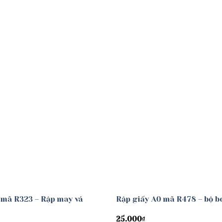
Add to
wishlist
 mã R323 – Rập may vá
Rập giấy A0 mã R478 – bộ b
25.000
₫