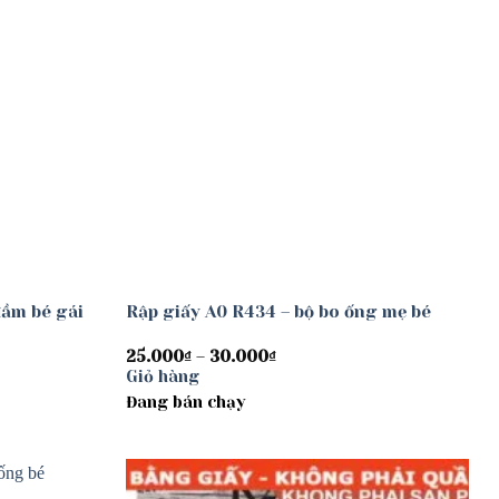
đầm bé gái
Rập giấy A0 R434 – bộ bo ống mẹ bé
Khoảng
25.000
₫
–
30.000
₫
giá:
Giỏ hàng
từ
Đang bán chạy
25.000₫
đến
30.000₫