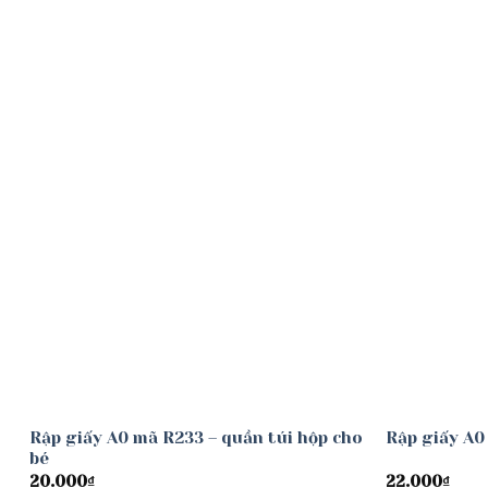
Add to
wishlist
Rập giấy A0 mã R233 – quần túi hộp cho
Rập giấy A0
bé
20.000
₫
22.000
₫