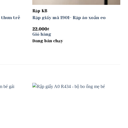
Rập KB
 thun trễ
Rập giấy mã 1901- Rập áo xoắn eo
22.000
₫
Giỏ hàng
Đang bán chạy
Add to
Add to
wishlist
wishlist