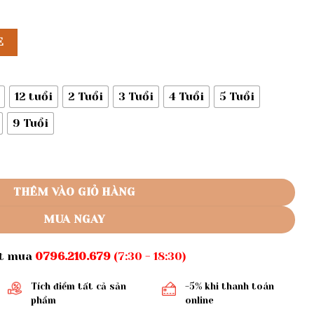
E
12 tuổi
2 Tuổi
3 Tuổi
4 Tuổi
5 Tuổi
9 Tuổi
ã R489 số lượng
THÊM VÀO GIỎ HÀNG
MUA NGAY
ặt mua
0796.210.679
(7:30 - 18:30)
Tích điểm tất cả sản
-5% khi thanh toán
phẩm
online