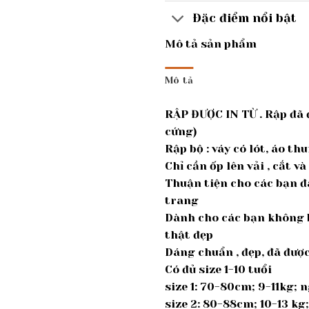
Đặc điểm nổi bật
Mô tả sản phẩm
Mô tả
RẬP ĐƯỢC IN TỪ . Rập đã 
cứng)
Rập bộ : váy có lót, áo th
Chỉ cần ốp lên vải , cắt v
Thuận tiện cho các bạn đ
trang
Dành cho các bạn không b
thật đẹp
Dáng chuẩn , đẹp, đã đư
Có đủ size 1-10 tuổi
size 1: 70-80cm; 9-11kg;
size 2: 80-88cm; 10-13 k