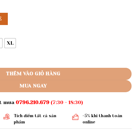
E
XL
áo thun mã 1655 số lượng
THÊM VÀO GIỎ HÀNG
MUA NGAY
ặt mua
0796.210.679
(7:30 - 18:30)
Tích điểm tất cả sản
-5% khi thanh toán
phẩm
online