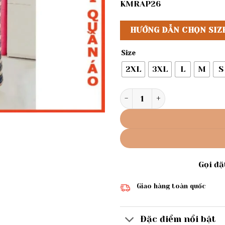
KMRAP26
HƯỚNG DẪN CHỌN SIZ
Size
2XL
3XL
L
M
S
Rập giấy A0 bộ quần suông 
Gọi đ
Giao hàng toàn quốc
Đặc điểm nổi bật