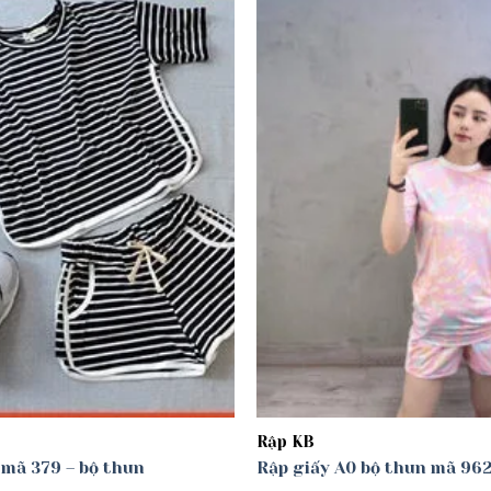
Add to
wishlist
Rập KB
 mã 379 – bộ thun
Rập giấy A0 bộ thun mã 96