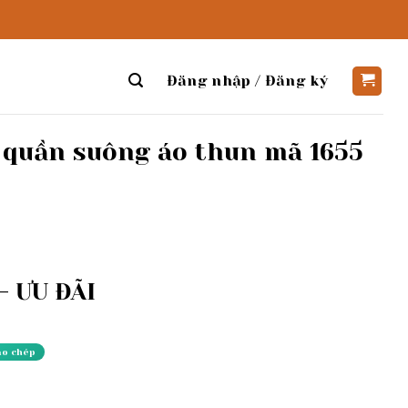
Đăng nhập / Đăng ký
 quần suông áo thun mã 1655
 ƯU ĐÃI
ao chép