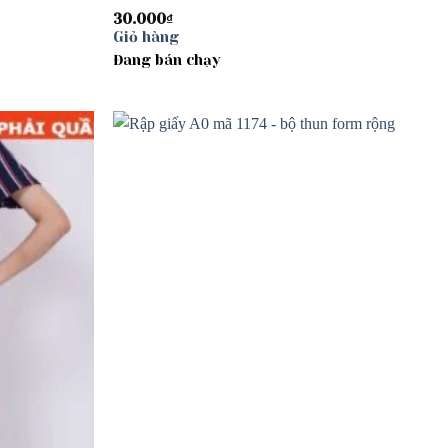
30.000
₫
Giỏ hàng
Đang bán chạy
Add to
Add to
wishlist
wishlist