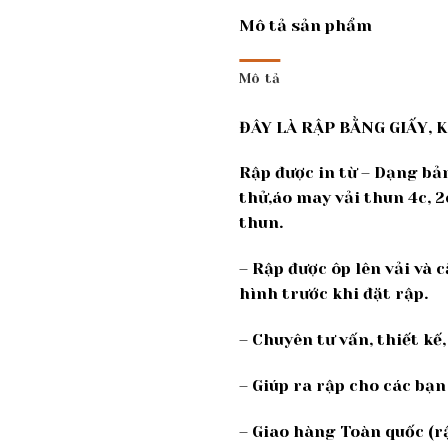
Mô tả sản phẩm
Mô tả
ĐÂY LÀ RẬP BẰNG GIẤY, 
Rập được in từ – Dạng bả
thử,áo may vải thun 4c, 2
thun.
– Rập được ôp lên vải và 
hình trước khi đặt rập.
– Chuyên tư vấn, thiết k
– Giúp ra rập cho các bạn
– Giao hàng Toàn quốc (rậ