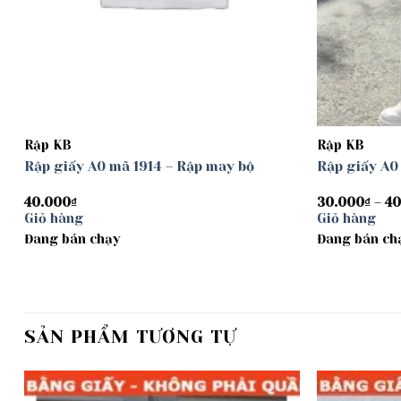
Rập KB
Rập KB
Rập giấy A0 mã 1914 – Rập may bộ
Rập giấy A0
40.000
₫
30.000
₫
–
40
Giỏ hàng
Giỏ hàng
Đang bán chạy
Đang bán ch
SẢN PHẨM TƯƠNG TỰ