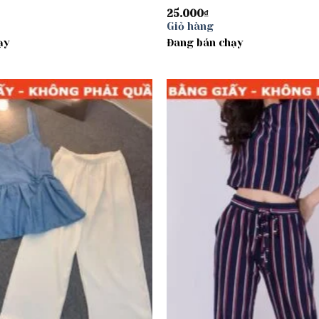
25.000
₫
Giỏ hàng
ạy
Đang bán chạy
Add to
wishlist