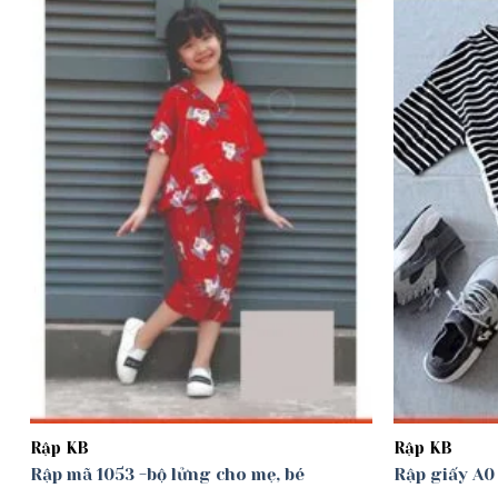
Add to
wishlist
Rập KB
Rập KB
Rập mã 1053 -bộ lửng cho mẹ, bé
Rập giấy A0