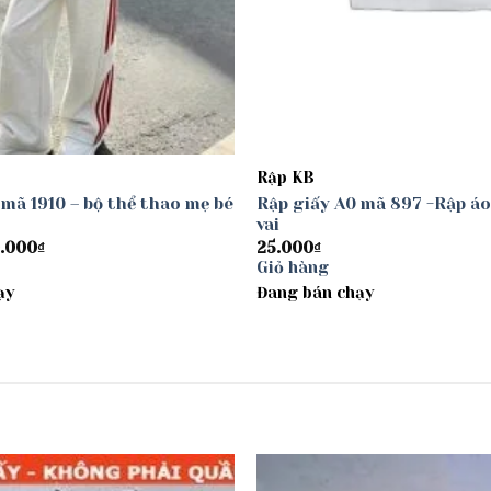
Rập KB
 mã 1910 – bộ thể thao mẹ bé
Rập giấy A0 mã 897 -Rập áo
vai
Khoảng
.000
₫
25.000
₫
giá:
Giỏ hàng
từ
ạy
30.000₫
Đang bán chạy
đến
40.000₫