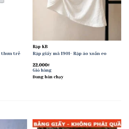
Rập KB
 thun trễ
Rập giấy mã 1901- Rập áo xoắn eo
22.000
₫
Giỏ hàng
Đang bán chạy