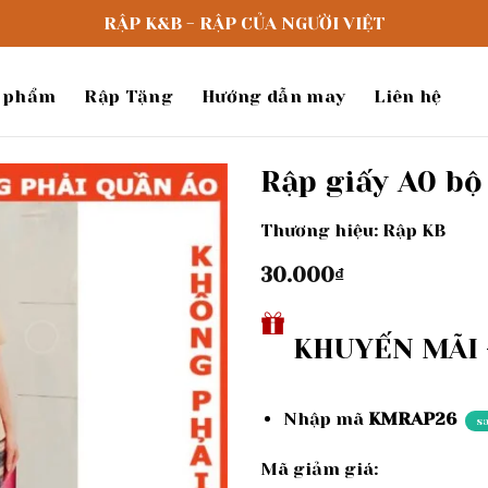
RẬP K&B - RẬP CỦA NGƯỜI VIỆT
 phẩm
Rập Tặng
Hướng dẫn may
Liên hệ
Rập giấy A0 bộ
Thương hiệu: Rập KB
Add to
wishlist
30.000
₫
KHUYẾN MÃI -
Nhập mã
KMRAP26
s
Mã giảm giá: