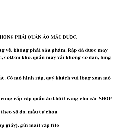
KHÔNG PHẢI QUẦN ÁO MẶC ĐƯỢC,
ng vẽ, không phải sản phẩm. Rập đã được may
c, cotton khô, quần may vải không co dãn, lưng
cắt. Có mô hình rập, quý khách vui lòng xem mô
ế, cung cấp rập quần áo thời trang cho các SHOP
 theo số đo, mẫu tự chọn
p giấy), gửi mail rập file