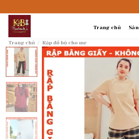
Bỏ
qua
nội
dung
Trang chủ
Sản
Trang chủ
/
Rập đồ bộ cho mẹ