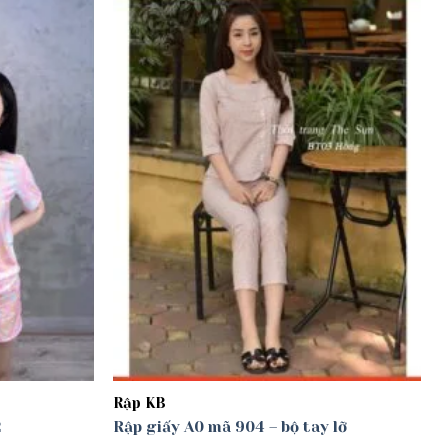
Add to
Add to
wishlist
wishlist
Rập KB
2
Rập giấy A0 mã 904 – bộ tay lỡ