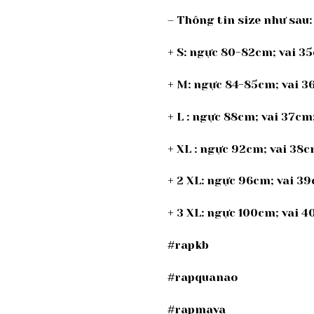
– Thông tin size như sau:
+ S: ngực 80-82cm; vai 3
+ M: ngực 84-85cm; vai 
+ L : ngực 88cm; vai 37c
+ XL : ngực 92cm; vai 38
+ 2 XL: ngực 96cm; vai 
+ 3 XL: ngực 100cm; vai
#rapkb
#rapquanao
#rapmava