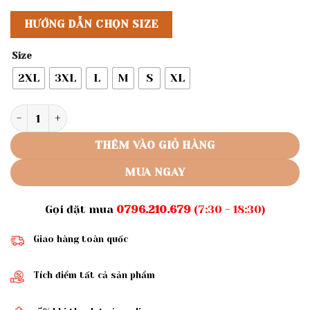
HƯỚNG DẪN CHỌN SIZE
Size
2XL
3XL
L
M
S
XL
Rập giấy A0 áo thun nam mã B42 số lượng
THÊM VÀO GIỎ HÀNG
MUA NGAY
Gọi đặt mua
0796.210.679
(7:30 - 18:30)
Giao hàng toàn quốc
Tích điểm tất cả sản phẩm