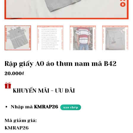
Rập giấy A0 áo thun nam mã B42
20.000
₫
KHUYẾN MÃI - ƯU ĐÃI
Nhập mã
KMRAP26
sao chép
Mã giảm giá:
KMRAP26