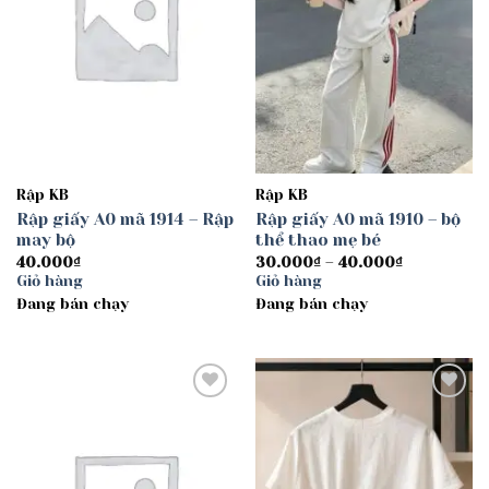
Rập KB
Rập KB
Rập giấy A0 mã 1914 – Rập
Rập giấy A0 mã 1910 – bộ
may bộ
thể thao mẹ bé
Khoảng
40.000
₫
30.000
₫
–
40.000
₫
giá:
Giỏ hàng
Giỏ hàng
từ
Đang bán chạy
Đang bán chạy
30.000₫
đến
40.000₫
Add to
Add to
wishlist
wishlist