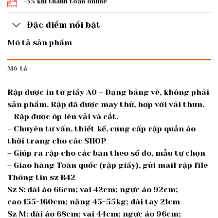
-5% khi thanh toán online
Đặc điểm nổi bật
Mô tả sản phẩm
Mô tả
Rập được in từ giấy A0 – Dạng bảng vẽ, không phải
sản phẩm. Rập đã được may thử, hợp với vải thun.
– Rập được ôp lên vải và cắt.
– Chuyên tư vấn, thiết kế, cung cấp rập quần áo
thời trang cho các SHOP
– Giúp ra rập cho các bạn theo số đo, mẫu tự chọn
– Giao hàng Toàn quốc (rập giấy), gửi mail rập file
Thông tin sz B42
Sz S: dài áo 66cm; vai 42cm; ngực áo 92cm;
cao 155-160cm; nặng 45-55kg; dài tay 21cm
Sz M: dài áo 68cm; vai 44cm; ngực áo 96cm;