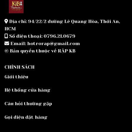
Địa chỉ: 94/22/2 đường Lê Quang Hòa, Thới An,
HCM
Số điện thoại: 0796.21.0679
Email: hotrorap@gmail.com
© Bản quyền thuộc về RẬP KB
CHÍNH SÁCH
Giới thiệu
Hệ thống cửa hàng
Câu hỏi thường gặp
Gọi điện đặt hàng