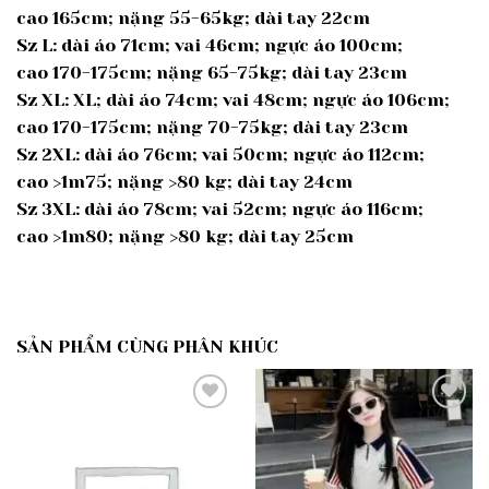
cao 165cm; nặng 55-65kg; dài tay 22cm
Sz L: dài áo 71cm; vai 46cm; ngực áo 100cm;
cao 170-175cm; nặng 65-75kg; dài tay 23cm
Sz XL: XL; dài áo 74cm; vai 48cm; ngực áo 106cm;
cao 170-175cm; nặng 70-75kg; dài tay 23cm
Sz 2XL: dài áo 76cm; vai 50cm; ngực áo 112cm;
cao >1m75; nặng >80 kg; dài tay 24cm
Sz 3XL: dài áo 78cm; vai 52cm; ngực áo 116cm;
cao >1m80; nặng >80 kg; dài tay 25cm
SẢN PHẨM CÙNG PHÂN KHÚC
Add to
Add to
wishlist
wishlist