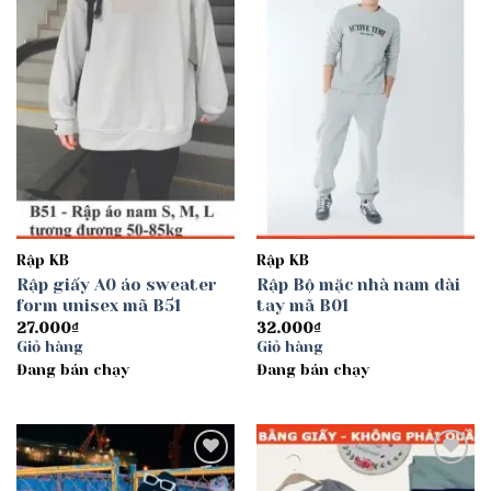
wishlist
wishlist
Rập KB
Rập KB
Rập giấy A0 áo sweater
Rập Bộ mặc nhà nam dài
form unisex mã B51
tay mã B01
27.000
₫
32.000
₫
Giỏ hàng
Giỏ hàng
Đang bán chạy
Đang bán chạy
Add to
Add to