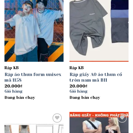
wishlist
wishlist
Rập KB
Rập KB
Rập áo thun form unisex
Rập giấy A0 áo thun cổ
mã 1158
tròn nam mã B11
20.000
₫
20.000
₫
Giỏ hàng
Giỏ hàng
Đang bán chạy
Đang bán chạy
Add to
Add to
wishlist
wishlist