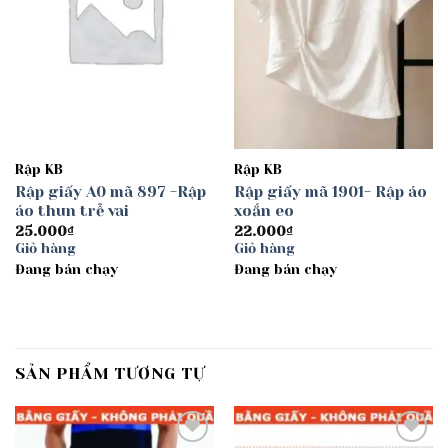
Rập KB
Rập KB
Rập giấy A0 mã 897 -Rập
Rập giấy mã 1901- Rập áo
áo thun trễ vai
xoắn eo
25.000
₫
22.000
₫
Giỏ hàng
Giỏ hàng
Đang bán chạy
Đang bán chạy
SẢN PHẨM TƯƠNG TỰ