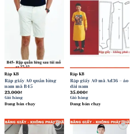
Add to
Add to
wishlist
wishlist
Rập KB
Rập KB
Rập giấy A0 quần lửng
Rập giấy A0 mã Ad36 – áo
nam mã B45
dài nam
23.000
₫
35.000
₫
Giỏ hàng
Giỏ hàng
Đang bán chạy
Đang bán chạy
Add to
Add to