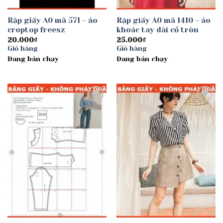
Rập giấy A0 mã 571 – áo
Rập giấy A0 mã 1410 – áo
croptop freesz
khoác tay dài cổ tròn
20.000
₫
25.000
₫
Giỏ hàng
Giỏ hàng
Đang bán chạy
Đang bán chạy
Add to
Add to
wishlist
wishlist