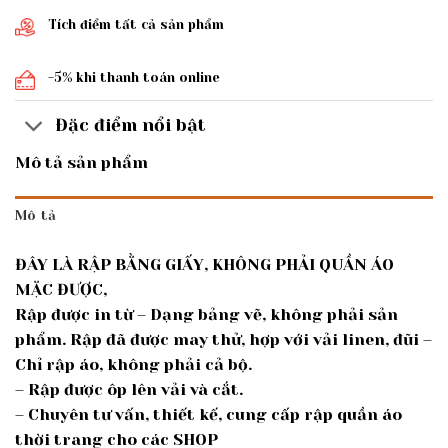
Tích điểm tất cả sản phẩm
-5% khi thanh toán online
Đặc điểm nổi bật
Mô tả sản phẩm
Mô tả
ĐÂY LÀ RẬP BẰNG GIẤY, KHÔNG PHẢI QUẦN ÁO
MẶC ĐƯỢC,
Rập được in từ – Dạng bảng vẽ, không phải sản
phẩm. Rập đã được may thử, hợp với vải linen, đũi –
Chỉ rập áo, không phải cả bộ.
– Rập được ôp lên vải và cắt.
– Chuyên tư vấn, thiết kế, cung cấp rập quần áo
thời trang cho các SHOP