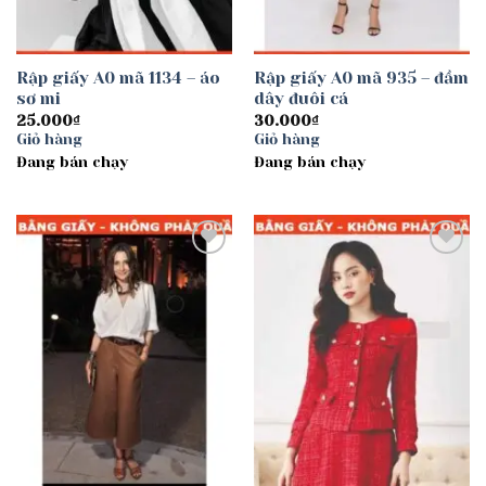
Rập giấy A0 mã 1134 – áo
Rập giấy A0 mã 935 – đầm
sơ mi
dây đuôi cá
25.000
₫
30.000
₫
Giỏ hàng
Giỏ hàng
Đang bán chạy
Đang bán chạy
Add to
Add to
wishlist
wishlist