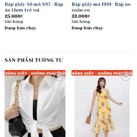
Rập giấy A0 mã 897 -Rập
Rập giấy mã 1901- Rập áo
áo thun trễ vai
xoắn eo
25.000
₫
22.000
₫
Giỏ hàng
Giỏ hàng
Đang bán chạy
Đang bán chạy
SẢN PHẨM TƯƠNG TỰ
Add to
Add to
wishlist
wishlist