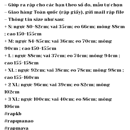
– Giúp ra rập cho các bạn theo số đo, mẫu tự chọn
– Giao hàng Toàn quốc (rập giấy), gửi mail rập file
– Thông tin size như sau:
+ S: ngực 80-82cm; vai 35cm; eo 66cm; mông 88cm
; cao 150-155cm
+ M: ngực 84-85cm; vai 36cm; eo 70cm; mông
90cm ; cao 150-155cm
+ L : ngực 88cm; vai 37cm; eo 74cm; mông 94cm ;
cao 155-158cm
+ XL : ngực 92cm; vai 38cm; eo 78cm; mông 98cm ;
cao 155-160cm
+ 2 XL: ngực 96cm; vai 39cm; eo 82cm; mông
102cm
+ 3 XL: ngực 100cm; vai 40cm; eo 86cm; mông
106cm
#rapkb
#rapquanao
#rapmava