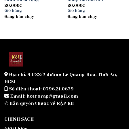
20.000
₫
20.000
₫
Giỏ hàng
Giỏ hàng
Đang bán chạy
Đang bán chạy
Địa chỉ: 94/22/2 đường Lê Quang Hòa, Thới An,
HCM
Số điện thoại: 0796.21.0679
Email: hotrorap@gmail.com
© Bản quyền thuộc về RẬP KB
CHÍNH SÁCH
Giới thiệu