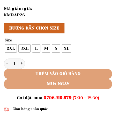
Mã giảm giá:
KMRAP26
HƯỚNG DẪN CHỌN SIZE
Size
2XL
3XL
L
M
S
XL
Rập giấy A0 Áo mã 1351 - dáng áo croptop số lượng
THÊM VÀO GIỎ HÀNG
MUA NGAY
Gọi đặt mua
0796.210.679
(7:30 - 18:30)
Giao hàng toàn quốc