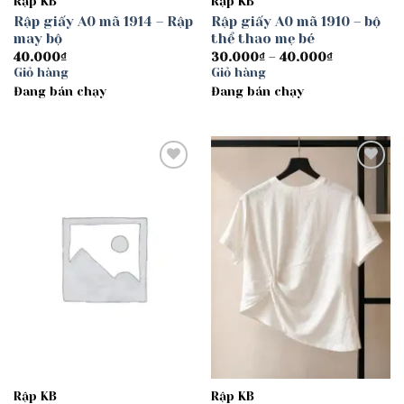
Rập KB
Rập KB
Rập giấy A0 mã 1914 – Rập
Rập giấy A0 mã 1910 – bộ
may bộ
thể thao mẹ bé
Khoảng
40.000
₫
30.000
₫
–
40.000
₫
giá:
Giỏ hàng
Giỏ hàng
từ
Đang bán chạy
Đang bán chạy
30.000₫
đến
40.000₫
Add to
Add to
wishlist
wishlist
Rập KB
Rập KB