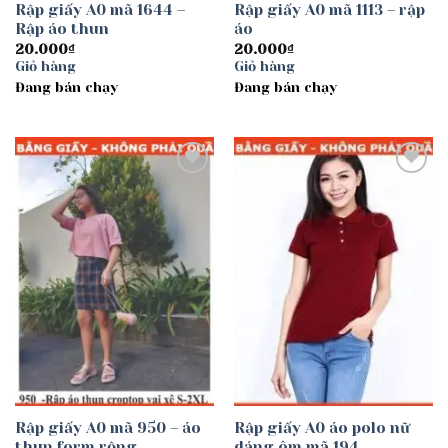
Rập giấy A0 mã 1644 –
Rập giấy A0 mã 1113 – rập
Rập áo thun
áo
20.000
₫
20.000
₫
Giỏ hàng
Giỏ hàng
Đang bán chạy
Đang bán chạy
Add to
Add to
wishlist
wishlist
Rập giấy A0 mã 950 – áo
Rập giấy A0 áo polo nữ
thun form rộng
dáng ôm mã 194