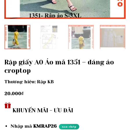
Rập giấy A0 Áo mã 1351 – dáng áo
croptop
Thương hiệu: Rập KB
20.000
₫
KHUYẾN MÃI - ƯU ĐÃI
Nhập mã
KMRAP26
sao chép