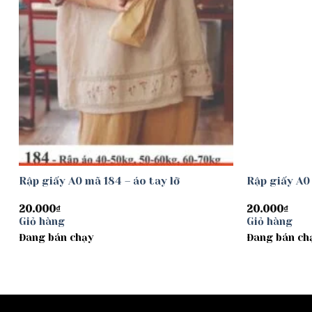
Rập giấy A0 mã 184 – áo tay lỡ
Rập giấy A0 
20.000
₫
20.000
₫
Giỏ hàng
Giỏ hàng
Đang bán chạy
Đang bán ch