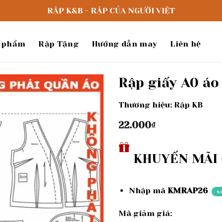
RẬP K&B - RẬP CỦA NGƯỜI VIỆT
 phẩm
Rập Tặng
Hướng dẫn may
Liên hệ
Rập giấy A0 áo
Thương hiệu: Rập KB
Add to
wishlist
22.000
₫
KHUYẾN MÃI -
Nhập mã
KMRAP26
s
Mã giảm giá: