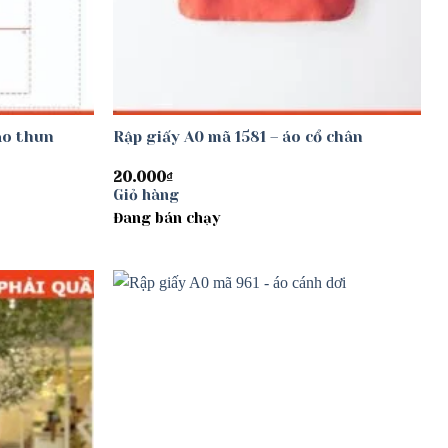
áo thun
Rập giấy A0 mã 1581 – áo cổ chân
20.000
₫
Giỏ hàng
Đang bán chạy
Add to
Add to
wishlist
wishlist