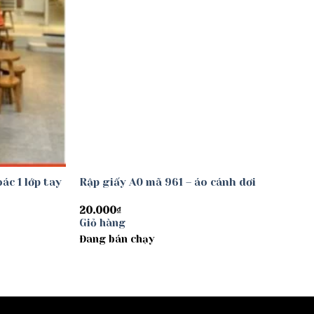
ác 1 lớp tay
Rập giấy A0 mã 961 – áo cánh dơi
20.000
₫
Giỏ hàng
Đang bán chạy