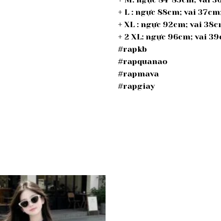
+ L : ngực 88cm; vai 37cm
+ XL : ngực 92cm; vai 38
+ 2 XL: ngực 96cm; vai 3
#rapkb
#rapquanao
#rapmava
#rapgiay
Add to
wishlist