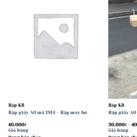
Rập KB
Rập KB
Rập giấy A0 mã 1914 – Rập may bộ
Rập giấy A0
40.000
₫
30.000
₫
–
40
Giỏ hàng
Giỏ hàng