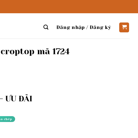
Đăng nhập / Đăng ký
 croptop mã 1724
 ƯU ĐÃI
ao chép