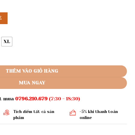
E
XL
724 số lượng
THÊM VÀO GIỎ HÀNG
MUA NGAY
ặt mua
0796.210.679
(7:30 - 18:30)
Tích điểm tất cả sản
-5% khi thanh toán
phẩm
online