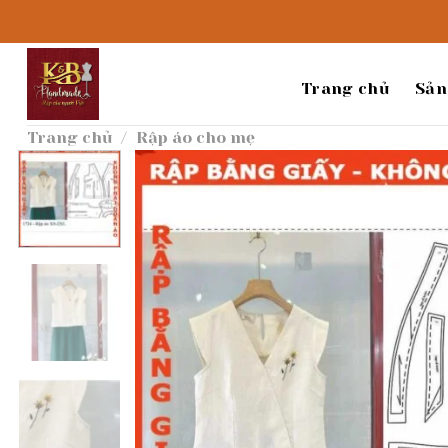
Bỏ
qua
nội
dung
Trang chủ
Sản
Trang chủ
/
Rập áo cho mẹ