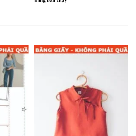
Đang bán chạy
Add to
Add to
wishlist
wishlist