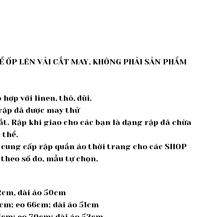
Ể ỐP LÊN VẢI CẮT MAY, KHÔNG PHẢI SẢN PHẨM
hợp với linen, thô, đũi.
,rập đã được may thử
cắt. Rập khi giao cho các bạn là dạng rập đã chừa
 thể.
ế, cung cấp rập quần áo thời trang cho các SHOP
 theo số đo, mẫu tự chọn.
2cm, dài áo 50cm
5cm; eo 66cm; dài áo 51cm
6cm; eo 70cm; dài áo 52cm