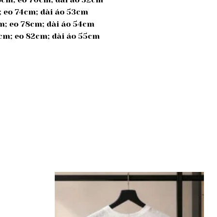
; eo 74cm; dài áo 53cm
cm; eo 78cm; dài áo 54cm
9cm; eo 82cm; dài áo 55cm
Add to
Add to
wishlist
wishlist