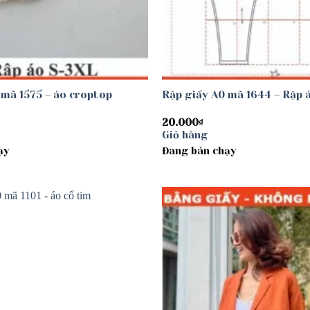
 mã 1575 – áo croptop
Rập giấy A0 mã 1644 – Rập 
20.000
₫
Giỏ hàng
ạy
Đang bán chạy
Add to
wishlist