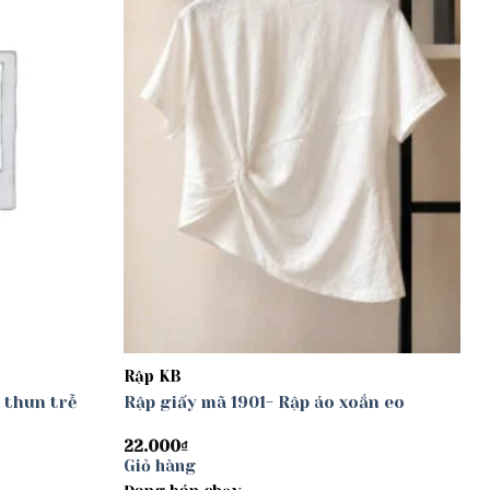
Rập KB
 thun trễ
Rập giấy mã 1901- Rập áo xoắn eo
22.000
₫
Giỏ hàng