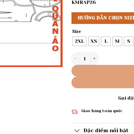
KMRAP26
HƯỚNG DẪN CHỌN SIZ
Size
2XL
XS
L
M
S
Rập giấy A0 áo croptop mã 1
Gọi đ
Giao hàng toàn quốc
Đặc điểm nổi bật