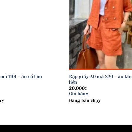
mã 1101 – áo cổ tim
Rập giấy A0 mã 220 – áo kho
liền
20.000
₫
Giỏ hàng
ạy
Đang bán chạy