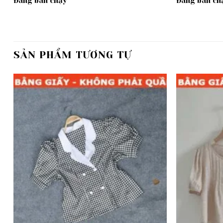
Đang bán chạy
Đang bán ch
SẢN PHẨM TƯƠNG TỰ
Add to
wishlist