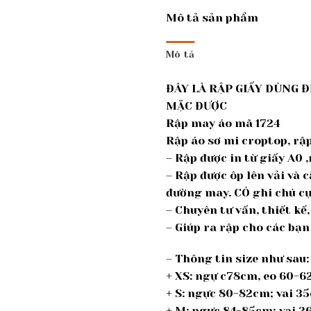
Mô tả sản phẩm
Mô tả
ĐÂY LÀ RẬP GIẤY DÙNG Đ
MẶC ĐƯỢC
Rập may áo mã 1724
Rập áo sơ mi croptop, rập 
– Rập được in từ giấy A0 
– Rập được ôp lên vải và 
đường may. CÓ ghi chú cụ
– Chuyên tư vấn, thiết k
– Giúp ra rập cho các bạn
– Thông tin size như sau:
+ XS: ngự c78cm, eo 60-6
+ S: ngực 80-82cm; vai 3
+ M: ngực 84-85cm; vai 3