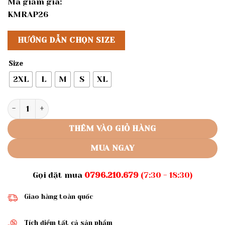
Mã giảm giá:
KMRAP26
HƯỚNG DẪN CHỌN SIZE
Size
2XL
L
M
S
XL
Rập giấy A0 áo cổ chân nữ mã 666 số lượng
THÊM VÀO GIỎ HÀNG
MUA NGAY
Gọi đặt mua
0796.210.679
(7:30 - 18:30)
Giao hàng toàn quốc
Tích điểm tất cả sản phẩm