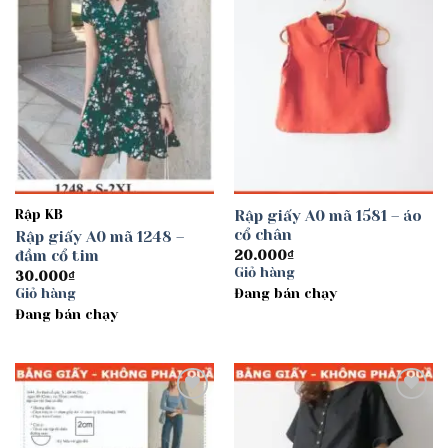
Rập KB
Rập giấy A0 mã 1581 – áo
cổ chân
Rập giấy A0 mã 1248 –
đầm cổ tim
20.000
₫
Giỏ hàng
30.000
₫
Giỏ hàng
Đang bán chạy
Đang bán chạy
Add to
Add to
wishlist
wishlist