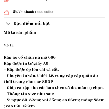
-5% khi thanh toán online
Đặc điểm nổi bật
Mô tả sản phẩm
Mô tả
Rập áo cổ chân nữ mã 666
Rập được in từ giấy A0,
– Rập được ôp lên vải và cắt.
– Chuyên tư vấn, thiết kế, cung cấp rập quần áo
thời trang cho các SHOP
– Giúp ra rập cho các bạn theo số đo, mẫu tự chọn.
– Thông tin size như sau:
+ S: ngực 80-82cm; vai 35cm; eo 66cm; mông 88cm
; cao 150-155cm