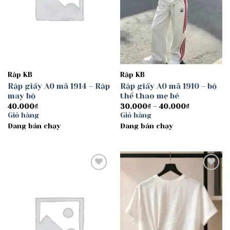
Rập KB
Rập KB
Rập giấy A0 mã 1914 – Rập
Rập giấy A0 mã 1910 – bộ
may bộ
thể thao mẹ bé
Khoảng
40.000
₫
30.000
₫
–
40.000
₫
giá:
Giỏ hàng
Giỏ hàng
từ
Đang bán chạy
Đang bán chạy
30.000₫
đến
40.000₫
Add to
Add to
wishlist
wishlist