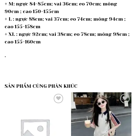
+ M: ngực 84-85cm; vai 36cm; eo 70cm; mông
90cm ; cao 150-155cm
+ L : ngực 88cm; vai 37cm; eo 74cm; mông 94cm ;
cao 155-158cm
+ XL : ngực 92cm; vai 38cm; eo 78cm; mông 98cm ;
cao 155-160cm
.
SẢN PHẨM CÙNG PHÂN KHÚC
Add to
Add to
wishlist
wishlist