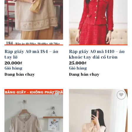
Rập giấy A0 mã 184 – áo
Rập giấy A0 mã 1410 – áo
tay lỡ
khoác tay dài cổ tròn
20.000
₫
25.000
₫
Giỏ hàng
Giỏ hàng
Đang bán chạy
Đang bán chạy
Add to
Add to
wishlist
wishlist