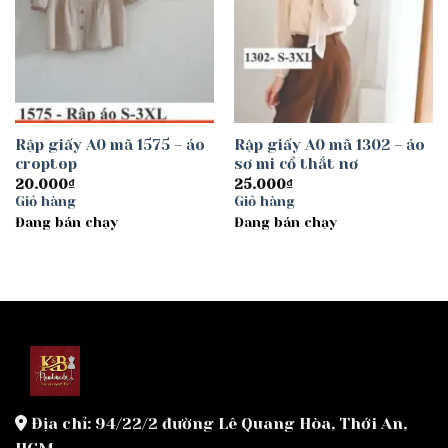
Rập giấy A0 mã 1575 – áo
Rập giấy A0 mã 1302 – áo
croptop
sơ mi cổ thắt nơ
20.000
₫
25.000
₫
Giỏ hàng
Giỏ hàng
Đang bán chạy
Đang bán chạy
Địa chỉ: 94/22/2 đường Lê Quang Hòa, Thới An,