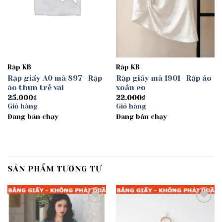
Rập KB
Rập KB
Rập giấy A0 mã 897 -Rập
Rập giấy mã 1901- Rập áo
áo thun trễ vai
xoắn eo
25.000
₫
22.000
₫
Giỏ hàng
Giỏ hàng
Đang bán chạy
Đang bán chạy
SẢN PHẨM TƯƠNG TỰ
Add to
Add to
wishlist
wishlist