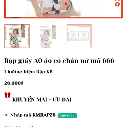
Rập giấy A0 áo cổ chân nữ mã 666
Thương hiệu: Rập KB
20.000
₫
KHUYẾN MÃI - ƯU ĐÃI
Nhập mã
KMRAP26
sao chép