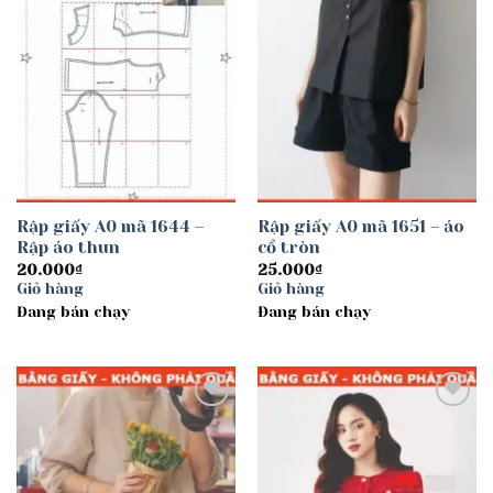
Rập giấy A0 mã 1644 –
Rập giấy A0 mã 1651 – áo
Rập áo thun
cổ tròn
20.000
₫
25.000
₫
Giỏ hàng
Giỏ hàng
Đang bán chạy
Đang bán chạy
Add to
Add to
wishlist
wishlist