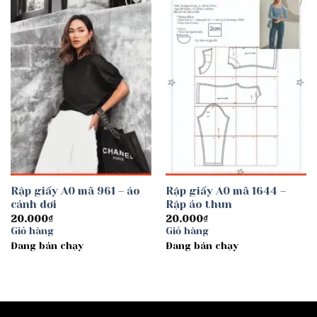
Add to
Add to
wishlist
wishlist
Rập giấy A0 mã 961 – áo
Rập giấy A0 mã 1644 –
cánh dơi
Rập áo thun
20.000
₫
20.000
₫
Giỏ hàng
Giỏ hàng
Đang bán chạy
Đang bán chạy