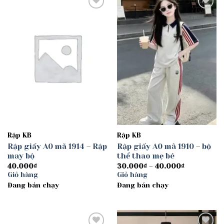
Add to
Add to
wishlist
wishlist
Rập KB
Rập KB
Rập giấy A0 mã 1914 – Rập
Rập giấy A0 mã 1910 – bộ
may bộ
thể thao mẹ bé
Khoảng
40.000
₫
30.000
₫
–
40.000
₫
giá:
Giỏ hàng
Giỏ hàng
từ
Đang bán chạy
Đang bán chạy
30.000₫
đến
40.000₫