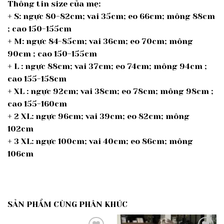
Thông tin size của mẹ:
+ S: ngực 80-82cm; vai 35cm; eo 66cm; mông 88cm
; cao 150-155cm
+ M: ngực 84-85cm; vai 36cm; eo 70cm; mông
90cm ; cao 150-155cm
+ L : ngực 88cm; vai 37cm; eo 74cm; mông 94cm ;
cao 155-158cm
+ XL : ngực 92cm; vai 38cm; eo 78cm; mông 98cm ;
cao 155-160cm
+ 2 XL: ngực 96cm; vai 39cm; eo 82cm; mông
102cm
+ 3 XL: ngực 100cm; vai 40cm; eo 86cm; mông
106cm
SẢN PHẨM CÙNG PHÂN KHÚC