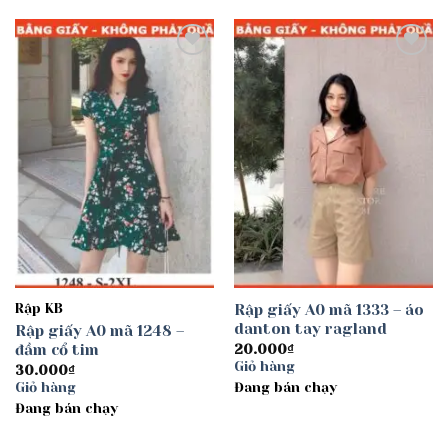
Add to
Add to
wishlist
wishlist
Rập KB
Rập giấy A0 mã 1333 – áo
danton tay ragland
Rập giấy A0 mã 1248 –
đầm cổ tim
20.000
₫
Giỏ hàng
30.000
₫
Giỏ hàng
Đang bán chạy
Đang bán chạy