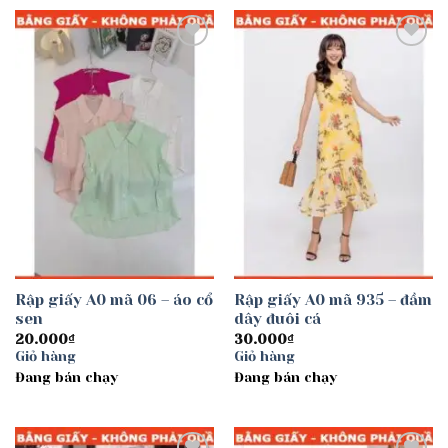
Add to
Add to
wishlist
wishlist
Rập giấy A0 mã 06 – áo cổ
Rập giấy A0 mã 935 – đầm
sen
dây đuôi cá
20.000
₫
30.000
₫
Giỏ hàng
Giỏ hàng
Đang bán chạy
Đang bán chạy