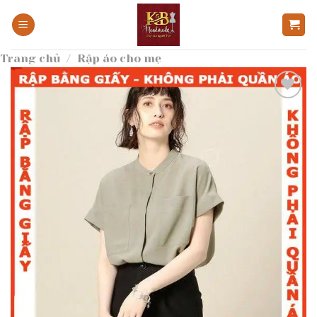
Bỏ
qua
nội
Trang chủ
/
Rập áo cho mẹ
dung
Add to
wishlist