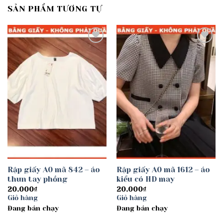
SẢN PHẨM TƯƠNG TỰ
Add to
Add to
wishlist
wishlist
Rập giấy A0 mã 842 – áo
Rập giấy A0 mã 1612 – áo
thun tay phồng
kiểu có HD may
20.000
₫
20.000
₫
Giỏ hàng
Giỏ hàng
Đang bán chạy
Đang bán chạy