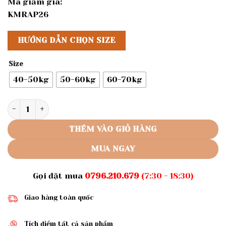
Mã giảm giá:
KMRAP26
HƯỚNG DẪN CHỌN SIZE
Size
40-50kg
50-60kg
60-70kg
Rập giấy A0 áo cổ chân mã 1111 số lượng
THÊM VÀO GIỎ HÀNG
MUA NGAY
Gọi đặt mua
0796.210.679
(7:30 - 18:30)
Giao hàng toàn quốc
Tích điểm tất cả sản phẩm