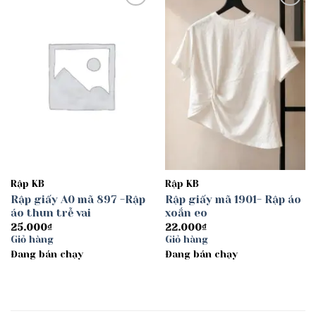
Add to
Add to
wishlist
wishlist
Rập KB
Rập KB
Rập giấy A0 mã 897 -Rập
Rập giấy mã 1901- Rập áo
áo thun trễ vai
xoắn eo
25.000
₫
22.000
₫
Giỏ hàng
Giỏ hàng
Đang bán chạy
Đang bán chạy