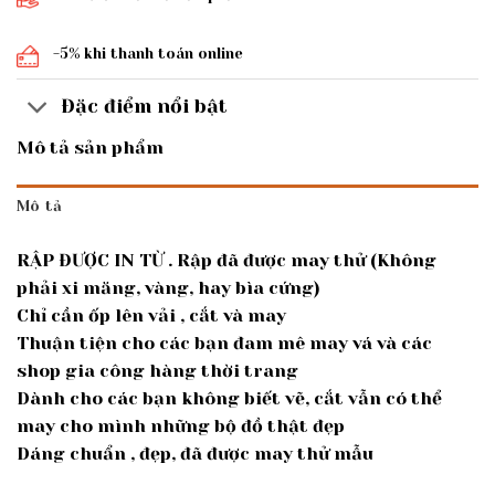
-5% khi thanh toán online
Đặc điểm nổi bật
Mô tả sản phẩm
Mô tả
RẬP ĐƯỢC IN TỪ . Rập đã được may thử (Không
phải xi măng, vàng, hay bìa cứng)
Chỉ cần ốp lên vải , cắt và may
Thuận tiện cho các bạn đam mê may vá và các
shop gia công hàng thời trang
Dành cho các bạn không biết vẽ, cắt vẫn có thể
may cho mình những bộ đồ thật đẹp
Dáng chuẩn , đẹp, đã được may thử mẫu