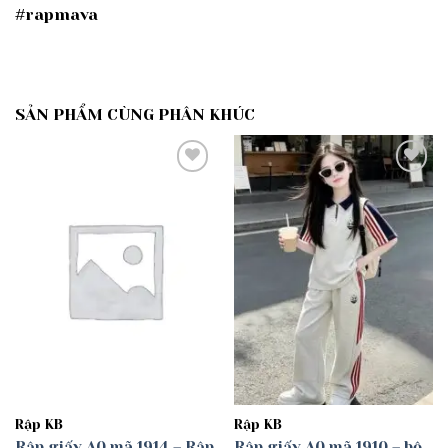
#rapmava
SẢN PHẨM CÙNG PHÂN KHÚC
Add to
Add to
wishlist
wishlist
Rập KB
Rập KB
Rập giấy A0 mã 1914 – Rập
Rập giấy A0 mã 1910 – bộ