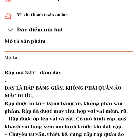
-5% khi thanh toán online
Đặc điểm nổi bật
Mô tả sản phẩm
Mô tả
Rập mã 1517 – đầm dây
.
ĐÂY LÀ RẬP BẰNG GIẤY, KHÔNG PHẢI QUẦN ÁO
MẶC ĐƯỢC,
Rập được in từ – Dạng bảng vẽ, không phải sản
phẩm. Rập đã được may thử, hợp với vải mềm, rũ.
– Rập được ôp lên vải và cắt. Có mô hình rập, quý
khách vui lòng xem mô hình trước khi đặt rập.
– Chuyên tư vấn, thiết kế, cung cấp rập quần áo