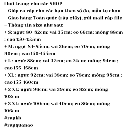
thời trang cho các SHOP
– Giúp ra rập cho các bạn theo số đo, mẫu tự chọn
– Giao hàng Toàn quốc (rập giấy), gửi mail rập file
– Thông tin size như sau:
+ S: ngực 80-82cm; vai 35cm; eo 66cm; mông 88cm
; cao 150-155cm
+ M: ngực 84-85cm; vai 36cm; eo 70cm; mông
90cm ; cao 150-155cm
+ L : ngực 88cm; vai 37cm; eo 74cm; mông 94cm ;
cao 155-158cm
+ XL : ngực 92cm; vai 38cm; eo 78cm; mông 98cm ;
cao 155-160cm
+ 2 XL: ngực 96cm; vai 39cm; eo 82cm; mông
102cm
+ 3 XL: ngực 100cm; vai 40cm; eo 86cm; mông
106cm
#rapkb
#rapquanao