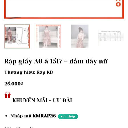
Rập giấy A0 ã 1517 – đầm dây nữ
Thương hiệu: Rập KB
25.000
₫
KHUYẾN MÃI - ƯU ĐÃI
Nhập mã
KMRAP26
sao chép