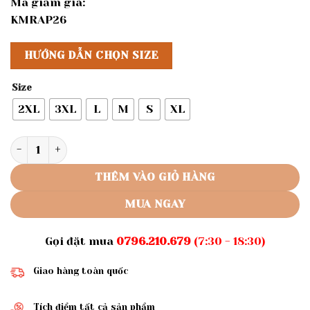
Mã giảm giá:
KMRAP26
HƯỚNG DẪN CHỌN SIZE
Size
2XL
3XL
L
M
S
XL
Rập giấy A0 ã 1517 - đầm dây nữ số lượng
THÊM VÀO GIỎ HÀNG
MUA NGAY
Gọi đặt mua
0796.210.679
(7:30 - 18:30)
Giao hàng toàn quốc
Tích điểm tất cả sản phẩm