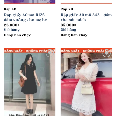
Rập KB
Rập KB
Rập giấy A0 mã R125 –
Rập giấy A0 mã 343 – đầm
đầm suông cho mẹ bé
xòe sát nách
25.000
₫
35.000
₫
Giỏ hàng
Giỏ hàng
Đang bán chạy
Đang bán chạy
Add to
Add to
wishlist
wishlist