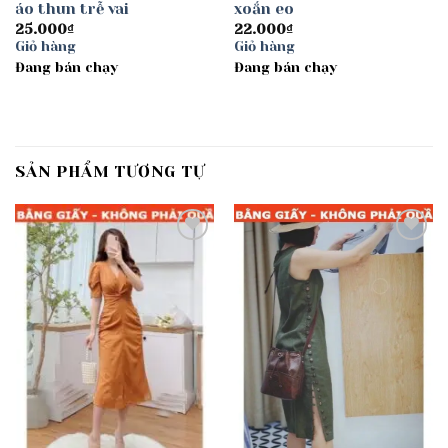
áo thun trễ vai
xoắn eo
25.000
₫
22.000
₫
Giỏ hàng
Giỏ hàng
Đang bán chạy
Đang bán chạy
SẢN PHẨM TƯƠNG TỰ
Add to
Add to
wishlist
wishlist