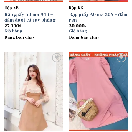
Rập KB
Rập KB
Rập giấy A0 mã 946 –
Rập giấy A0 mã 308 – đầm
đầm đuôi cá tay phồng
ren
27.000
₫
30.000
₫
Giỏ hàng
Giỏ hàng
Đang bán chạy
Đang bán chạy
Add to
Add to
wishlist
wishlist