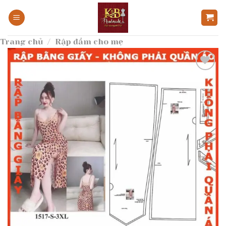
Bỏ
qua
nội
Trang chủ
/
Rập đầm cho mẹ
dung
Add to
wishlist