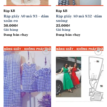
Rập KB
Rập KB
Rập giấy A0 mã 93 – đầm
Rập giấy A0 mã 832 -đầm
xoắn eo
suông
30.000
₫
25.000
₫
Giỏ hàng
Giỏ hàng
Đang bán chạy
Đang bán chạy
Add to
Add to
wishlist
wishlist