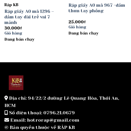
Rập KB
Rập giấy A0 mã 967 -đầm
thun tay phồng
Rập giấy A0 mã 1296 –
đầm tay dài trễ vai 7
mảnh
25.000
₫
Giỏ hàng
30.000
₫
Giỏ hàng
Đang bán chạy
Đang bán chạy
Địa chỉ: 94/22/2 đường Lê Quang Hòa, Thới An,
HCM
Số điện thoại: 0796.21.0679
Email: hotrorap@gmail.com
© Bản quyền thuộc về RẬP KB