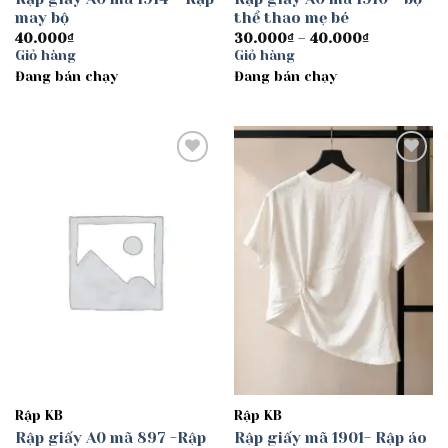
may bộ
thể thao mẹ bé
Khoảng
40.000
₫
30.000
₫
–
40.000
₫
giá:
Giỏ hàng
Giỏ hàng
từ
Đang bán chạy
Đang bán chạy
30.000₫
đến
40.000₫
Add to
Add to
wishlist
wishlist
Rập KB
Rập KB
Rập giấy A0 mã 897 -Rập
Rập giấy mã 1901- Rập áo