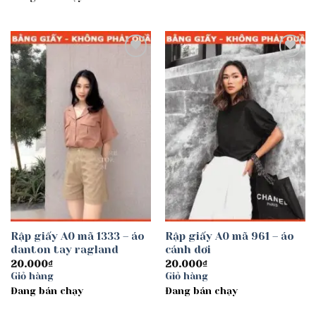
Add to
Add to
wishlist
wishlist
Rập giấy A0 mã 1333 – áo
Rập giấy A0 mã 961 – áo
danton tay ragland
cánh dơi
20.000
₫
20.000
₫
Giỏ hàng
Giỏ hàng
Đang bán chạy
Đang bán chạy