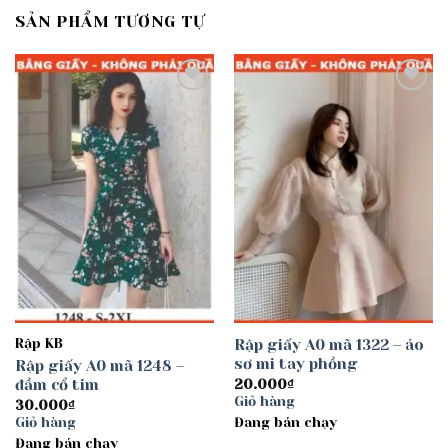
SẢN PHẨM TƯƠNG TỰ
Add to
Add to
wishlist
wishlist
Rập KB
Rập giấy A0 mã 1322 – áo
sơ mi tay phồng
Rập giấy A0 mã 1248 –
đầm cổ tim
20.000
₫
Giỏ hàng
30.000
₫
Giỏ hàng
Đang bán chạy
Đang bán chạy