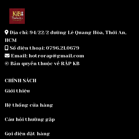
Địa chỉ: 94/22/2 đường Lê Quang Hòa, Thới An,
HCM
Số điện thoại: 0796.21.0679
Email: hotrorap@gmail.com
© Bản quyền thuộc về RẬP KB
CHÍNH SÁCH
Giới thiệu
Hệ thống cửa hàng
Câu hỏi thường gặp
Gọi điện đặt hàng