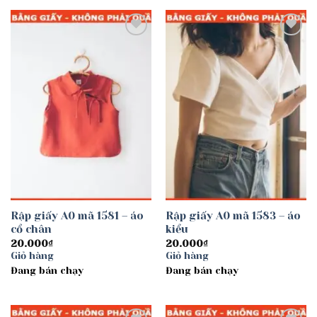
Add to
Add to
wishlist
wishlist
Rập giấy A0 mã 1581 – áo
Rập giấy A0 mã 1583 – áo
cổ chân
kiểu
20.000
₫
20.000
₫
Giỏ hàng
Giỏ hàng
Đang bán chạy
Đang bán chạy