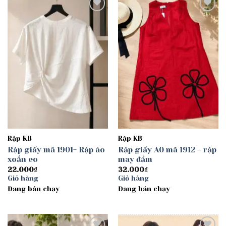
Add to
Add to
wishlist
wishlist
Rập KB
Rập KB
Rập giấy mã 1901- Rập áo
Rập giấy A0 mã 1912 – rập
xoắn eo
may đầm
22.000
₫
32.000
₫
Giỏ hàng
Giỏ hàng
Đang bán chạy
Đang bán chạy