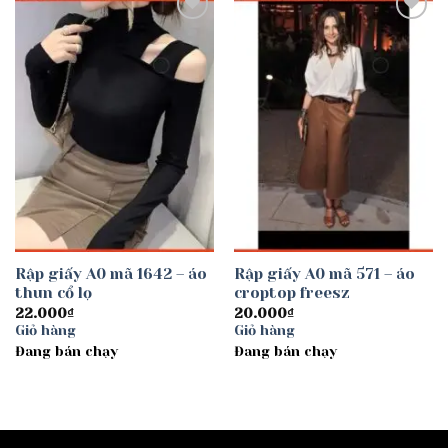
Add to
Add to
wishlist
wishlist
Rập giấy A0 mã 1642 – áo
Rập giấy A0 mã 571 – áo
thun cổ lọ
croptop freesz
22.000
₫
20.000
₫
Giỏ hàng
Giỏ hàng
Đang bán chạy
Đang bán chạy