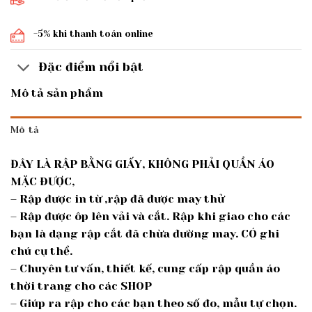
-5% khi thanh toán online
Đặc điểm nổi bật
Mô tả sản phẩm
Mô tả
ĐÂY LÀ RẬP BẰNG GIẤY, KHÔNG PHẢI QUẦN ÁO
MẶC ĐƯỢC,
– Rập được in từ ,rập đã được may thử
– Rập được ôp lên vải và cắt. Rập khi giao cho các
bạn là dạng rập cắt đã chừa đường may. CÓ ghi
chú cụ thể.
– Chuyên tư vấn, thiết kế, cung cấp rập quần áo
thời trang cho các SHOP
– Giúp ra rập cho các bạn theo số đo, mẫu tự chọn.