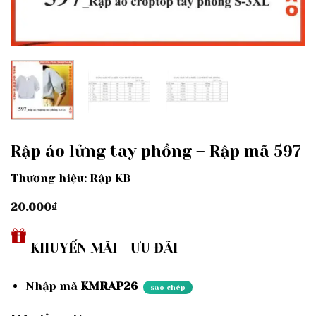
Rập áo lửng tay phồng – Rập mã 597
Thương hiệu: Rập KB
20.000
₫
KHUYẾN MÃI - ƯU ĐÃI
Nhập mã
KMRAP26
sao chép