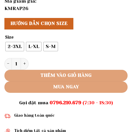
Mã giảm giá:
KMRAP26
HƯỚNG DẪN CHỌN SIZE
Size
2-3XL
L-XL
S-M
Rập áo lửng tay phồng - Rập mã 597 số lượng
THÊM VÀO GIỎ HÀNG
MUA NGAY
Gọi đặt mua
0796.210.679
(7:30 - 18:30)
Giao hàng toàn quốc
Tích điểm tất cả sản phẩm