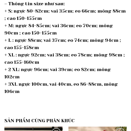
– Thông tin size như sau:
+ S: ngực 80-82cm; vai 35cm; eo 66cm; mông 88cm
; cao 150-155cm
+ M: ngực 84-85cm; vai 36cm; eo 70cm; mông
90cm ; cao 150-155cm
+ L : ngực 88cm; vai 37cm; eo 74cm; mông 94cm ;
cao 155-158cm
+ XL : ngực 92cm; vai 38cm; eo 78cm; mông 98cm ;
cao 155-160cm
+ 2 XL: ngực 96cm; vai 39cm; eo 82cm; mông
102cm
+ 3XL ngực 100cm, vai 40cm, eo 86-88cm, mông
106cm
SẢN PHẨM CÙNG PHÂN KHÚC