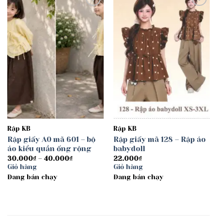
Add to
Add to
wishlist
wishlist
Rập KB
Rập KB
Rập giấy A0 mã 601 – bộ
Rập giấy mã 128 – Rập áo
áo kiểu quần ống rộng
babydoll
Khoảng
30.000
₫
–
40.000
₫
22.000
₫
giá:
Giỏ hàng
Giỏ hàng
từ
Đang bán chạy
30.000₫
Đang bán chạy
đến
40.000₫