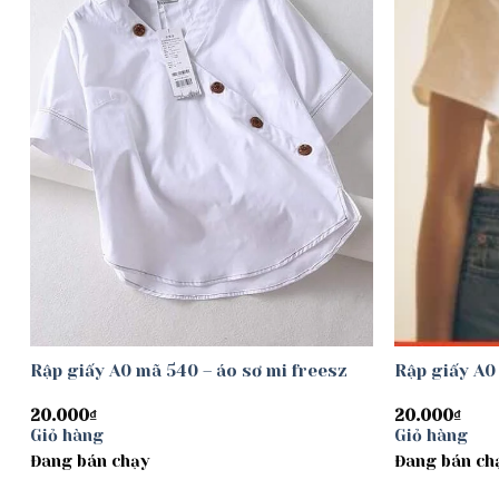
Rập giấy A0 mã 540 – áo sơ mi freesz
Rập giấy A0
20.000
₫
20.000
₫
Giỏ hàng
Giỏ hàng
Đang bán chạy
Đang bán ch