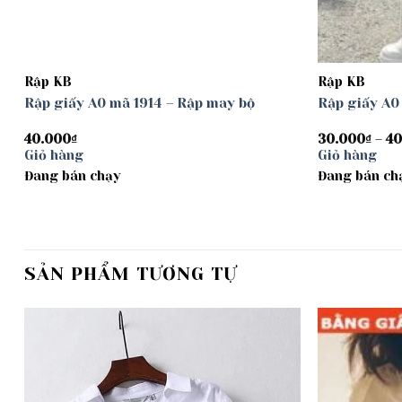
Rập KB
Rập KB
Rập giấy A0 mã 1914 – Rập may bộ
Rập giấy A0
40.000
₫
30.000
₫
–
40
Giỏ hàng
Giỏ hàng
Đang bán chạy
Đang bán ch
SẢN PHẨM TƯƠNG TỰ
Add to
wishlist