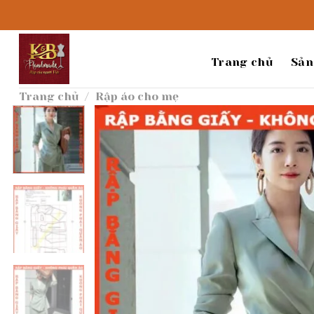
Bỏ
qua
nội
dung
Trang chủ
Sản
Trang chủ
/
Rập áo cho mẹ