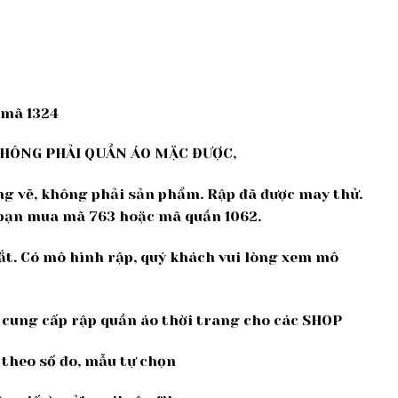
 mã 1324
KHÔNG PHẢI QUẦN ÁO MẶC ĐƯỢC,
ng vẽ, không phải sản phẩm. Rập đã được may thử.
bạn mua mã 763 hoặc mã quần 1062.
cắt. Có mô hình rập, quý khách vui lòng xem mô
ế, cung cấp rập quần áo thời trang cho các SHOP
 theo số đo, mẫu tự chọn