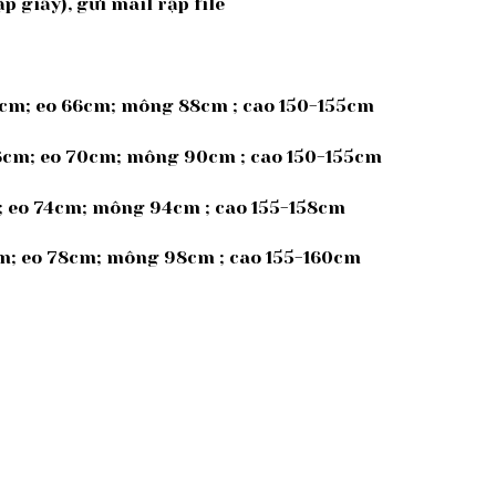
p giấy), gửi mail rập file
5cm; eo 66cm; mông 88cm ; cao 150-155cm
36cm; eo 70cm; mông 90cm ; cao 150-155cm
m; eo 74cm; mông 94cm ; cao 155-158cm
cm; eo 78cm; mông 98cm ; cao 155-160cm