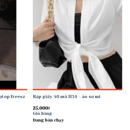
ptop freesz
Rập giấy A0 mã 1134 – áo sơ mi
25.000
₫
Giỏ hàng
Đang bán chạy