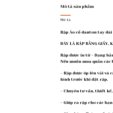
Mô tả sản phẩm
Mô tả
Rập Áo cổ danton tay dài
ĐÂY LÀ RẬP BẰNG GIẤY, 
Rập được in từ – Dạng bả
Nếu muốn mua quần các 
– Rập được ôp lên vải và 
hình trước khi đặt rập.
– Chuyên tư vấn, thiết k
– Giúp ra rập cho các bạn