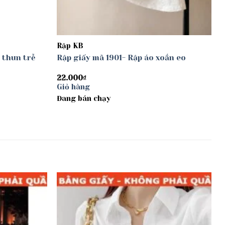
Rập KB
 thun trễ
Rập giấy mã 1901- Rập áo xoắn eo
22.000
₫
Giỏ hàng
Đang bán chạy
Add to
Add to
wishlist
wishlist