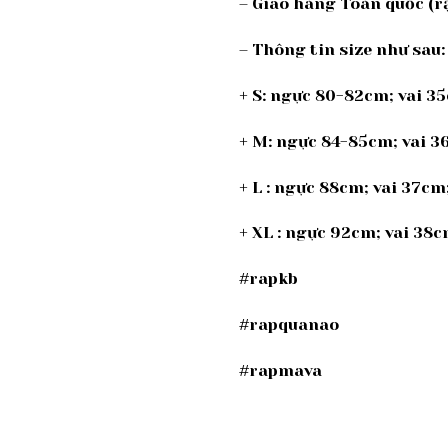
– Giao hàng Toàn quốc (rậ
– Thông tin size như sau:
+ S: ngực 80-82cm; vai 3
+ M: ngực 84-85cm; vai 
+ L : ngực 88cm; vai 37c
+ XL : ngực 92cm; vai 38
#rapkb
#rapquanao
#rapmava