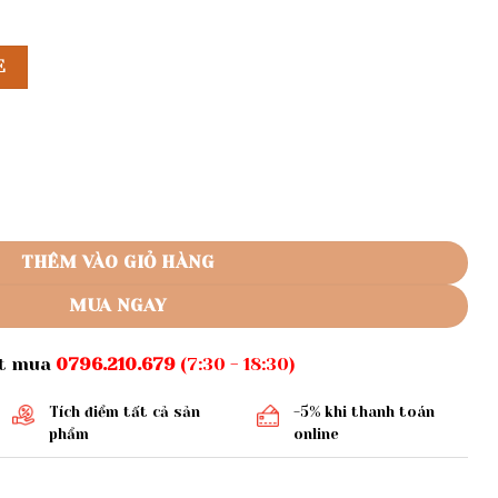
E
 1324 số lượng
THÊM VÀO GIỎ HÀNG
MUA NGAY
ặt mua
0796.210.679
(7:30 - 18:30)
Tích điểm tất cả sản
-5% khi thanh toán
phẩm
online