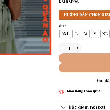
KMRAP26
HƯỚNG DẪN CHỌN SIZ
Size
2XL
L
M
S
XL
Rập Áo cổ danton tay dài mã
Gọi đ
Giao hàng toàn quốc
Đặc điểm nổi bật