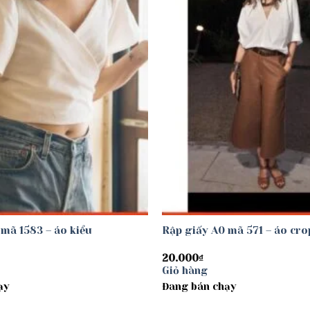
 mã 1583 – áo kiểu
Rập giấy A0 mã 571 – áo cro
20.000
₫
Giỏ hàng
ạy
Đang bán chạy