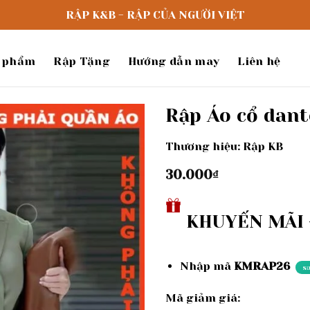
RẬP K&B - RẬP CỦA NGƯỜI VIỆT
 phẩm
Rập Tặng
Hướng dẫn may
Liên hệ
Rập Áo cổ dant
Thương hiệu: Rập KB
Add to
wishlist
30.000
₫
KHUYẾN MÃI -
Nhập mã
KMRAP26
s
Mã giảm giá: